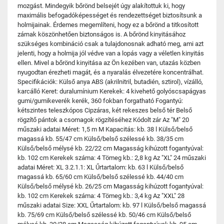
mozgást. Mindegyik bőrönd belsejét úgy alakítottuk ki, hogy
maximális befogadóképességet és rendezettséget biztosítsunk a
holmijainak. Érdemes megemlíteni, hogy ez a bőrönd a titkosított
zárnak köszönhetően biztonságos is. A bőrönd kinyitásához
szükséges kombináció csak a tulajdonosnak adható meg, ami azt
jelenti, hogy a holmija jól védve van a lopás vagy a véletlen kinyitás
ellen. Mivel a bőrönd kinyitása az Ön kezében van, utazás közben
nyugodtan érezheti magát, és a nyaralás élvezetére koncentrálhat.
Specifikációk: Külső anya ABS (akrilnitril, butadién, sztirol), vízálló,
karcálló Keret: duralumínium Kerekek: 4 kivehető golyóscsapágyas
gumi/gumikeverék kerék, 360 fokban forgatható Fogantyú:
kétszintes teleszkópos Cipzáras, két rekeszes belső tér Belső
rögzítő pántok a csomagok rögzítéséhez Kódolt zár Az "M" 20
műszaki adatai Méret: 1,5 m M Kapacitás: kb. 38 l Külső/belső
magassá kb. 55/47 cm Külső/belső szélessé kb. 38/35 cm
Külső/belső mélysé kb. 22/22 cm Magasság kihúzott fogantyúval:
kb. 102 cm Kerekek száma: 4 Tömeg kb.: 2,8 kg Az "XL" 24 műszaki
adatai Méret: XL 3.2.1.1: XL Űrtartalom: kb. 63 l Külső/belső
magassá kb. 65/60 cm Külső/belső szélessé kb. 44/40 cm
Külső/belső mélysé kb. 26/25 cm Magasság kihúzott fogantyúval:
kb. 102 cm Kerekek száma: 4 Tömeg kb.: 3,4 kg Az "XXL" 28
műszaki adatai Size: XXL Űrtartalom: kb. 97 l Külső/belső magassá
kb. 75/69 cm Külső/belső szélessé kb. 50/46 cm Külső/belső