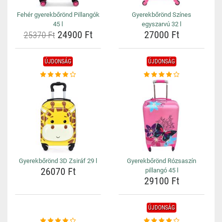
Fehér gyerekbőrönd Pillangók
Gyerekbőrönd Színes
45 l
egyszarvú 32 l
24900 Ft
27000 Ft
25370 Ft
ÚJDONSÁG
ÚJDONSÁG
Gyerekbőrönd 3D Zsiráf 29 l
Gyerekbőrönd Rózsaszín
26070 Ft
pillangó 45 l
29100 Ft
ÚJDONSÁG