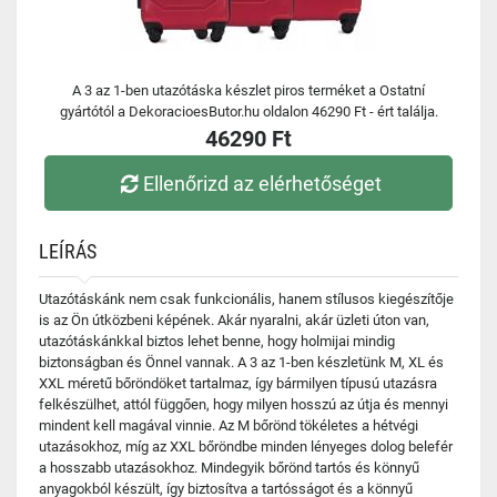
A 3 az 1-ben utazótáska készlet piros terméket a Ostatní
gyártótól a DekoracioesButor.hu oldalon 46290 Ft - ért találja.
46290 Ft
Ellenőrizd az elérhetőséget
LEÍRÁS
Utazótáskánk nem csak funkcionális, hanem stílusos kiegészítője
is az Ön útközbeni képének. Akár nyaralni, akár üzleti úton van,
utazótáskánkkal biztos lehet benne, hogy holmijai mindig
biztonságban és Önnel vannak. A 3 az 1-ben készletünk M, XL és
XXL méretű bőröndöket tartalmaz, így bármilyen típusú utazásra
felkészülhet, attól függően, hogy milyen hosszú az útja és mennyi
mindent kell magával vinnie. Az M bőrönd tökéletes a hétvégi
utazásokhoz, míg az XXL bőröndbe minden lényeges dolog belefér
a hosszabb utazásokhoz. Mindegyik bőrönd tartós és könnyű
anyagokból készült, így biztosítva a tartósságot és a könnyű