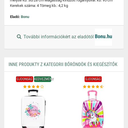
mélysé kb. 30/28 cm Magasság kihúzott fogantyúval: kb. 95 cm
Kerekek száma: 4 Tömeg kb.: 4,2 kg
Eladó:
Bonu
További információkért az eladótól
INNE PRODUKTY Z KATEGORII BŐRÖNDÖK ÉS KIEGÉSZÍTŐK
ÚJDONSÁG
KEDVEZMÉNY
ÚJDONSÁG