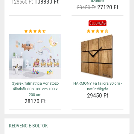
108830 Ft
128660 Ft
azúrkék
27120 Ft
29450 Ft
ÚJDONSÁG
Gyerek falmatrica Vonatozó
HARMONY Fa falióra 30 cm -
állatkák 80 x 160 cm 100 x
natúr tölgyfa
29450 Ft
200 cm
28170 Ft
KEDVENC E-BOLTOK