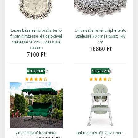
Luxus bézs színű ovális terítő
Univerzális fehér csipke terítő
finom hímzéssel és csipkével
Szélessé 70 cm | Hossz: 140
Szélessé 50 cm | Hosszúsá
cm
16860 Ft
100 cm
7100 Ft
KEDVEZMÉNY
KEDVEZMÉNY
Zöld állítható kerti hinta
Baba etetőszék 2 az 1-ben -