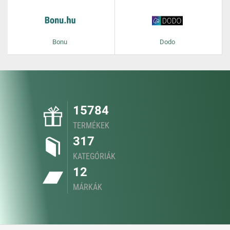
Bonu
Dodo
15784
TERMÉKEK
317
KATEGÓRIÁK
12
MÁRKÁK