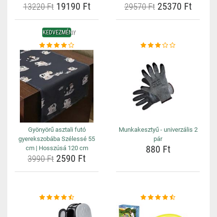
19190 Ft
25370 Ft
13220 Ft
29570 Ft
KEDVEZMÉNY
Gyönyörű asztali futó
Munkakesztyű - univerzális 2
gyerekszobába Szélessé 55
pár
880 Ft
cm | Hosszúsá 120 cm
2590 Ft
3990 Ft