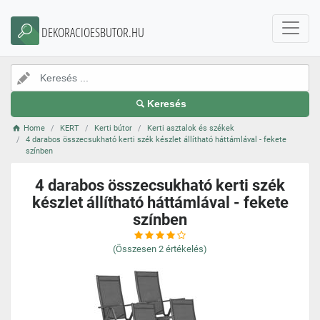
DEKORACIOESBUTOR.HU
Keresés
Home
KERT
Kerti bútor
Kerti asztalok és székek
4 darabos összecsukható kerti szék készlet állítható háttámlával - fekete
színben
4 darabos összecsukható kerti szék
készlet állítható háttámlával - fekete
színben
(Összesen
2
értékelés)