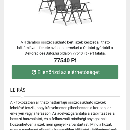
A 4 darabos összecsukható kerti szék készlet állítható
háttámlával - fekete színben terméket a Ostatní gyártótól a
DekoracioesButor.hu oldalon 77540 Ft - ért találja.
77540 Ft
Ellenőrizd az elérhetőséget
LEÍRÁS
A 7 fokozatban állítható háttámlájú összecsukható székek
lehetővé teszik, hogy kényelmesen pihenhessen a kertben, az
erkélyen vagy a teraszon. Az acélváz garantálja a stabilitást és a
hosszú használatot, és a felhasznált minőségi anyagoknak
köszönhetően a szék nem igényel karbantartást. Mind a huzat,
mind a szerkezet ellenáll a kedvezőtlen időjárási körülményeknek