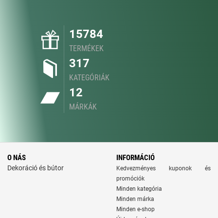
15784
TERMÉKEK
317
KATEGÓRIÁK
12
MÁRKÁK
O NÁS
INFORMÁCIÓ
Dekoráció és bútor
Kedvezményes kuponok és
promóciók
Minden kategória
Minden márka
Minden e-shop