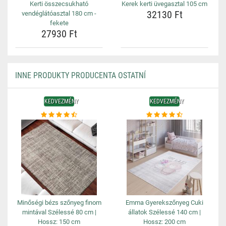
Kerti összecsukható
Kerek kerti üvegasztal 105 cm
32130 Ft
vendéglátóasztal 180 cm -
fekete
27930 Ft
INNE PRODUKTY PRODUCENTA OSTATNÍ
KEDVEZMÉNY
KEDVEZMÉNY
Minőségi bézs szőnyeg finom
Emma Gyerekszőnyeg Cuki
mintával Szélessé 80 cm |
állatok Szélessé 140 cm |
Hossz: 150 cm
Hossz: 200 cm