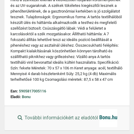
és az UV-sugaraknak. A székek tökéletes kiegészítői lesznek a
pihenőterületének, de a gasztronómiai kertekben is jó szolgálatot
tesznek. Tulajdonságok: Ergonomikus forma: A tartós textilhálóból
készült ülés és háttámla alkalmazkodik a testhez és megfelelő
szellőzést biztosít. Csúszásgátló lábak: Védi a felületet a
karcolásoktól a szék mozgatásakor. Állítható háttámla: A 7
fokozatú állítás lehetővé teszi az ideális pozíció beállítását a
pihenéshez vagy az asztalnál üléshez. Összecsukható felépítés:
Kompakt kialakításának köszönhetően könnyen tárolható és
szállítható piknikhez vagy grillezéshez. Vízálló anya A tartós
textilháló vinil bevonattal ideális kültéri használatra. Specifikáció:
Szín: fekete Méretek: 70 x 57 x 106 m Keret anyaga: acél, textilháló
Mennyisé 4 darab készletenként Súly: 25,2 kg (4 db) Maximális
terhelhetősé 100 kg Csomagolási méretek: 87,5 x 58 x 47 cm
Ean:
5905817005116
Eladó:
Bonu
További információkért az eladótól