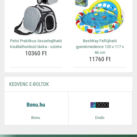
Petsi Praktikus összehajtható
BestWay Felfújható
kisállathordozó táska - szürke
gyerekmedence 120 x 117 x
10360 Ft
46 cm
11760 Ft
KEDVENC E-BOLTOK
Bonu
Dodo