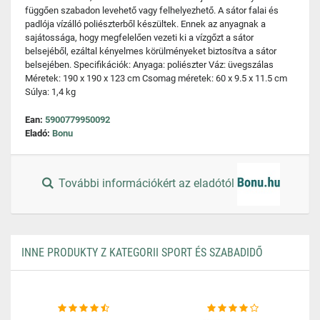
függően szabadon levehető vagy felhelyezhető. A sátor falai és
padlója vízálló poliészterből készültek. Ennek az anyagnak a
sajátossága, hogy megfelelően vezeti ki a vízgőzt a sátor
belsejéből, ezáltal kényelmes körülményeket biztosítva a sátor
belsejében. Specifikációk: Anyaga: poliészter Váz: üvegszálas
Méretek: 190 x 190 x 123 cm Csomag méretek: 60 x 9.5 x 11.5 cm
Súlya: 1,4 kg
Ean:
5900779950092
Eladó:
Bonu
További információkért az eladótól
INNE PRODUKTY Z KATEGORII SPORT ÉS SZABADIDŐ