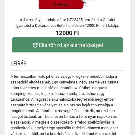
A 4 személyes turista sátor NT23485 terméket a Ostatní
gyártótól a DekoracioesButor.hu oldalon 12000 Ft - ért találja.
12000 Ft
Ellenőrizd az elérhetőséget
LEÍRÁS
A természetben való pihenés az egyik legkellemesebb módja a
szabadidő eltöltésének. Egy kényelmes, négy személyes turista
sátor tökéletes mindenféle turistaúthoz. Elviheti magával
kempingezéshez, kajakozáshoz, kerékpározáshoz vagy
túrázáshoz. A négyzet alakú hálószoba legfeljebb négy ember
számára biztosít alvóhelyet, és a cipzáras bejárat biztosítja a
magánszférát. A sátorhoz szúnyogháló is tartozik, amely friss
levegőt biztosít, ami különösen fontos a forró nyári napokon és
éjszakákon. A megfelelő szellőzésről a felső szellőzőnyílás is
gondoskodik, amelyet egy speciális fedéllel könnyen meg lehet
védeni az esőtől, ami a készlet része. Az időjárási viszonyoktól