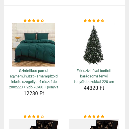
Szintetikus pamut
Exkluzív hóval borított
ágyneműhuzat - smaragdzöld
karácsonyi fenyő
fekete szegéllyel 4 rész: 1db
fenyőtobozokkal 220 cm
44320 Ft
200x220 + 2db 70x80 + ponyva
12230 Ft