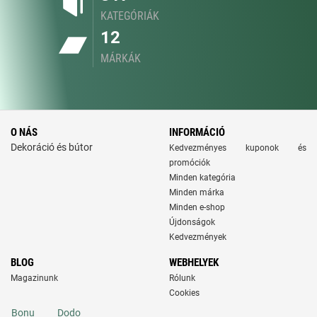
KATEGÓRIÁK
12
MÁRKÁK
O NÁS
INFORMÁCIÓ
Dekoráció és bútor
Kedvezményes kuponok és
promóciók
Minden kategória
Minden márka
Minden e-shop
Újdonságok
Kedvezmények
BLOG
WEBHELYEK
Magazinunk
Rólunk
Cookies
Bonu
Dodo