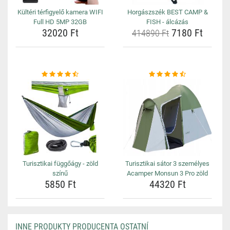
Kültéri térfigyelő kamera WIFI
Horgászszék BEST CAMP &
Full HD 5MP 32GB
FISH - álcázás
32020 Ft
7180 Ft
414890 Ft
Turisztikai függőágy - zöld
Turisztikai sátor 3 személyes
színű
Acamper Monsun 3 Pro zöld
5850 Ft
44320 Ft
INNE PRODUKTY PRODUCENTA OSTATNÍ