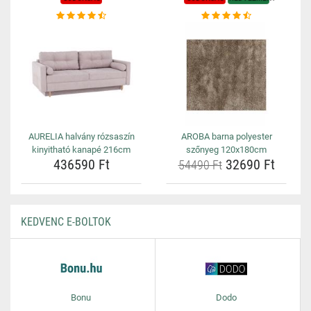
AURELIA halvány rózsaszín
AROBA barna polyester
kinyitható kanapé 216cm
szőnyeg 120x180cm
436590 Ft
32690 Ft
54490 Ft
KEDVENC E-BOLTOK
Bonu
Dodo