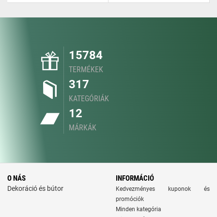
15784
TERMÉKEK
317
KATEGÓRIÁK
12
MÁRKÁK
O NÁS
INFORMÁCIÓ
Dekoráció és bútor
Kedvezményes kuponok és
promóciók
Minden kategória