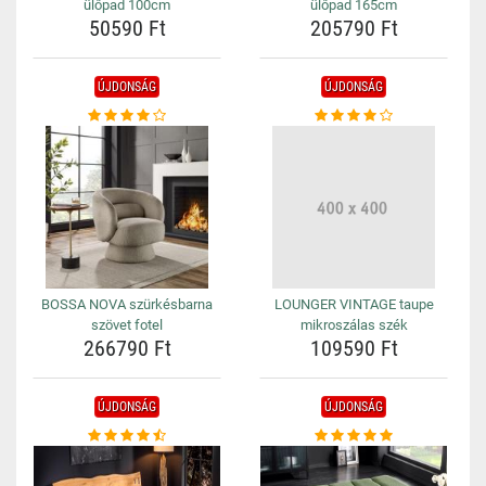
ülőpad 100cm
ülőpad 165cm
50590 Ft
205790 Ft
ÚJDONSÁG
ÚJDONSÁG
BOSSA NOVA szürkésbarna
LOUNGER VINTAGE taupe
szövet fotel
mikroszálas szék
266790 Ft
109590 Ft
ÚJDONSÁG
ÚJDONSÁG