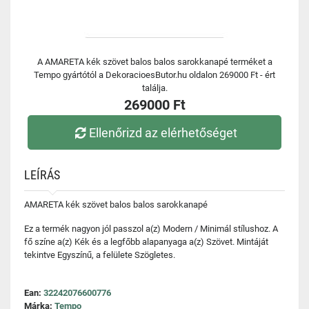
A AMARETA kék szövet balos balos sarokkanapé terméket a
Tempo gyártótól a DekoracioesButor.hu oldalon 269000 Ft - ért
találja.
269000 Ft
Ellenőrizd az elérhetőséget
LEÍRÁS
AMARETA kék szövet balos balos sarokkanapé
Ez a termék nagyon jól passzol a(z) Modern / Minimál stílushoz. A
fő színe a(z) Kék és a legfőbb alapanyaga a(z) Szövet. Mintáját
tekintve Egyszínű, a felülete Szögletes.
Ean:
32242076600776
Márka:
Tempo