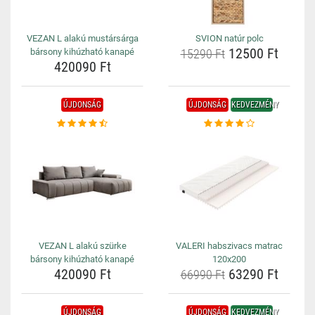
VEZAN L alakú mustársárga
SVION natúr polc
12500 Ft
bársony kihúzható kanapé
15290 Ft
420090 Ft
ÚJDONSÁG
ÚJDONSÁG
KEDVEZMÉNY
VEZAN L alakú szürke
VALERI habszivacs matrac
bársony kihúzható kanapé
120x200
420090 Ft
63290 Ft
66990 Ft
ÚJDONSÁG
ÚJDONSÁG
KEDVEZMÉNY