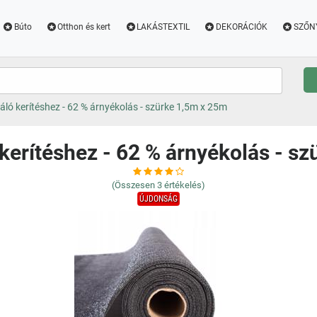
Búto
Otthon és kert
LAKÁSTEXTIL
DEKORÁCIÓK
SZŐN
áló kerítéshez - 62 % árnyékolás - szürke 1,5m x 25m
kerítéshez - 62 % árnyékolás - s
(Összesen
3
értékelés)
ÚJDONSÁG