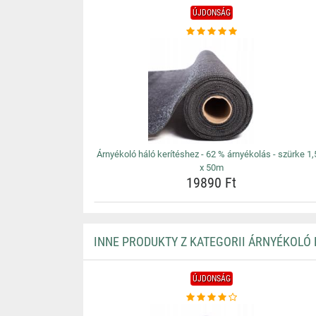
ÚJDONSÁG
Árnyékoló háló kerítéshez - 62 % árnyékolás - szürke 1
x 50m
19890 Ft
INNE PRODUKTY Z KATEGORII ÁRNYÉKOLÓ
ÚJDONSÁG