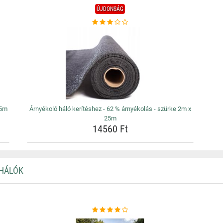
ÚJDONSÁG
,5m
Árnyékoló háló kerítéshez - 62 % árnyékolás - szürke 2m x
25m
14560 Ft
 HÁLÓK