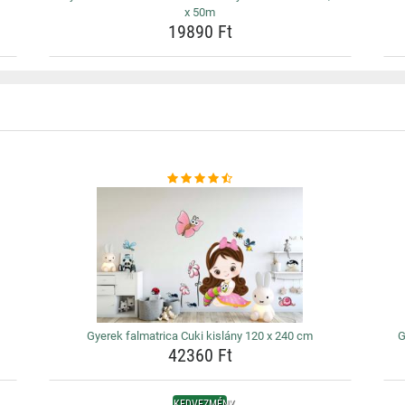
x 50m
19890 Ft
Gyerek falmatrica Cuki kislány 120 x 240 cm
G
42360 Ft
KEDVEZMÉNY