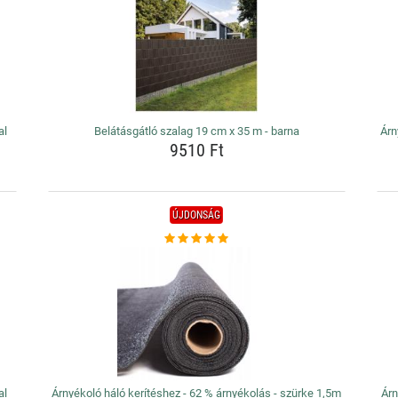
al
Belátásgátló szalag 19 cm x 35 m - barna
Árn
9510 Ft
ÚJDONSÁG
al
Árnyékoló háló kerítéshez - 62 % árnyékolás - szürke 1,5m
Árn