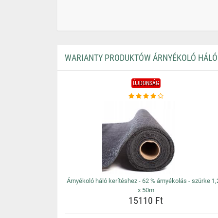
WARIANTY PRODUKTÓW ÁRNYÉKOLÓ HÁLÓ KE
ÚJDONSÁG
Árnyékoló háló kerítéshez - 62 % árnyékolás - szürke 1
x 50m
15110 Ft