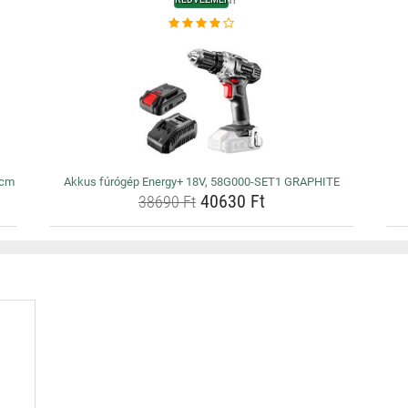
 cm
Akkus fúrógép Energy+ 18V, 58G000-SET1 GRAPHITE
40630 Ft
38690 Ft