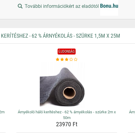
További információkért az eladótól
RÍTÉSHEZ - 62 % ÁRNYÉKOLÁS - SZÜRKE 1,5M X 25M
ÚJDONSÁG
,2m
Árnyékoló háló kerítéshez - 62 % árnyékolás - szürke 2m x
Árn
50m
23970 Ft