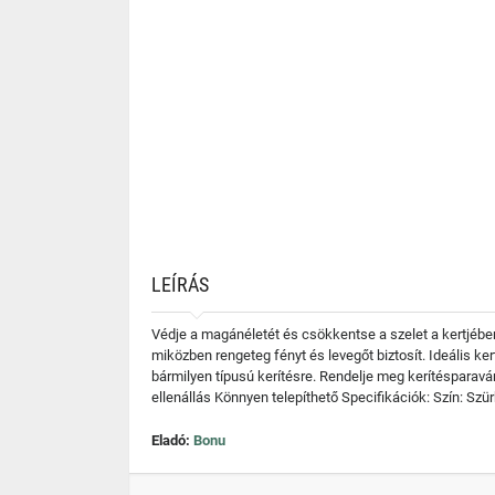
LEÍRÁS
Védje a magánéletét és csökkentse a szelet a kertjében
miközben rengeteg fényt és levegőt biztosít. Ideális ke
bármilyen típusú kerítésre. Rendelje meg kerítésparavá
ellenállás Könnyen telepíthető Specifikációk: Szín: S
Eladó:
Bonu