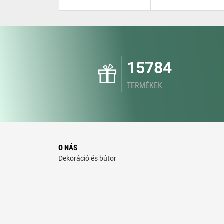
15784
TERMÉKEK
O NÁS
Dekoráció és bútor