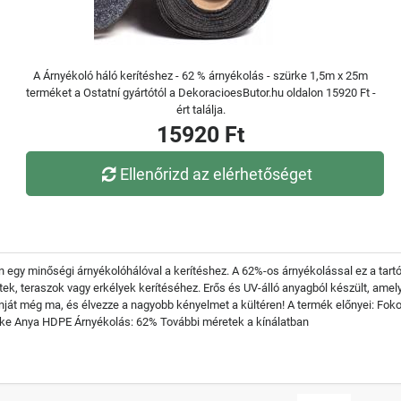
A Árnyékoló háló kerítéshez - 62 % árnyékolás - szürke 1,5m x 25m
terméket a Ostatní gyártótól a DekoracioesButor.hu oldalon 15920 Ft -
ért találja.
15920 Ft
Ellenőrizd az elérhetőséget
 egy minőségi árnyékolóhálóval a kerítéshez. A 62%-os árnyékolással ez a tartós 
rtek, teraszok vagy erkélyek kerítéséhez. Erős és UV-álló anyagból készült, ame
nját még ma, és élvezze a nagyobb kényelmet a kültéren! A termék előnyei: Foko
zürke Anya HDPE Árnyékolás: 62% További méretek a kínálatban