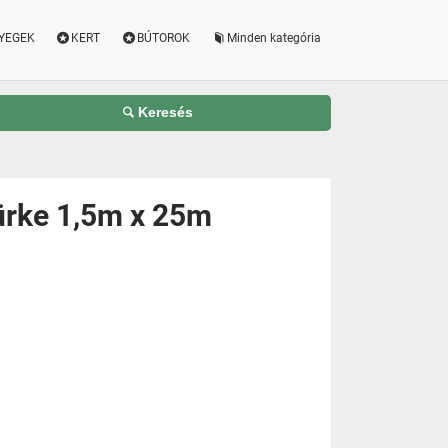
YEGEK
KERT
BÚTOROK
Minden kategória
Keresés
zürke 1,5m x 25m