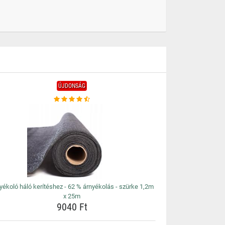
ÚJDONSÁG
yékoló háló kerítéshez - 62 % árnyékolás - szürke 1,2m
x 25m
9040 Ft