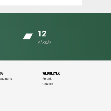
12
MÁRKÁK
OG
WEBHELYEK
gazinunk
Rólunk
Cookies