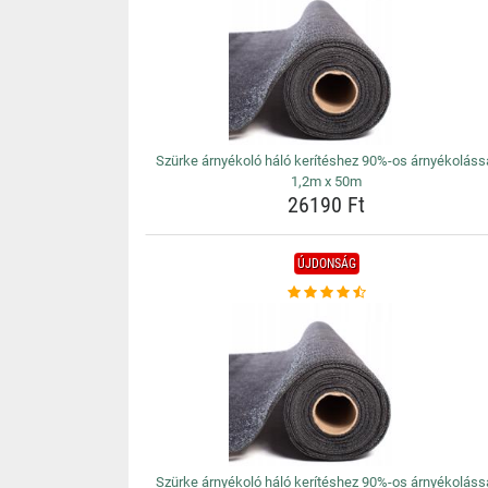
Szürke árnyékoló háló kerítéshez 90%-os árnyékoláss
1,2m x 50m
26190 Ft
ÚJDONSÁG
Szürke árnyékoló háló kerítéshez 90%-os árnyékoláss