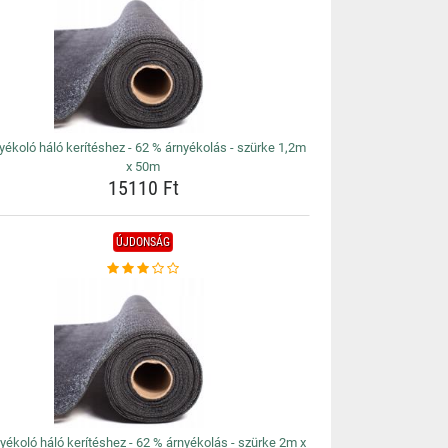
yékoló háló kerítéshez - 62 % árnyékolás - szürke 1,2m
x 50m
15110 Ft
ÚJDONSÁG
yékoló háló kerítéshez - 62 % árnyékolás - szürke 2m x