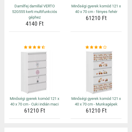
Damilfej damillal VERTO
Minőségi gyerek komód 121 x
52G555 kerti multifunkciós
40 x 70 cm - fényes fehér
61210 Ft
géphez
4140 Ft
Minőségi gyerek komód 121 x
Minőségi gyerek komód 121 x
40 x 70 cm - Cuki indián maci
40 x 70 cm - Munkagépek
61210 Ft
61210 Ft