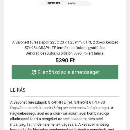
A Bajonett fűrészlapok 225 x 20 x 1,25 mm, 6TPI, 2 db-os készlet
57H954 GRAPHITE terméket a Ostatní gyártótól a
DekoracioesButor.hu oldalon 5390 Ft - ért találja.
5390 Ft
Ellenőrizd az elérhetőséget
LEÍRÁS
A Bayonet fűrészlapok GRAPHITE (ref. 57H954) 6TPI HSS
fogazással rendelkeznek (6 fog per inch hosszúságú penge). A
nagysebességű acél és a króm-vanádium acél kombinációja
alkalmassá teszi a pengéket az acél, rozsdamentes acél,
műanyag, fa minden elemének vágására. A két acélminőség
kombinációja kivételes rugalmasságot biztosít a pengének, ami