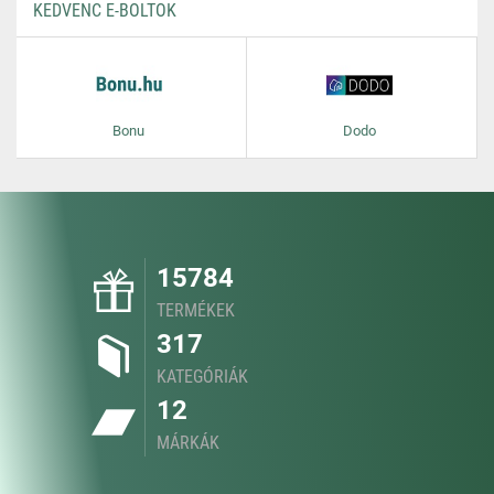
KEDVENC E-BOLTOK
Bonu
Dodo
15784
TERMÉKEK
317
KATEGÓRIÁK
12
MÁRKÁK