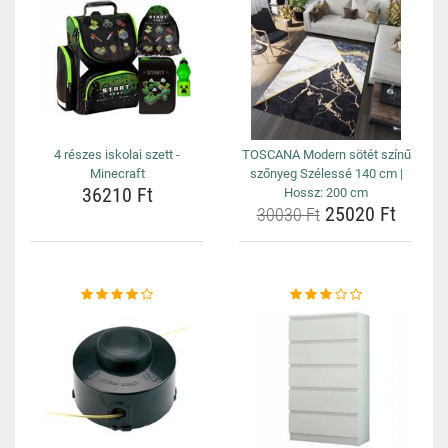
4 részes iskolai szett -
TOSCANA Modern sötét színű
Minecraft
szőnyeg Szélessé 140 cm |
36210 Ft
Hossz: 200 cm
25020 Ft
30030 Ft