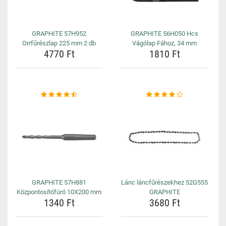
GRAPHITE 57H952
GRAPHITE 56H050 Hcs
Orrfűrészlap 225 mm 2 db
Vágólap Fához, 34 mm
4770 Ft
1810 Ft
GRAPHITE 57H881
Lánc láncfűrészekhez 52G555
Központosítófúró 10X200 mm
GRAPHITE
1340 Ft
3680 Ft