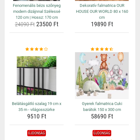
Fenomenális bézs szőnyeg
Dekoratív falmatrica OUR
modern dizájnnal Szélessé
HOUSE OUR WORLD 80 x 160
120 cm | Hossz: 170 cm
cm
23500 Ft
19890 Ft
24090 Ft
Belátásgátló szalag 19 cm x
Gyerek falmatrica Cuki
35 m - világosszürke
barátok 150 x 300 cm
9510 Ft
58690 Ft
ÚJDONSÁG
ÚJDONSÁG