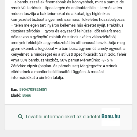
– a bambuszszálak finomabbak és könnyebbek, mint a pamut, de
rendkívül tartósak. Hipoallergén és antibakteriális – természetes
módon taszítja a baktériumokat és atkákat, így higiénikus
környezetet biztosít a gyermek számára. Tökéletes hőszabályozás
– télen melegen tart, nyáron kellemes hűs érzetet nyújt. Praktikus
cipzáras záródás – gyors és egyszerű felhúzás, időt takarít meg.
Válasszon a gyönyörű minták és színek széles választékából,
amelyek feldobják a gyerekszobát és otthonossá teszik. Adja meg
gyermekének a legjobbat – a bambusz ágyneműt, amely egyesíti a
kényelmet, a minőséget és a stílust! Specifikációk: Szín: zöld, fehér
Anya 50% bambusz viszkóz, 50% pamut Mérettűrés: +/- 5 %
Záródás: cipzár (paplan- és párnahuzat) Megjegyzés: A színek
eltérhetnek a monitor beállításaitól függően. A mosási
információkat a címkén találja.
Ean:
5904708926851
Eladó:
Bonu
További információkért az eladótól