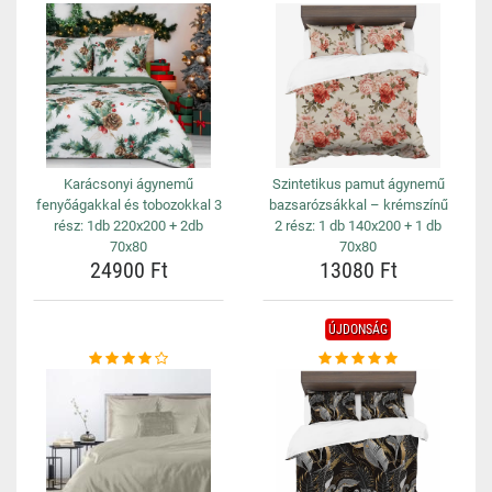
Karácsonyi ágynemű
Szintetikus pamut ágynemű
fenyőágakkal és tobozokkal 3
bazsarózsákkal – krémszínű
rész: 1db 220x200 + 2db
2 rész: 1 db 140x200 + 1 db
70x80
70x80
24900 Ft
13080 Ft
ÚJDONSÁG