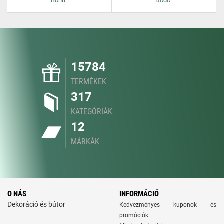
Bonu
Dodo
15784
TERMÉKEK
317
KATEGÓRIÁK
12
MÁRKÁK
O NÁS
INFORMÁCIÓ
Dekoráció és bútor
Kedvezményes kuponok és
promóciók