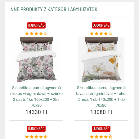
INNE PRODUKTY Z KATEGORII ÁGYHUZATOK
ÚJDONSÁG
ÚJDONSÁG
Szintetikus pamut ágynemű
Szintetikus pamut ágynemű
rózsás virágmintával – szürke
tavaszi virágmintával – fehér
3 časti: 1ks 160x200 + 2ks
2 rész: 1 db 140x200 + 1 db
70x80
70x80
14330 Ft
13080 Ft
ÚJDONSÁG
ÚJDONSÁG