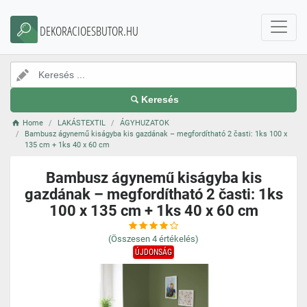
DEKORACIOESBUTOR.HU
Keresés
Home
LAKÁSTEXTIL
ÁGYHUZATOK
Bambusz ágynemű kiságyba kis gazdának – megfordítható 2 časti: 1ks 100 x
135 cm + 1ks 40 x 60 cm
Bambusz ágynemű kiságyba kis
gazdának – megfordítható 2 časti: 1ks
100 x 135 cm + 1ks 40 x 60 cm
(Összesen
4
értékelés)
ÚJDONSÁG