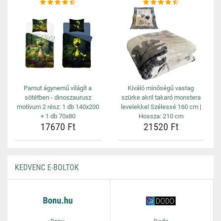
Pamut ágynemű világít a
Kiváló minőségű vastag
sötétben - dinoszaurusz
szürke akril takaró monstera
motívum 2 rész: 1 db 140x200
levelekkel Szélessé 160 cm |
+ 1 db 70x80
Hossza: 210 cm
17670 Ft
21520 Ft
KEDVENC E-BOLTOK