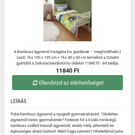
A Bambusz ágynemű kiságyba kis gazdának – megfordítható 2
časti: 1ks 100 x 135 cm + 1ks 40 x 60 cm terméket a Ostatní
gyártótól a DekoracioesButor.hu oldalon 11840 Ft - ért találja.
11840 Ft
Ellenőrizd az elérhetőséget
LEÍRÁS
Puha bambusz ágynemű a nyugodt gyermekalvásért. Tökéletes
ágyneműt keres gyermekének? Fedezze fel a kiváló minőségű
bambusz szálból készült ágyneműt, amely mély, pihentető és
egészséges alvást biztosít. Miért fogja szeretni? Hihetetlenül puha