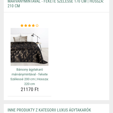
MÁRVÁNYMINTÁVAL - FEKETE SZÉLESSÉ 170 CM | HOSSZA:
210 CM
Bársony ágytakaró
márványmintával - fekete
Szélessé 200 cm | Hossza:
220 cm
21170 Ft
INNE PRODUKTY Z KATEGORII LUXUS ÁGYTAKARÓK