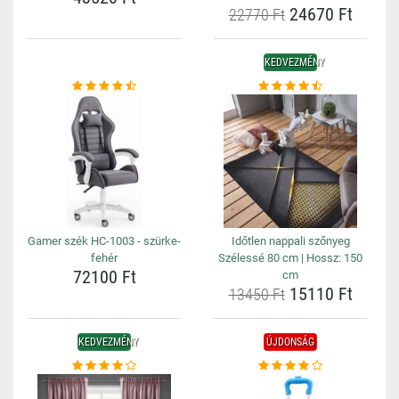
24670 Ft
22770 Ft
KEDVEZMÉNY
Gamer szék HC-1003 - szürke-
Időtlen nappali szőnyeg
fehér
Szélessé 80 cm | Hossz: 150
72100 Ft
cm
15110 Ft
13450 Ft
KEDVEZMÉNY
ÚJDONSÁG