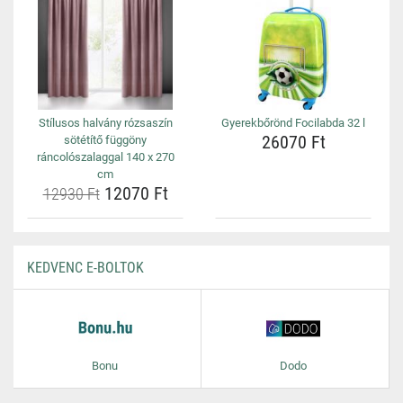
Stílusos halvány rózsaszín
Gyerekbőrönd Focilabda 32 l
26070 Ft
sötétítő függöny
ráncolószalaggal 140 x 270
cm
12070 Ft
12930 Ft
KEDVENC E-BOLTOK
Bonu
Dodo