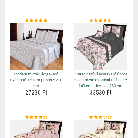
Modern mintás ágytakaró
Antracit színű ágytakaró finom
Szélessé 170 cm | Hossz: 210
bazsarózsa mintával Szélessé
cm
240 cm | Hossza: 260 cm
27230 Ft
33530 Ft