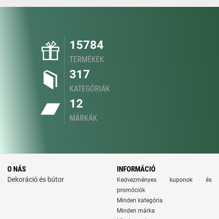
15784
TERMÉKEK
317
KATEGÓRIÁK
12
MÁRKÁK
O NÁS
INFORMÁCIÓ
Dekoráció és bútor
Kedvezményes kuponok és
promóciók
Minden kategória
Minden márka