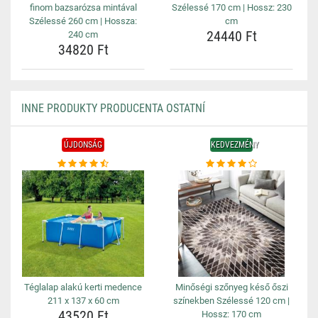
finom bazsarózsa mintával
Szélessé 170 cm | Hossz: 230
Szélessé 260 cm | Hossza:
cm
24440 Ft
240 cm
34820 Ft
INNE PRODUKTY PRODUCENTA OSTATNÍ
ÚJDONSÁG
KEDVEZMÉNY
Téglalap alakú kerti medence
Minőségi szőnyeg késő őszi
211 x 137 x 60 cm
színekben Szélessé 120 cm |
43520 Ft
Hossz: 170 cm