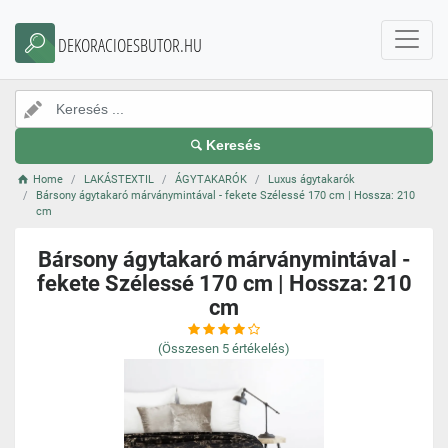
DEKORACIOESBUTOR.HU
Keresés
Home
LAKÁSTEXTIL
ÁGYTAKARÓK
Luxus ágytakarók
Bársony ágytakaró márványmintával - fekete Szélessé 170 cm | Hossza: 210
cm
Bársony ágytakaró márványmintával -
fekete Szélessé 170 cm | Hossza: 210
cm
(Összesen
5
értékelés)