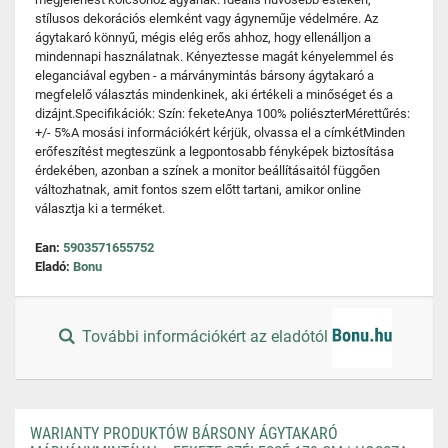
stílusos dekorációs elemként vagy ágyneműje védelmére. Az
ágytakaró könnyű, mégis elég erős ahhoz, hogy ellenálljon a
mindennapi használatnak. Kényeztesse magát kényelemmel és
eleganciával egyben - a márványmintás bársony ágytakaró a
megfelelő választás mindenkinek, aki értékeli a minőséget és a
dizájnt.Specifikációk: Szín: feketeAnya 100% poliészterMérettűrés:
+/- 5%A mosási információkért kérjük, olvassa el a címkétMinden
erőfeszítést megteszünk a legpontosabb fényképek biztosítása
érdekében, azonban a színek a monitor beállításaitól függően
változhatnak, amit fontos szem előtt tartani, amikor online
választja ki a terméket.
Ean:
5903571655752
Eladó:
Bonu
További információkért az eladótól
WARIANTY PRODUKTÓW BÁRSONY ÁGYTAKARÓ