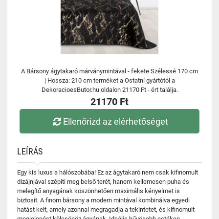
A Bársony ágytakaró márványmintával - fekete Szélessé 170 cm
| Hossza: 210 cm terméket a Ostatní gyártótól a
DekoracioesButor.hu oldalon 21170 Ft - ért találja.
21170 Ft
Ellenőrizd az elérhetőséget
LEÍRÁS
Egy kis luxus a hálószobába! Ez az ágytakaró nem csak kifinomult
dizájnjával szépíti meg belső terét, hanem kellemesen puha és
melegítő anyagának köszönhetően maximális kényelmet is
biztosít. A finom bársony a modern mintával kombinálva egyedi
hatást kelt, amely azonnal megragadja a tekintetet, és kifinomult
megjelenést kölcsönöz ágyának. Ideális hűvösebb estéken,