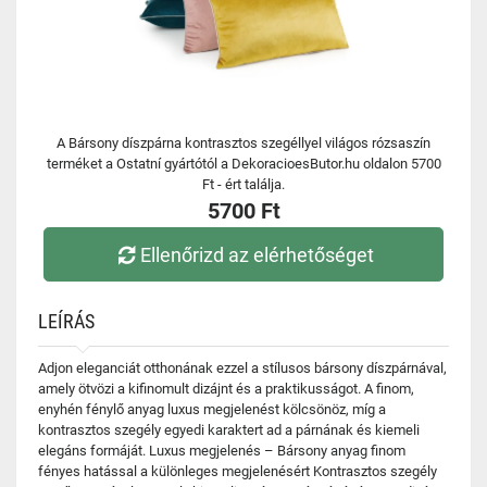
A Bársony díszpárna kontrasztos szegéllyel világos rózsaszín
terméket a Ostatní gyártótól a DekoracioesButor.hu oldalon 5700
Ft - ért találja.
5700 Ft
Ellenőrizd az elérhetőséget
LEÍRÁS
Adjon eleganciát otthonának ezzel a stílusos bársony díszpárnával,
amely ötvözi a kifinomult dizájnt és a praktikusságot. A finom,
enyhén fénylő anyag luxus megjelenést kölcsönöz, míg a
kontrasztos szegély egyedi karaktert ad a párnának és kiemeli
elegáns formáját. Luxus megjelenés – Bársony anyag finom
fényes hatással a különleges megjelenésért Kontrasztos szegély