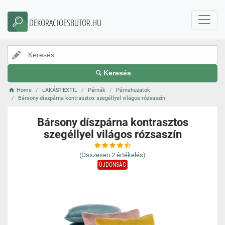
DEKORACIOESBUTOR.HU
Keresés
Home
LAKÁSTEXTIL
Párnák
Párnahuzatok
Bársony díszpárna kontrasztos szegéllyel világos rózsaszín
Bársony díszpárna kontrasztos
szegéllyel világos rózsaszín
(Összesen
2
értékelés)
ÚJDONSÁG