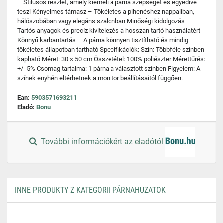
– Stílusos részlet, amely kiemeli a párna szépségét és egyedivé
teszi Kényelmes támasz – Tökéletes a pihenéshez nappaliban,
hálószobában vagy elegáns szalonban Minőségi kidolgozás –
Tartós anyagok és precíz kivitelezés a hosszan tartó használatért
Könnyű karbantartás – A párna könnyen tisztítható és mindig
tökéletes állapotban tartható Specifikációk: Szín: Többféle színben
kapható Méret: 30 × 50 cm Összetétel: 100% poliészter Mérettűrés:
+/- 5% Csomag tartalma: 1 párna a választott színben Figyelem: A
színek enyhén eltérhetnek a monitor beállításaitól függően.
Ean:
5903571693211
Eladó:
Bonu
További információkért az eladótól
INNE PRODUKTY Z KATEGORII PÁRNAHUZATOK