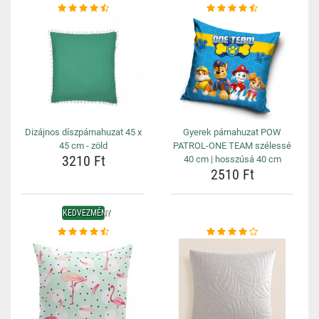
Dizájnos díszpárnahuzat 45 x
Gyerek párnahuzat POW
45 cm - zöld
PATROL-ONE TEAM szélessé
3210 Ft
40 cm | hosszúsá 40 cm
2510 Ft
KEDVEZMÉNY