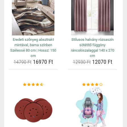
Eredeti szőnyeg absztrakt
Stílusos halvány rózsaszín
mintával, barna színben
sötétítő függöny
Szélessé 80 cm | Hossz: 150
ráncolószalaggal 140 x 270
cm
cm
16970 Ft
12070 Ft
14790 Ft
12930 Ft