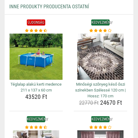
INNE PRODUKTY PRODUCENTA OSTATNÍ
ÚJDONSÁG
KEDVEZMÉNY
Téglalap alakú kerti medence
Minőségi szőnyeg késő őszi
211 x 137 x 60 cm
színekben Szélessé 120 cm |
43520 Ft
Hossz: 170 cm
24670 Ft
22770 Ft
KEDVEZMÉNY
KEDVEZMÉNY