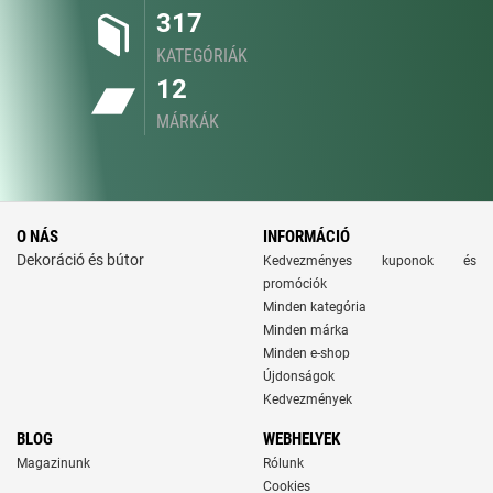
317
KATEGÓRIÁK
12
MÁRKÁK
O NÁS
INFORMÁCIÓ
Dekoráció és bútor
Kedvezményes kuponok és
promóciók
Minden kategória
Minden márka
Minden e-shop
Újdonságok
Kedvezmények
BLOG
WEBHELYEK
Magazinunk
Rólunk
Cookies