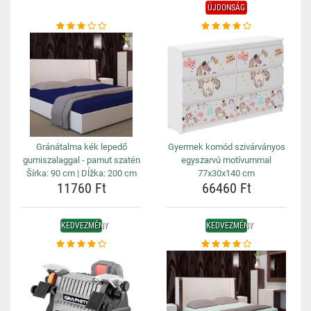
ÚJDONSÁG
Gránátalma kék lepedő
Gyermek komód szivárványos
gumiszalaggal - pamut szatén
egyszarvú motívummal
Šírka: 90 cm | Dĺžka: 200 cm
77x30x140 cm
11760 Ft
66460 Ft
KEDVEZMÉNY
KEDVEZMÉNY