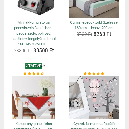
Mini akkumulátoros
Gumis lepedő - zöld Szélessé
padcsiszoló 3 az 1-ben -
160 cm | Hossz: 200 cm
8260 Ft
padcsiszoló, polírozó,
8730 Ft
hajlékony tengelyű csiszoló
58G095 GRAPHITE
30500 Ft
28890 Ft
KEDVEZMÉNY
Karácsonyi piros-fehér
Gyerek falmatrica Repülő