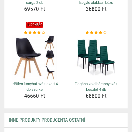
sárga 2 db
kagyló alakban bézs
69570 Ft
36800 Ft
ÚJDONSÁG
Időtlen konyhai szék szett 4
Elegáns zöld bársonyszék
db szürke
készlet 4 db
46660 Ft
68800 Ft
INNE PRODUKTY PRODUCENTA OSTATNÍ