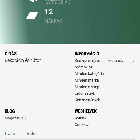
KATEGÓRIÁK
12
MÁRKÁK
O NÁS
INFORMÁCIÓ
Dekoráció és bútor
Kedvezményes kuponok és
promóciók
Minden kategória
Minden márka
Minden e-shop
Újdonságok
Kedvezmények
BLOG
WEBHELYEK
Magazinunk
Rólunk
Cookies
Bonu
Dodo