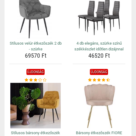
Stílusos velúr étkezőszék 2 db
4 db elegáns, szürke színű
- szürke
székkészlet időtlen dizájnnal
69570 Ft
46520 Ft
ÚJDONSÁG
ÚJDONSÁG
Stílusos bársony étkezőszék
Bársony étkezőszék FIORE