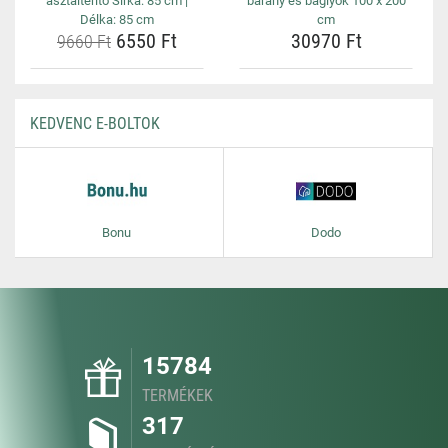
asztalterítő Šířka: 85 cm |
bárány és baglyok 100 x 200
Délka: 85 cm
cm
6550 Ft
30970 Ft
9660 Ft
KEDVENC E-BOLTOK
Bonu
Dodo
15784
TERMÉKEK
317