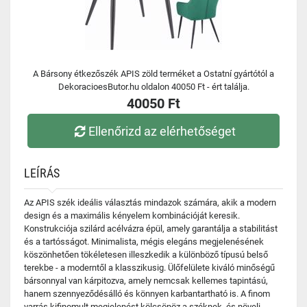
A Bársony étkezőszék APIS zöld terméket a Ostatní gyártótól a
DekoracioesButor.hu oldalon 40050 Ft - ért találja.
40050 Ft
Ellenőrizd az elérhetőséget
LEÍRÁS
Az APIS szék ideális választás mindazok számára, akik a modern
design és a maximális kényelem kombinációját keresik.
Konstrukciója szilárd acélvázra épül, amely garantálja a stabilitást
és a tartósságot. Minimalista, mégis elegáns megjelenésének
köszönhetően tökéletesen illeszkedik a különböző típusú belső
terekbe - a moderntől a klasszikusig. Ülőfelülete kiváló minőségű
bársonnyal van kárpitozva, amely nemcsak kellemes tapintású,
hanem szennyeződésálló és könnyen karbantartható is. A finom
varrás kifinomult megjelenést kölcsönöz a széknek, és növeli