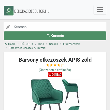
DEKORACIOESBUTOR.HU
Keresés
Home
BÚTOROK
Búto
Székek
Étkezőszékek
Bársony étkezőszék APIS zöld
Bársony étkezőszék APIS zöld
(Összesen
5
értékelés)
ÚJDONSÁG