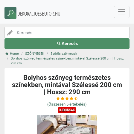
DEKORACIOESBUTOR.HU
Keresés
Home
SZŐNYEGEK
Szőrös szőnyegek
Bolyhos szőnyeg természetes színekben, mintával Szélessé 200 cm | Hossz:
290 cm
Bolyhos szőnyeg természetes
színekben, mintával Szélessé 200 cm
| Hossz: 290 cm
(Összesen
5
értékelés)
ÚJDONSÁG