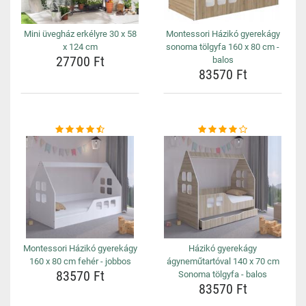
Mini üvegház erkélyre 30 x 58
Montessori Házikó gyerekágy
x 124 cm
sonoma tölgyfa 160 x 80 cm -
27700 Ft
balos
83570 Ft
Montessori Házikó gyerekágy
Házikó gyerekágy
160 x 80 cm fehér - jobbos
ágyneműtartóval 140 x 70 cm
83570 Ft
Sonoma tölgyfa - balos
83570 Ft