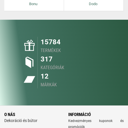
Bonu
Dodo
15784
TERMÉKEK
317
KATEGÓRIÁK
12
MÁRKÁK
O NÁS
INFORMÁCIÓ
Dekoráció és bútor
Kedvezményes kuponok és
promóciók