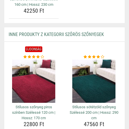
160 cm | Hossz: 230 cm
42250 Ft
INNE PRODUKTY Z KATEGORII SZŐRÖS SZŐNYEGEK
ÚJDONSÁG
Stílusos szőnyeg piros
Stílusos sötétzöld szőnyeg
színben Szélessé 120 cm |
Szélessé 200 cm | Hossz: 290
Hossz: 170 cm
cm
22800 Ft
47560 Ft