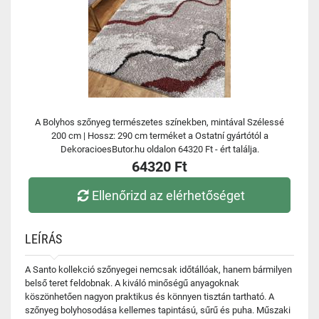
A Bolyhos szőnyeg természetes színekben, mintával Szélessé
200 cm | Hossz: 290 cm terméket a Ostatní gyártótól a
DekoracioesButor.hu oldalon 64320 Ft - ért találja.
64320 Ft
Ellenőrizd az elérhetőséget
LEÍRÁS
A Santo kollekció szőnyegei nemcsak időtállóak, hanem bármilyen
belső teret feldobnak. A kiváló minőségű anyagoknak
köszönhetően nagyon praktikus és könnyen tisztán tartható. A
szőnyeg bolyhosodása kellemes tapintású, sűrű és puha. Műszaki