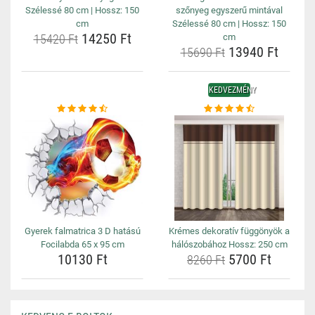
Szélessé 80 cm | Hossz: 150
szőnyeg egyszerű mintával
cm
Szélessé 80 cm | Hossz: 150
14250 Ft
15420 Ft
cm
13940 Ft
15690 Ft
KEDVEZMÉNY
Gyerek falmatrica 3 D hatású
Krémes dekoratív függönyök a
Focilabda 65 x 95 cm
hálószobához Hossz: 250 cm
10130 Ft
5700 Ft
8260 Ft