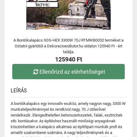
A Bontókalapács SDS-HEX 3300W 70J RTMWB0052 terméket a
Ostatní gyártótól a DekoracioesButor.hu oldalon 125940 Ft - ért
találja.
125940 Ft
Ellenőrizd az elérhetőséget
LEÍRÁS
A bontókalapács egy innovatív eszköz, amely nagyon nagy, 3300 W
munkateljesítménnyel és rendkívül nagy, 70 J ütőerővel
rendelkezik. Elengedhetetlen betonszerkezetek, falak, esztrichek
stb. bontásakor. Az építéshez használt minőségi anyagoknak
köszönhetően a kalapács alkalmas az építőipari munkák profi és
amatőr szakemberei számára. A nagy teljesítménynek és a