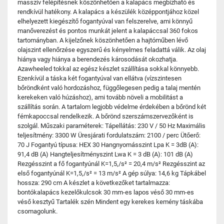
masszív felépítésnek köszönhetően a kalapács megbízható és
rendkívül hatékony. A kalapács a készülék középpontjához közel
elhelyezett kiegészítő fogantyúval van felszerelve, ami könnyű
manőverezést és pontos munkát jelent a kalapáccsal 360 fokos
tartományban. A kijelzőnek köszönhetően a hajtóműben lévő
olajszint ellenőrzése egyszerű és kényelmes feladattá válik. Az olaj
hiánya vagy hiánya a berendezés károsodását okozhatja.
Azawheeled tokkal az egész készlet szállítása sokkal könnyebb.
Ezenkívül a táska két fogantyúval van ellátva (vízszintesen
bőröndként való hordozáshoz, függőlegesen pedig a talaj mentén
kerekeken való húzáshoz), ami tovább növeli a mobilitást a
szállítás során. A tartalom legjobb védelme érdekében a bőrönd két
fémkapoccsal rendelkezik. A bőrönd szerszámszervezőként is
szolgál. Műszaki paraméterek: Tápellátás: 230 V / 50 Hz Maximális
teljesítmény: 3300 W Üresjárati fordulatszám: 2100 / perc Ütőerő:
70 J Fogantyú típusa: HEX 30 Hangnyomásszint Lpa K = 3dB (A):
91,4 dB (A) Hangteljesítményszint Lwa K = 3 dB (A): 101 dB (A)
Rezgésszint a fő fogantyúnál K=1,5,/s² = 20,4 m/s² Rezgésszint az
első fogantyúnál K=1,5,/s² = 13 m/s² A gép súlya: 14,6 kg Tápkábel
hossza: 290 cm A készlet a következőket tartalmazza:
bontókalapács kezelőkulcsok 30 mm-es lapos véső 30 mm-es
véső kesztyű Tartalék szén Mindent egy kerekes kemény táskába
csomagolunk.