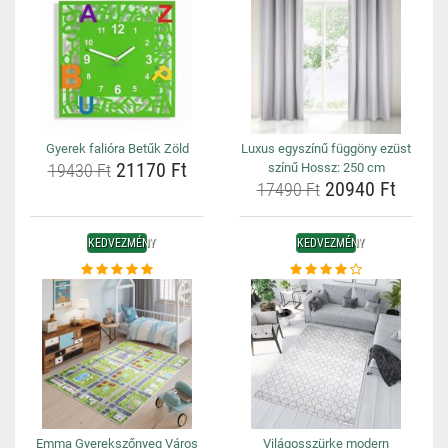
Gyerek falióra Betűk Zöld
Luxus egyszínű függöny ezüst
21170 Ft
19430 Ft
színű Hossz: 250 cm
20940 Ft
17490 Ft
KEDVEZMÉNY
KEDVEZMÉNY
Emma Gyerekszőnyeg Város
Világosszürke modern