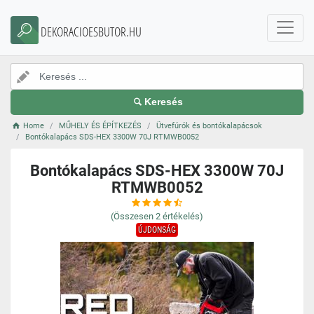
DEKORACIOESBUTOR.HU
Keresés
Home
MŰHELY ÉS ÉPÍTKEZÉS
Ütvefúrók és bontókalapácsok
Bontókalapács SDS-HEX 3300W 70J RTMWB0052
Bontókalapács SDS-HEX 3300W 70J
RTMWB0052
(Összesen
2
értékelés)
ÚJDONSÁG