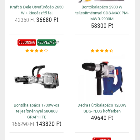
Kraft & Dele Ütvefúrógép 2650
Bontókalapács 2900 W
W + kiegészítő fej
teljesítménnyel SDS-MAX PM-
36680 Ft
42360 Ft
MWB-2900M
58300 Ft
ÚJDONSÁG
KEDVEZMÉNY
Bontókalapács 1700W-os
Dedra Fúrókalapács 1200W
teljesítménnyel 58G868
SDS-PLUS kofferben
49640 Ft
GRAPHITE
143820 Ft
156290 Ft