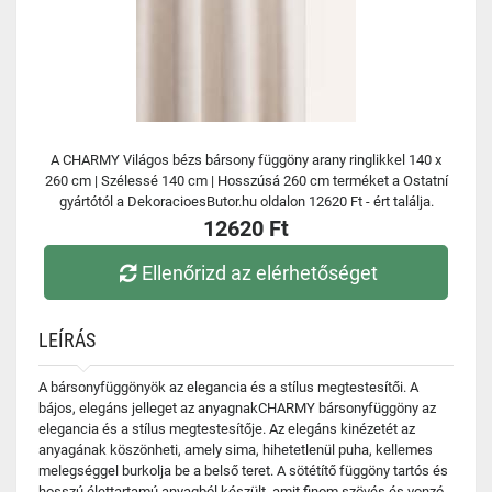
A CHARMY Világos bézs bársony függöny arany ringlikkel 140 x
260 cm | Szélessé 140 cm | Hosszúsá 260 cm terméket a Ostatní
gyártótól a DekoracioesButor.hu oldalon 12620 Ft - ért találja.
12620 Ft
Ellenőrizd az elérhetőséget
LEÍRÁS
A bársonyfüggönyök az elegancia és a stílus megtestesítői. A
bájos, elegáns jelleget az anyagnakCHARMY bársonyfüggöny az
elegancia és a stílus megtestesítője. Az elegáns kinézetét az
anyagának köszönheti, amely sima, hihetetlenül puha, kellemes
melegséggel burkolja be a belső teret. A sötétítő függöny tartós és
hosszú élettartamú anyagból készült, amit finom szövés és vonzó