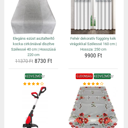
Elegáns ezüst asztalterítő
Fehér dekoratív függöny kék
kocka cirkóniával díszítve
virágokkal Szélessé 160 cm |
Szélessé 40 cm | Hosszúsá
Hossza: 250 cm
9900 Ft
220 cm
8730 Ft
11370 Ft
KEDVEZMÉNY
ÚJDONSÁG
KEDVEZMÉNY