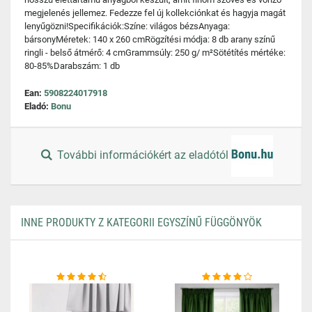
megjelenés jellemez. Fedezze fel új kollekciónkat és hagyja magát
lenyűgözni!Specifikációk:Színe: világos bézsAnyaga:
bársonyMéretek: 140 x 260 cmRögzítési módja: 8 db arany színű
ringli - belső átmérő: 4 cmGrammsúly: 250 g/ m²Sötétítés mértéke:
80-85%Darabszám: 1 db
Ean:
5908224017918
Eladó:
Bonu
További információkért az eladótól
INNE PRODUKTY Z KATEGORII EGYSZÍNŰ FÜGGÖNYÖK