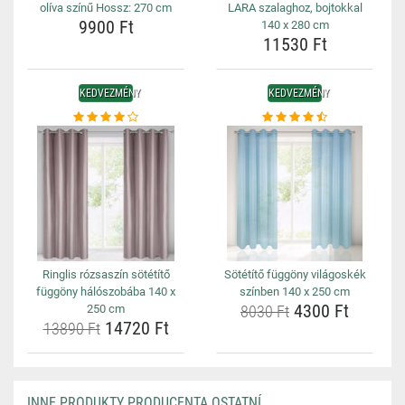
olíva színű Hossz: 270 cm
LARA szalaghoz, bojtokkal
9900 Ft
140 x 280 cm
11530 Ft
KEDVEZMÉNY
KEDVEZMÉNY
Ringlis rózsaszín sötétítő
Sötétítő függöny világoskék
függöny hálószobába 140 x
színben 140 x 250 cm
4300 Ft
250 cm
8030 Ft
14720 Ft
13890 Ft
INNE PRODUKTY PRODUCENTA OSTATNÍ