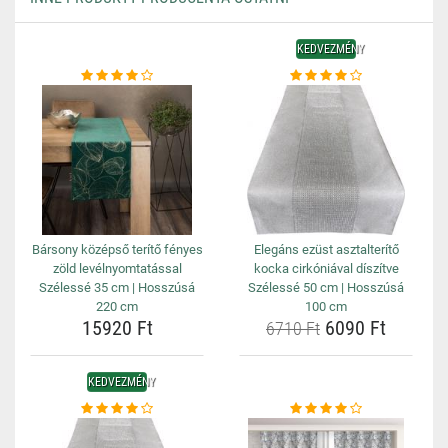
KEDVEZMÉNY
Bársony középső terítő fényes
Elegáns ezüst asztalterítő
zöld levélnyomtatással
kocka cirkóniával díszítve
Szélessé 35 cm | Hosszúsá
Szélessé 50 cm | Hosszúsá
220 cm
100 cm
15920 Ft
6090 Ft
6710 Ft
KEDVEZMÉNY