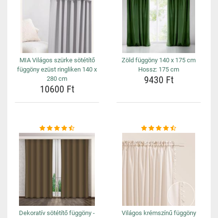
MIA Világos szürke sötétítő
Zöld függöny 140 x 175 cm
függöny ezüst ringliken 140 x
Hossz: 175 cm
9430 Ft
280 cm
10600 Ft
Dekoratív sötétítő függöny -
Világos krémszínű függöny