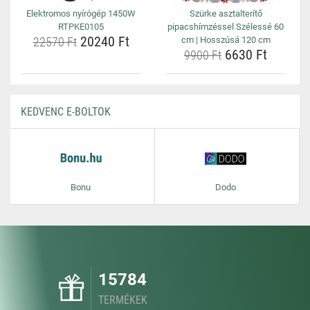
Elektromos nyírógép 1450W
Szürke asztalterítő
RTPKE0105
pipacshímzéssel Szélessé 60
20240 Ft
22570 Ft
cm | Hosszúsá 120 cm
6630 Ft
9900 Ft
KEDVENC E-BOLTOK
Bonu
Dodo
15784
TERMÉKEK