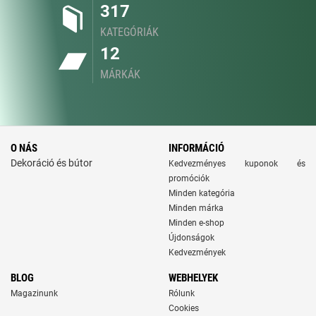
317
KATEGÓRIÁK
12
MÁRKÁK
O NÁS
INFORMÁCIÓ
Dekoráció és bútor
Kedvezményes kuponok és
promóciók
Minden kategória
Minden márka
Minden e-shop
Újdonságok
Kedvezmények
BLOG
WEBHELYEK
Magazinunk
Rólunk
Cookies