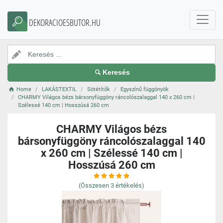
DEKORACIOESBUTOR.HU
Keresés
Home
LAKÁSTEXTIL
Sötétítők
Egyszínű függönyök
CHARMY Világos bézs bársonyfüggöny ráncolószalaggal 140 x 260 cm |
Szélessé 140 cm | Hosszúsá 260 cm
CHARMY Világos bézs
bársonyfüggöny ráncolószalaggal 140
x 260 cm | Szélessé 140 cm |
Hosszúsá 260 cm
(Összesen
3
értékelés)