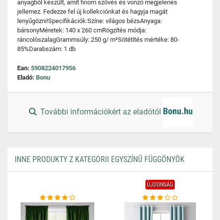
anyagból készült, amit finom szövés és vonzó megjelenés
jellemez. Fedezze fel új kollekciónkat és hagyja magát
lenyűgözni!Specifikációk:Színe: világos bézsAnyaga:
bársonyMéretek: 140 x 260 cmRögzítés módja:
ráncolószalagGrammsúly: 250 g/ m²Sötétítés mértéke: 80-
85%Darabszám: 1 db
Ean:
5908224017956
Eladó:
Bonu
További információkért az eladótól
INNE PRODUKTY Z KATEGORII EGYSZÍNŰ FÜGGÖNYÖK
ÚJDONSÁG