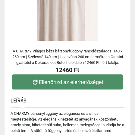
A CHARMY Világos bézs bársonyfüggöny ráncolószalaggal 140 x
260 cm | Szélessé 140 cm | Hosszúsá 260 cm terméket a Ostatní
gyártótól a DekoracioesButor.hu oldalon 12460 Ft - ért találja.
12460 Ft
Ellenőrizd az elérhetőséget
LEÍRÁS
A CHARMY bársonyfüggöny az elegancia és a stílus
megtestesítője. Az elegáns kinézetét az anyagának köszönheti,
amely sima, hihetetlenül puha, kellemes melegséggel burkolja be a
belső teret. A sötétítő függöny tartós és hosszú élettartamú