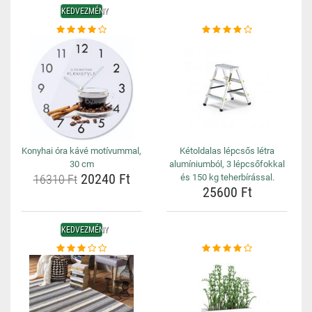
KEDVEZMÉNY
Konyhai óra kávé motívummal,
Kétoldalas lépcsős létra
30 cm
alumíniumból, 3 lépcsőfokkal
20240 Ft
16310 Ft
és 150 kg teherbírással.
25600 Ft
KEDVEZMÉNY