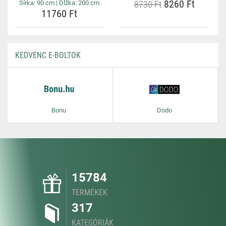
8260 Ft
Šírka: 90 cm | Dĺžka: 200 cm
8730 Ft
11760 Ft
KEDVENC E-BOLTOK
Bonu
Dodo
15784
TERMÉKEK
317
KATEGÓRIÁK