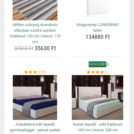
Időtlen szőnyeg skandináv
Virágcserép LONGERINO
stílusban szürke színben
fehér
134880 Ft
Szélessé 120 cm | Hossz: 170
cm
35630 Ft
37610 Ft
KEDVEZMÉNY
Gránátalma kék lepedő
Gumis lepedő - zöld Szélessé
gumiszalaggal - pamut szatén
160 cm | Hossz: 200 cm