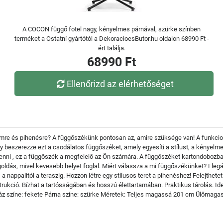
A COCON függő fotel nagy, kényelmes párnával, szürke színben
terméket a Ostatní gyártótól a DekoracioesButor.hu oldalon 68990 Ft -
ért találja.
68990 Ft
Ellenőrizd az elérhetőséget
mre és pihenésre? A függőszékünk pontosan az, amire szüksége van! A funkcional
gy beszerezze ezt a csodálatos függőszéket, amely egyesíti a stílust, a kényel
henni , ez a függőszék a megfelelő az Ön számára. A függőszéket kartondobozba
oldás, mivel kevesebb helyet foglal. Miért válassza a mi függőszékünket? Elegáns
k, a nappalitól a teraszig. Hozzon létre egy stílusos teret a pihenéshez! Felejth
strukció. Bízhat a tartósságában és hosszú élettartamában. Praktikus tárolás. I
 Váz színe: fekete Párna színe: szürke Méretek: Teljes magassá 201 cm Ülőmag