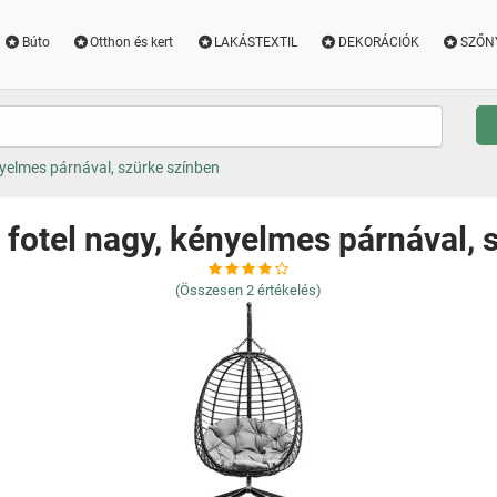
Búto
Otthon és kert
LAKÁSTEXTIL
DEKORÁCIÓK
SZŐN
yelmes párnával, szürke színben
otel nagy, kényelmes párnával, 
(Összesen
2
értékelés)