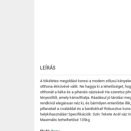
LEÍRÁS
A tökéletes megoldást keresi a modern stílusú kényele
otthona ékkövévé válik. Ne hagyja ki a lehetőséget, ho
otthonát a béke és a pihenés oázisává! Ha szeretsz pi
tényezőtől, amely károsíthatja. Ráadásul jó tárolási meg
rendkívül elegánsan néz ki, és bármilyen enteriőrbe illi
pillanatait a családdal és a barátokkal! Robusztus kon
helykihasználás! Specifikációk: Szín: fekete Acél váz
Maximális terhelhetősé 135kg