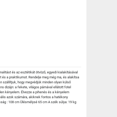
itást és az esztétikát ötvöző, egyedi kialakításával
met és a praktikumot. Rendelje meg még ma, és alakítsa
n szállítjuk, hogy megvédjük minden olyan külső
 dizájn: a fekete, világos párnával ellátott fotel
etetlen kényelem. Élvezze a pihenés és a kényelem
deális azok számára, akiknek fontos a hatékony
asság : 108 cm Ülésmélysé 65 cm A szék súlya: 19 kg