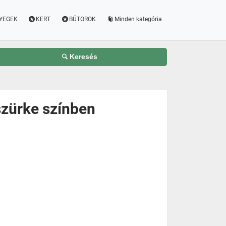
YEGEK
KERT
BÚTOROK
Minden kategória
Keresés
szürke színben