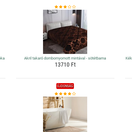
óka
Akril takaró dombornyomott mintával - sötétbarna
Kék
13710 Ft
ÚJDONSÁG