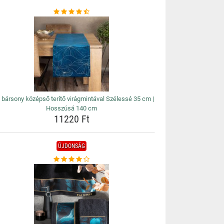
 bársony középső terítő virágmintával Szélessé 35 cm |
Hosszúsá 140 cm
11220 Ft
ÚJDONSÁG