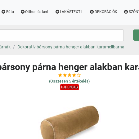
Búto
Otthon és kert
LAKÁSTEXTIL
DEKORÁCIÓK
SZŐN
párnák
Dekoratív bársony párna henger alakban karamellbarna
bársony párna henger alakban ka
(Összesen
5
értékelés)
ÚJDONSÁG