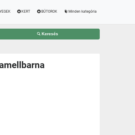
YEGEK
KERT
BÚTOROK
Minden kategória
Keresés
ramellbarna