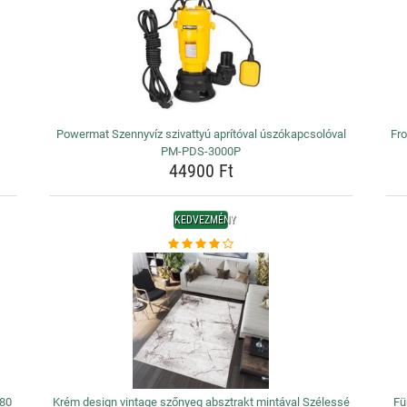
Powermat Szennyvíz szivattyú aprítóval úszókapcsolóval
Fro
PM-PDS-3000P
44900 Ft
KEDVEZMÉNY
 80
Krém design vintage szőnyeg absztrakt mintával Szélessé
Fü