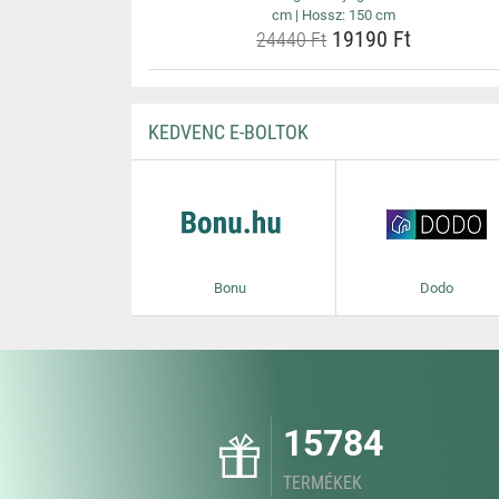
cm | Hossz: 150 cm
19190 Ft
24440 Ft
KEDVENC E-BOLTOK
Bonu
Dodo
15784
TERMÉKEK