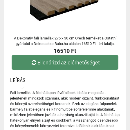
A Dekoratív fali lamellák 275 x 30 cm Orech terméket a Ostatní
gyártótól a DekoracioesButor.hu oldalon 16510 Ft - ért találja.
16510 Ft
Ellenőrizd az elérhetőséget
LEÍRÁS
Fali lamellák, A filc hátlapon lévőfalécek ideális megoldást
jelentenek mindazok számára, akik modern dizájnt, funkcionalitást
és könnyű szerelhetőséget keresnek. Ezek az elegáns falpanelek
bármely falat elegáns és kifinomult belső térelemmé alakítanak,
miközben jelentősen javítják a helyiség akusztikáját is. A filc hátlap
hatékonyan elnyeli a zajt és csökkenti a visszhangot, csendesebb
és kényelmesebb környezetet teremtve. Időtlen kialakításuknak