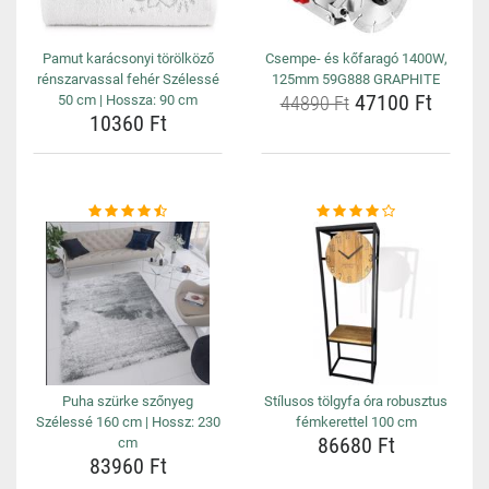
Pamut karácsonyi törölköző
Csempe- és kőfaragó 1400W,
rénszarvassal fehér Szélessé
125mm 59G888 GRAPHITE
47100 Ft
50 cm | Hossza: 90 cm
44890 Ft
10360 Ft
Puha szürke szőnyeg
Stílusos tölgyfa óra robusztus
Szélessé 160 cm | Hossz: 230
fémkerettel 100 cm
86680 Ft
cm
83960 Ft