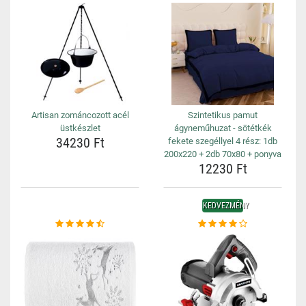
Artisan zománcozott acél
Szintetikus pamut
üstkészlet
ágyneműhuzat - sötétkék
34230 Ft
fekete szegéllyel 4 rész: 1db
200x220 + 2db 70x80 + ponyva
12230 Ft
KEDVEZMÉNY