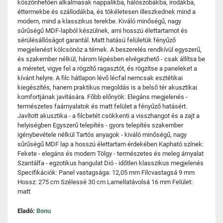
köszönhetően alkalmasak nappalikba, hálószobákba, irodákba,
éttermekbe és szállodákba, és tökéletesen illeszkednek mind a
modern, mind a klasszikus terekbe. Kiváló minőségű, nagy
sűrűségű MDF-lapból készülnek, ami hosszú élettartamot és
sérülésállóságot garantál. Matt hatású felületük fényűző
megjelenést kölcsönöz a térnek. A beszerelés rendkívül egyszerű,
és szakember nélkül, három lépésben elvégezhető - csak állítsa be
a méretet, vigye fel a rögzítő ragasztót, és rögzítse a paneleket a
kívánt helyre. A filc hátlapon lévő lécfal nemcsak esztétikai
kiegészítés, hanem praktikus megoldás is a belső tér akusztikai
komfortjának javítására. Főbb előnyök: Elegáns megjelenés -
természetes faárnyalatok és matt felület a fényűző hatásért.
Javított akusztika - a filcbetét csökkenti a visszhangot és a zajt a
helyiségben Egyszerű telepítés - gyors telepítés szakember
igénybevétele nélkül Tartós anyagok - kiváló minőségű, nagy
sűrűségű MDF lap a hosszú élettartam érdekében Kapható színek:
Fekete - elegáns és modern Tölgy - természetes és meleg árnyalat
Szantálfa - egzotikus hangulat Dió - időtlen klasszikus megjelenés
Specifikációk: Panel vastagsága: 12,05 mm Filcvastagsá 9 mm
Hossz: 275 cm Szélessé 30 cm Lamellatávolsá 16 mm Felület:
matt
Eladó:
Bonu