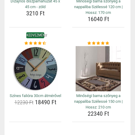
Dizájnos díszpárnahuzat 45 x
Minőségi barna szőnyeg a
45 cm - zöld
nappaliba Szélessé 120 cm |
3210 Ft
Hossz: 170 cm
16040 Ft
KEDVEZMÉNY
Színes falióra 30cm átmérővel
Minőségi barna szőnyeg a
18490 Ft
12230 Ft
nappaliba Szélessé 150 cm |
Hossz: 210 cm
22340 Ft