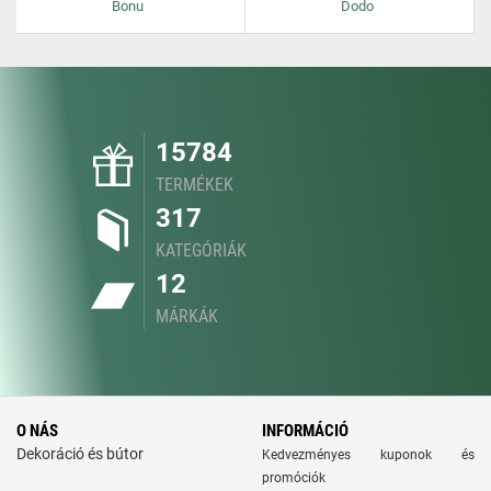
Bonu
Dodo
15784
TERMÉKEK
317
KATEGÓRIÁK
12
MÁRKÁK
O NÁS
INFORMÁCIÓ
Dekoráció és bútor
Kedvezményes kuponok és
promóciók