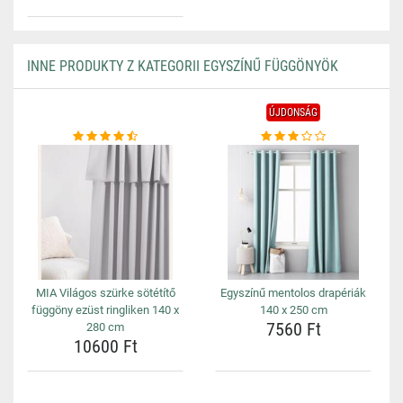
INNE PRODUKTY Z KATEGORII EGYSZÍNŰ FÜGGÖNYÖK
ÚJDONSÁG
MIA Világos szürke sötétítő
Egyszínű mentolos drapériák
függöny ezüst ringliken 140 x
140 x 250 cm
7560 Ft
280 cm
10600 Ft