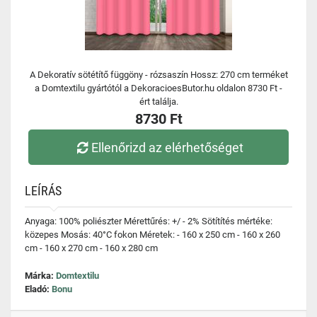
A Dekoratív sötétítő függöny - rózsaszín Hossz: 270 cm terméket
a Domtextilu gyártótól a DekoracioesButor.hu oldalon 8730 Ft -
ért találja.
8730 Ft
Ellenőrizd az elérhetőséget
LEÍRÁS
Anyaga: 100% poliészter Mérettűrés: +/ - 2% Sötítítés mértéke:
közepes Mosás: 40°C fokon Méretek: - 160 x 250 cm - 160 x 260
cm - 160 x 270 cm - 160 x 280 cm
Márka:
Domtextilu
Eladó:
Bonu