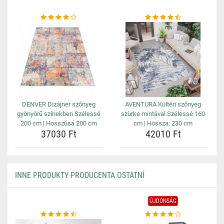
DENVER Dizájner szőnyeg
AVENTURA Kültéri szőnyeg
gyönyörű színekben Szélessé
szürke mintával Szélessé 160
200 cm | Hosszúsá 200 cm
cm | Hossza: 230 cm
37030 Ft
42010 Ft
INNE PRODUKTY PRODUCENTA OSTATNÍ
ÚJDONSÁG