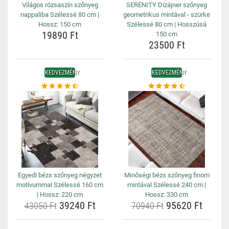
Világos rózsaszín szőnyeg
SERENITY Dizájner szőnyeg
nappaliba Szélessé 80 cm |
geometrikus mintával - szürke
Hossz: 150 cm
Szélessé 80 cm | Hosszúsá
19890 Ft
150 cm
23500 Ft
KEDVEZMÉNY
KEDVEZMÉNY
Egyedi bézs szőnyeg négyzet
Minőségi bézs szőnyeg finom
motívummal Szélessé 160 cm
mintával Szélessé 240 cm |
| Hossz: 220 cm
Hossz: 330 cm
39240 Ft
95620 Ft
43050 Ft
70940 Ft