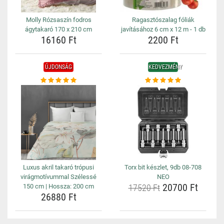
Molly Rózsaszín fodros
Ragasztószalag fóliák
ágytakaró 170 x 210 cm
javításához 6 cm x 12 m - 1 db
16160 Ft
2200 Ft
ÚJDONSÁG
KEDVEZMÉNY
Luxus akril takaró trópusi
Torx bit készlet, 9db 08-708
virágmotívummal Szélessé
NEO
20700 Ft
150 cm | Hossza: 200 cm
17520 Ft
26880 Ft