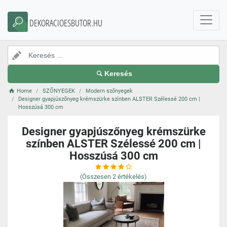
DEKORACIOESBUTOR.HU
Keresés
Home
SZŐNYEGEK
Modern szőnyegek
Designer gyapjúszőnyeg krémszürke színben ALSTER Szélessé 200 cm |
Hosszúsá 300 cm
Designer gyapjúszőnyeg krémszürke
színben ALSTER Szélessé 200 cm |
Hosszúsá 300 cm
(Összesen
2
értékelés)