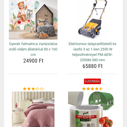
Gyerek falmatrica Varázslatos
Elektromos talajszellőztető és
erdő vidám állatokkal 80 x 160
-lazító 3 az 1-ben 2550 W
cm
teljesítménnyel PM-AEW-
24900 Ft
2550M 380 mm
65880 Ft
ÚJDONSÁG