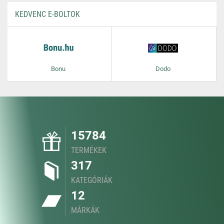
KEDVENC E-BOLTOK
Bonu
Dodo
15784
TERMÉKEK
317
KATEGÓRIÁK
12
MÁRKÁK