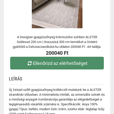
A Designer gyapjúszőnyeg krémszürke színben ALSTER
Szélessé 200 cm | Hosszúsá 300 cm terméket a Ostatní
gyártótól a DekoracioesButor.hu oldalon 200040 Ft - ért találja.
200040 Ft
Ellenőrizd az elérhetőséget
LEÍRÁS
Új, kézzel szőtt gyapjúszőnyeg-kollekciót mutatunk be a ALSTER
skandináv stílusban. A minimalista minták, az univerzális színek és
a minőségi anyagok kombinációja garantálja az elégedettséget a
legigényesebb vásárlók számára is. Specifikációk: Anya 100%
gyapjú Típus: beltéri, modern Szín: krém, szürke Alak: téglalap Súly:
4200 g/m² Szálmagassá 15 mm