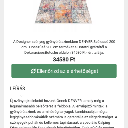
A Designer szőnyeg gyönyörű színekben DENVER Szélessé 200
cm | Hosszúsá 200 cm terméket a Ostatní gyártótól a
DekoracioesButor.hu oldalon 34580 Ft - ért találja.
34580 Ft
Ellenőrizd az elérhetőséget
LEÍRÁS
Új szőnyegkollekciót hozunk Önnek DENVER, amely még a
legunalmasabb belső teret is feldobja. A lenyűgöző minták, a
gyönyörű színek és a minőségi anyagok kombinációja még a
legigényesebb vásárlók számára is garantálja az elégedettséget. A
szőnyegek puhák és kellemes tapintásúak a speciális Calping
Frize polipropilén fonalaknak köszönhetően. Ezek sűrű és vastag