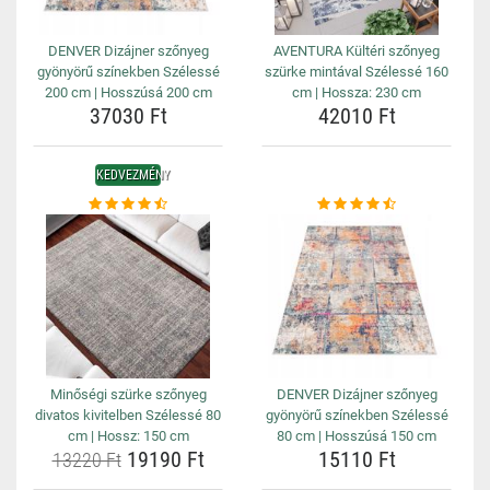
DENVER Dizájner szőnyeg
AVENTURA Kültéri szőnyeg
gyönyörű színekben Szélessé
szürke mintával Szélessé 160
200 cm | Hosszúsá 200 cm
cm | Hossza: 230 cm
37030 Ft
42010 Ft
KEDVEZMÉNY
Minőségi szürke szőnyeg
DENVER Dizájner szőnyeg
divatos kivitelben Szélessé 80
gyönyörű színekben Szélessé
cm | Hossz: 150 cm
80 cm | Hosszúsá 150 cm
19190 Ft
15110 Ft
13220 Ft