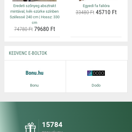
Eredeti szőnyeg absztrakt
Egyedi fa falióra
45710 Ft
mintával, kék-szürke színben
33480 Ft
Szélessé 240 cm | Hossz: 330
cm
79680 Ft
74780 Ft
KEDVENC E-BOLTOK
Bonu
Dodo
15784