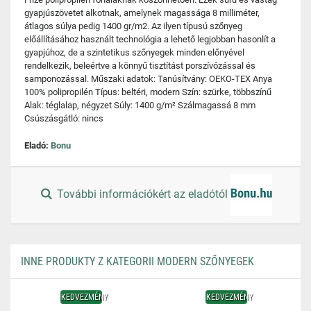
gyapjúszövetet alkotnak, amelynek magassága 8 milliméter,
átlagos súlya pedig 1400 gr/m2. Az ilyen típusú szőnyeg
előállításához használt technológia a lehető legjobban hasonlít a
gyapjúhoz, de a szintetikus szőnyegek minden előnyével
rendelkezik, beleértve a könnyű tisztítást porszívózással és
samponozással. Műszaki adatok: Tanúsítvány: OEKO-TEX Anya
100% polipropilén Típus: beltéri, modern Szín: szürke, többszínű
Alak: téglalap, négyzet Súly: 1400 g/m² Szálmagassá 8 mm
Csúszásgátló: nincs
Eladó:
Bonu
További információkért az eladótól
INNE PRODUKTY Z KATEGORII MODERN SZŐNYEGEK
KEDVEZMÉNY
KEDVEZMÉNY