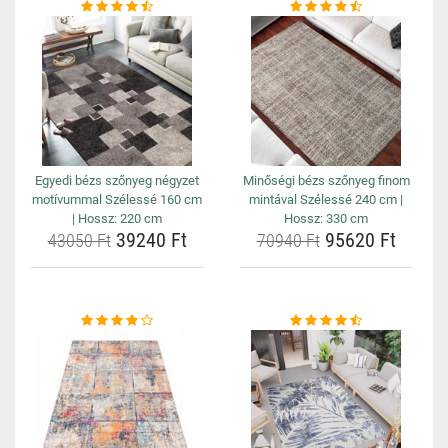
Egyedi bézs szőnyeg négyzet
Minőségi bézs szőnyeg finom
motívummal Szélessé 160 cm
mintával Szélessé 240 cm |
| Hossz: 220 cm
Hossz: 330 cm
39240 Ft
95620 Ft
43050 Ft
70940 Ft