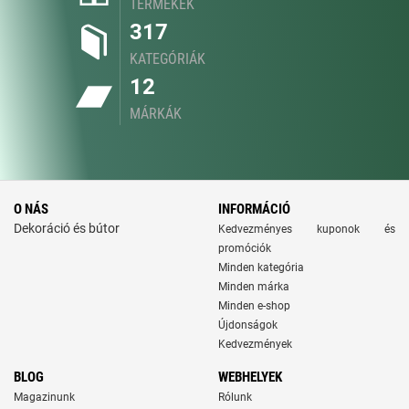
TERMÉKEK
317
KATEGÓRIÁK
12
MÁRKÁK
O NÁS
INFORMÁCIÓ
Dekoráció és bútor
Kedvezményes kuponok és
promóciók
Minden kategória
Minden márka
Minden e-shop
Újdonságok
Kedvezmények
BLOG
WEBHELYEK
Magazinunk
Rólunk