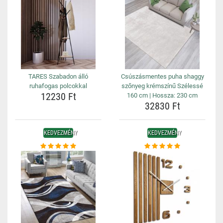
TARES Szabadon álló
Csúszásmentes puha shaggy
ruhafogas polcokkal
szőnyeg krémszínű Szélessé
12230 Ft
160 cm | Hossza: 230 cm
32830 Ft
KEDVEZMÉNY
KEDVEZMÉNY