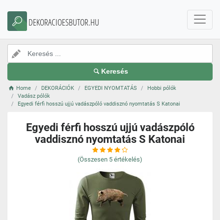
DEKORACIOESBUTOR.HU
Keresés
Home
DEKORÁCIÓK
EGYEDI NYOMTATÁS
Hobbi pólók
Vadász pólók
Egyedi férfi hosszú ujjú vadászpóló vaddisznó nyomtatás S Katonai
Egyedi férfi hosszú ujjú vadászpóló
vaddisznó nyomtatás S Katonai
(Összesen
5
értékelés)