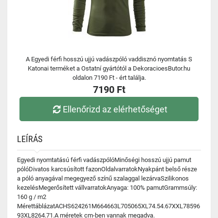
A Egyedi férfi hosszú ujjú vadászpóló vaddisznó nyomtatás S
Katonai terméket a Ostatní gyártótól a DekoracioesButor.hu
oldalon 7190 Ft - ért találja.
7190 Ft
Ellenőrizd az elérhetőséget
LEÍRÁS
Egyedi nyomtatású férfi vadászpólóMinőségi hosszú ujjú pamut
pólóDivatos karcsúsított fazonOldalvarratokNyakpánt belső része
a póló anyagával megegyező színű szalaggal lezárvaSzilikonos
kezelésMegerősített vállvarratokAnyaga: 100% pamutGrammsúly:
160 g / m2
MérettáblázatACHS624261M664663L705065XL74.54.67XXL78596
93XL8264.71.A méretek cm-ben vannak megadva.