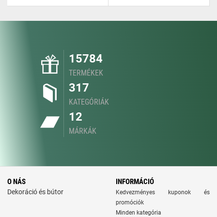
15784
TERMÉKEK
317
KATEGÓRIÁK
12
MÁRKÁK
O NÁS
INFORMÁCIÓ
Dekoráció és bútor
Kedvezményes kuponok és
promóciók
Minden kategória