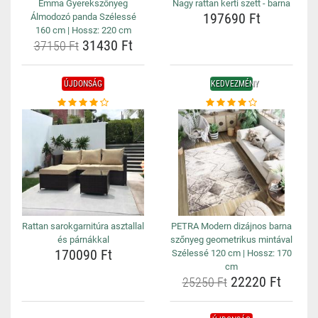
Emma Gyerekszőnyeg
Nagy rattan kerti szett - barna
197690 Ft
Álmodozó panda Szélessé
160 cm | Hossz: 220 cm
31430 Ft
37150 Ft
ÚJDONSÁG
KEDVEZMÉNY
Rattan sarokgarnitúra asztallal
PETRA Modern dizájnos barna
és párnákkal
szőnyeg geometrikus mintával
170090 Ft
Szélessé 120 cm | Hossz: 170
cm
22220 Ft
25250 Ft