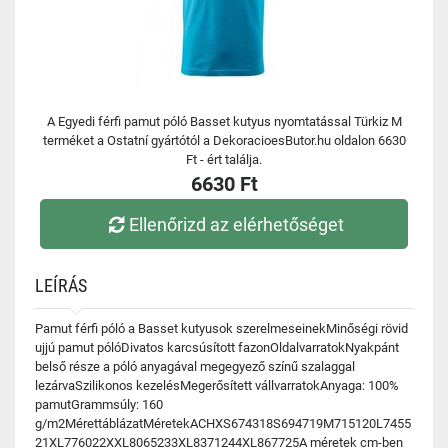
A Egyedi férfi pamut póló Basset kutyus nyomtatással Türkiz M
terméket a Ostatní gyártótól a DekoracioesButor.hu oldalon 6630
Ft - ért találja.
6630 Ft
Ellenőrizd az elérhetőséget
LEÍRÁS
Pamut férfi póló a Basset kutyusok szerelmeseinekMinőségi rövid
ujjú pamut pólóDivatos karcsúsított fazonOldalvarratokNyakpánt
belső része a póló anyagával megegyező színű szalaggal
lezárvaSzilikonos kezelésMegerősített vállvarratokAnyaga: 100%
pamutGrammsúly: 160
g/m2MérettáblázatMéretekACHXS674318S694719M715120L7455
21XL776022XXL8065233XL8371244XL867725A méretek cm-ben