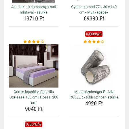
Akril takaró dombornyomott
Gyerek komód 77 x 30 x 140
mintával - szürke
cm - Munkagépek
13710 Ft
69380 Ft
ÚJDONSÁG
Gumis lepedő világos lila
Masszázshenger PLAIN
Szélessé 180 cm | Hossz: 200
ROLLER - több színben szürke
4920 Ft
cm
9040 Ft
ÚJDONSÁG