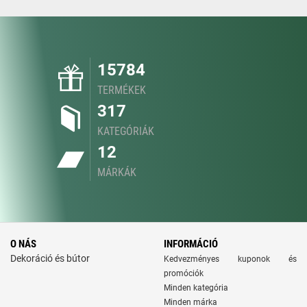
15784
TERMÉKEK
317
KATEGÓRIÁK
12
MÁRKÁK
O NÁS
INFORMÁCIÓ
Dekoráció és bútor
Kedvezményes kuponok és
promóciók
Minden kategória
Minden márka