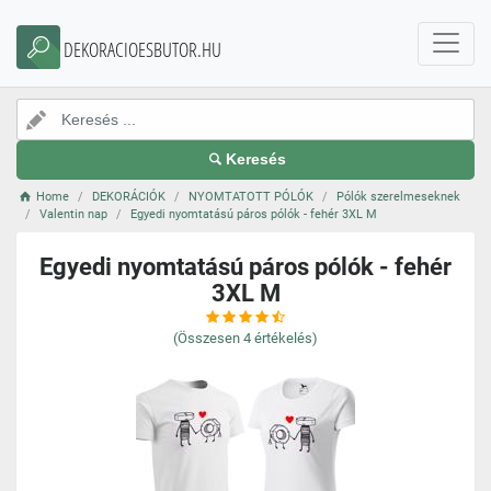
DEKORACIOESBUTOR.HU
Keresés
Home
DEKORÁCIÓK
NYOMTATOTT PÓLÓK
Pólók szerelmeseknek
Valentin nap
Egyedi nyomtatású páros pólók - fehér 3XL M
Egyedi nyomtatású páros pólók - fehér
3XL M
(Összesen
4
értékelés)