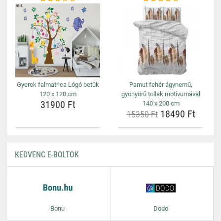
Gyerek falmatrica Lógó betűk
Pamut fehér ágynemű,
120 x 120 cm
gyönyörű tollak motívumával
31900 Ft
140 x 200 cm
18490 Ft
15350 Ft
KEDVENC E-BOLTOK
Bonu
Dodo