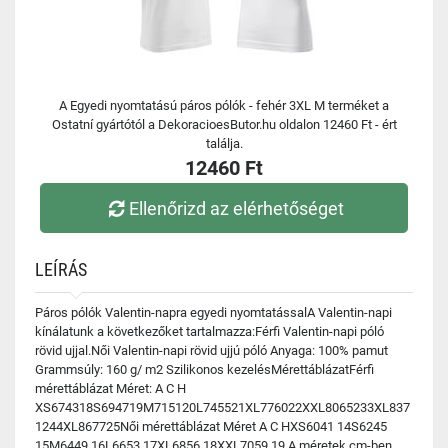
A Egyedi nyomtatású páros pólók - fehér 3XL M terméket a
Ostatní gyártótól a DekoracioesButor.hu oldalon 12460 Ft - ért
találja.
12460 Ft
Ellenőrizd az elérhetőséget
LEÍRÁS
Páros pólók Valentin-napra egyedi nyomtatássalA Valentin-napi
kínálatunk a következőket tartalmazza:Férfi Valentin-napi póló
rövid ujjal.Női Valentin-napi rövid ujjú póló Anyaga: 100% pamut
Grammsúly: 160 g/ m2 Szilikonos kezelésMérettáblázatFérfi
mérettáblázat Méret: A C H
XS674318S694719M715120L745521XL776022XXL8065233XL837
1244XL867725Női mérettáblázat Méret A C HXS6041 14S6245
15M6449 16L6653 17XL6856 18XXL7059 19 A méretek cm-ben