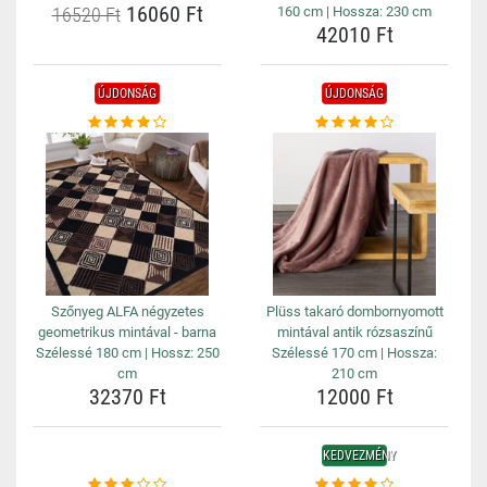
16060 Ft
16520 Ft
160 cm | Hossza: 230 cm
42010 Ft
ÚJDONSÁG
ÚJDONSÁG
Szőnyeg ALFA négyzetes
Plüss takaró dombornyomott
geometrikus mintával - barna
mintával antik rózsaszínű
Szélessé 180 cm | Hossz: 250
Szélessé 170 cm | Hossza:
cm
210 cm
32370 Ft
12000 Ft
KEDVEZMÉNY