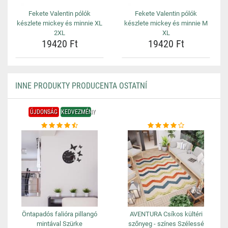
Fekete Valentin pólók
Fekete Valentin pólók
készlete mickey és minnie XL
készlete mickey és minnie M
2XL
XL
19420 Ft
19420 Ft
INNE PRODUKTY PRODUCENTA OSTATNÍ
ÚJDONSÁG
KEDVEZMÉNY
Öntapadós falióra pillangó
AVENTURA Csíkos kültéri
mintával Szürke
szőnyeg - színes Szélessé