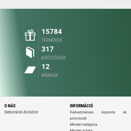
15784
TERMÉKEK
317
KATEGÓRIÁK
12
MÁRKÁK
O NÁS
INFORMÁCIÓ
Dekoráció és bútor
Kedvezményes kuponok és
promóciók
Minden kategória
Minden márka