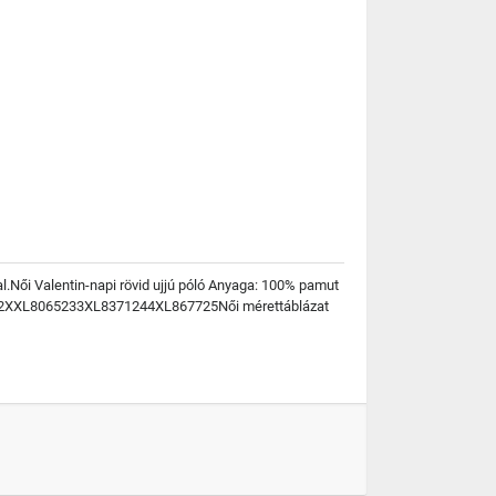
al.Női Valentin-napi rövid ujjú póló Anyaga: 100% pamut
022XXL8065233XL8371244XL867725Női mérettáblázat