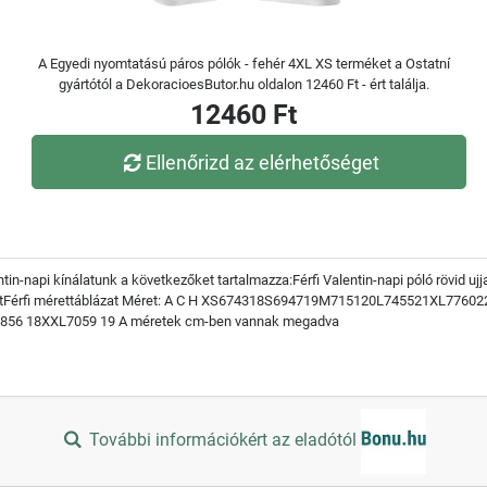
A Egyedi nyomtatású páros pólók - fehér 4XL XS terméket a Ostatní
gyártótól a DekoracioesButor.hu oldalon 12460 Ft - ért találja.
12460 Ft
Ellenőrizd az elérhetőséget
n-napi kínálatunk a következőket tartalmazza:Férfi Valentin-napi póló rövid ujj
ázatFérfi mérettáblázat Méret: A C H XS674318S694719M715120L745521XL776
856 18XXL7059 19 A méretek cm-ben vannak megadva
További információkért az eladótól