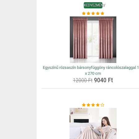
KEDVEZMÉNY
Egyszínű rózsaszín bársonyfüggöny ráncolószalaggal 
x 270 cm
9040 Ft
12000 Ft