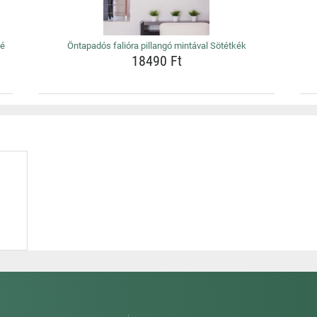
sé
Öntapadós falióra pillangó mintával Sötétkék
18490 Ft