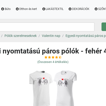
Búto
Otthon és kert
LAKÁSTEXTIL
DEKORÁCIÓK
SZŐN
Pólók szerelmeseknek
Valentin nap
Egyedi nyomtatású páros pó
 nyomtatású páros pólók - fehér
(Összesen
4
értékelés)