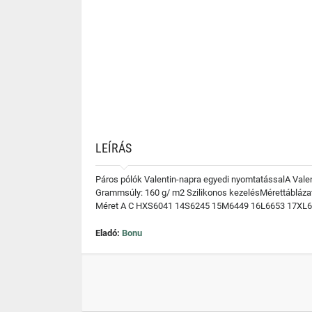
LEÍRÁS
Páros pólók Valentin-napra egyedi nyomtatássalA Valenti
Grammsúly: 160 g/ m2 Szilikonos kezelésMérettábl
Méret A C HXS6041 14S6245 15M6449 16L6653 17XL6
Eladó:
Bonu