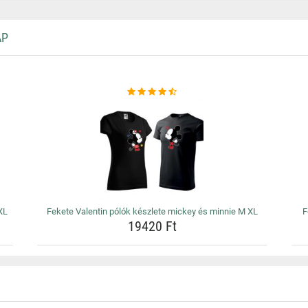
AP
XL
Fekete Valentin pólók készlete mickey és minnie M XL
F
19420 Ft