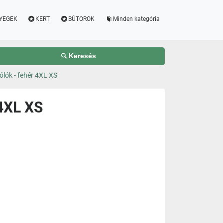
YEGEK
KERT
BÚTOROK
Minden kategória
Keresés
lók - fehér 4XL XS
 4XL XS