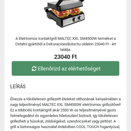
A Elektromos kontaktgrill MALTEC XXL SM4500W terméket a
Ostatní gyártótól a DekoracioesButor.hu oldalon 23040 Ft - ért
találja.
23040 Ft
Ellenőrizd az elérhetőséget
LEÍRÁS
Élvezze a tökéletesen grillezett ételeket otthonának kényelmében a
nagy teljesítményű MALTEC XXL SM4500W elektromos grillsütővel!
Ez a többcélú kontaktgrill akár 2500 W-os teljesítményével gyors
felmelegedést és egyenletes hőeloszlást biztosít, így tökéletesen
grillezheti a húsokat, zöldségeket, szendvicseket vagy pirítóst. A
grill a biztonságos használat érdekében COOL TOUCH fogantyúval,