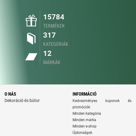
15784
TERMÉKEK
317
KATEGÓRIÁK
12
MÁRKÁK
O NÁS
INFORMÁCIÓ
Dekoráció és bútor
Kedvezményes kuponok és
promóciók
Minden kategória
Minden márka
Minden e-shop
Újdonságok