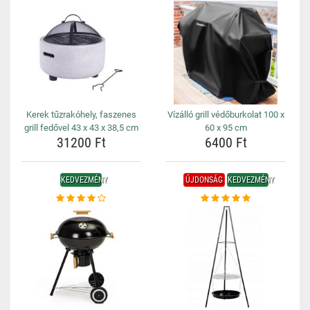
Kerek tűzrakóhely, faszenes
Vízálló grill védőburkolat 100 x
grill fedővel 43 x 43 x 38,5 cm
60 x 95 cm
31200 Ft
6400 Ft
KEDVEZMÉNY
ÚJDONSÁG
KEDVEZMÉNY