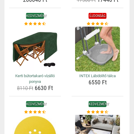
KEDVEZMÉNY
ÚJDONSÁG
Kerti bútortakaró vízálló
INTEX Láböblítő tálca
6550 Ft
ponyva
6630 Ft
8110 Ft
KEDVEZMÉNY
KEDVEZMÉNY