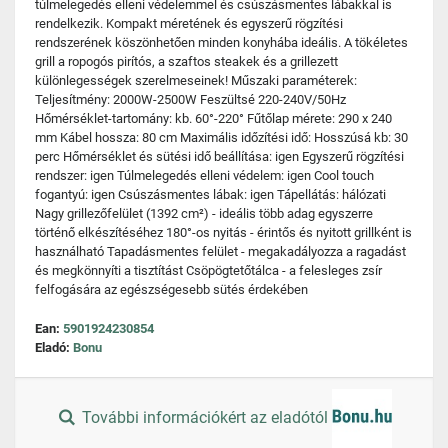
túlmelegedés elleni védelemmel és csúszásmentes lábakkal is
rendelkezik. Kompakt méretének és egyszerű rögzítési
rendszerének köszönhetően minden konyhába ideális. A tökéletes
grill a ropogós pirítós, a szaftos steakek és a grillezett
különlegességek szerelmeseinek! Műszaki paraméterek:
Teljesítmény: 2000W-2500W Feszültsé 220-240V/50Hz
Hőmérséklet-tartomány: kb. 60°-220° Fűtőlap mérete: 290 x 240
mm Kábel hossza: 80 cm Maximális időzítési idő: Hosszúsá kb: 30
perc Hőmérséklet és sütési idő beállítása: igen Egyszerű rögzítési
rendszer: igen Túlmelegedés elleni védelem: igen Cool touch
fogantyú: igen Csúszásmentes lábak: igen Tápellátás: hálózati
Nagy grillezőfelület (1392 cm²) - ideális több adag egyszerre
történő elkészítéséhez 180°-os nyitás - érintős és nyitott grillként is
használható Tapadásmentes felület - megakadályozza a ragadást
és megkönnyíti a tisztítást Csöpögtetőtálca - a felesleges zsír
felfogására az egészségesebb sütés érdekében
Ean:
5901924230854
Eladó:
Bonu
További információkért az eladótól