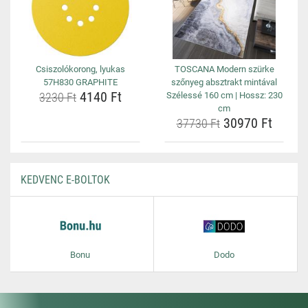
Csiszolókorong, lyukas
TOSCANA Modern szürke
57H830 GRAPHITE
szőnyeg absztrakt mintával
4140 Ft
3230 Ft
Szélessé 160 cm | Hossz: 230
cm
30970 Ft
37730 Ft
KEDVENC E-BOLTOK
Bonu
Dodo