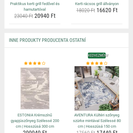
Praktikus kerti grill fedővel és
Kerti rácsos grill állványon
16620 Ft
hamutartóval
18020 Ft
20940 Ft
23040 Ft
INNE PRODUKTY PRODUCENTA OSTATNÍ
KEDVEZMÉNY
ESTONIA Krémszínű
AVENTURA Kültéri szőnyeg
gyapjúszőnyeg Szélessé 200
szürke mintával Szélessé 80
cm | Hosszúsá 300 cm
cm | Hosszúsá 150 cm
200040 Ft
17440 Ft
17560 Ft