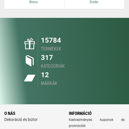
Bonu
Dodo
15784
TERMÉKEK
317
KATEGÓRIÁK
12
MÁRKÁK
O NÁS
INFORMÁCIÓ
Dekoráció és bútor
Kedvezményes kuponok és
promóciók