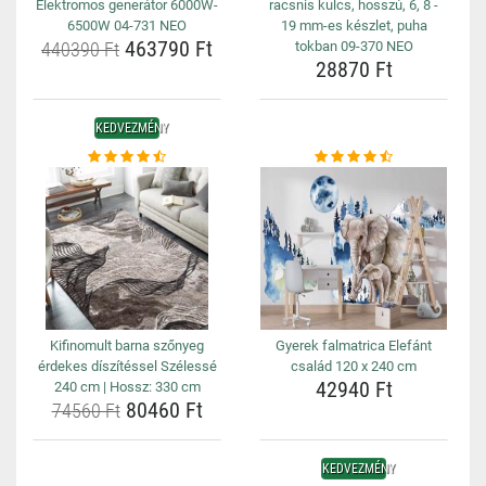
Elektromos generátor 6000W-
racsnis kulcs, hosszú, 6, 8 -
6500W 04-731 NEO
19 mm-es készlet, puha
463790 Ft
440390 Ft
tokban 09-370 NEO
28870 Ft
KEDVEZMÉNY
Kifinomult barna szőnyeg
Gyerek falmatrica Elefánt
érdekes díszítéssel Szélessé
család 120 x 240 cm
42940 Ft
240 cm | Hossz: 330 cm
80460 Ft
74560 Ft
KEDVEZMÉNY