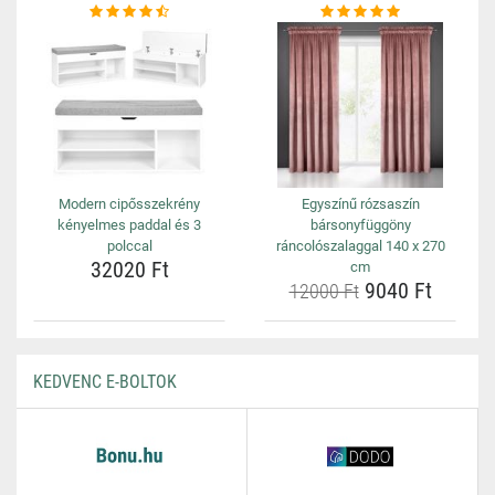
Modern cipősszekrény
Egyszínű rózsaszín
kényelmes paddal és 3
bársonyfüggöny
polccal
ráncolószalaggal 140 x 270
32020 Ft
cm
9040 Ft
12000 Ft
KEDVENC E-BOLTOK