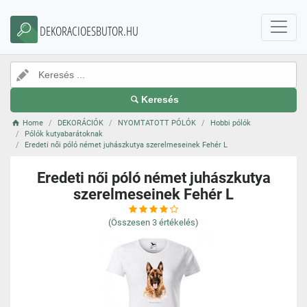
DEKORACIOESBUTOR.HU
Keresés
Home
DEKORÁCIÓK
NYOMTATOTT PÓLÓK
Hobbi pólók
Pólók kutyabarátoknak
Eredeti női póló német juhászkutya szerelmeseinek Fehér L
Eredeti női póló német juhászkutya
szerelmeseinek Fehér L
(Összesen
3
értékelés)