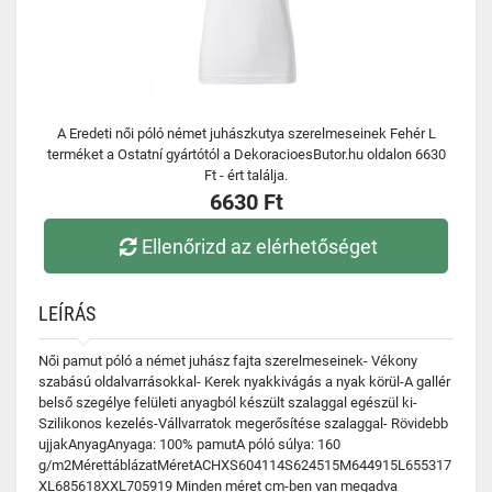
A Eredeti női póló német juhászkutya szerelmeseinek Fehér L
terméket a Ostatní gyártótól a DekoracioesButor.hu oldalon 6630
Ft - ért találja.
6630 Ft
Ellenőrizd az elérhetőséget
LEÍRÁS
Női pamut póló a német juhász fajta szerelmeseinek- Vékony
szabású oldalvarrásokkal- Kerek nyakkivágás a nyak körül-A gallér
belső szegélye felületi anyagból készült szalaggal egészül ki-
Szilikonos kezelés-Vállvarratok megerősítése szalaggal- Rövidebb
ujjakAnyagAnyaga: 100% pamutA póló súlya: 160
g/m2MérettáblázatMéretACHXS604114S624515M644915L655317
XL685618XXL705919 Minden méret cm-ben van megadva