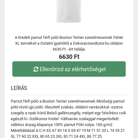
A Eredeti pamut férfi póló Boston Terrier szerelmeseinek Fehér
XL terméket a Ostatní gyártótól a DekoracioesButor.hu oldalon
6630 Ft - ért találja.
6630 Ft
Ellenőrizd az elérhetőséget
LEÍRÁS
Pamut férfi póló a Boston Terrier szerelmeseinek Minőségi pamut
póló rövid ujjú póló -illesztett szabás, oldalsó varrásokkal -szoros
szegély a nyak körül Belső gallérszegély, melyet egy felsőrész csík
egészít ki -Szilikonos kivitel -Vállvarrás szalaggal megerősített
vállrész Anyag Alapanya 100% pamut Póló súlya: 160 g/m2
Mérettáblázat A C H XS 67 43 18 S 69 47 19 M 71 51 20 L 74 55 21
XL 77 60 22 XXL 80 65 23 3XL 83 71 24 4XL 86 77 25