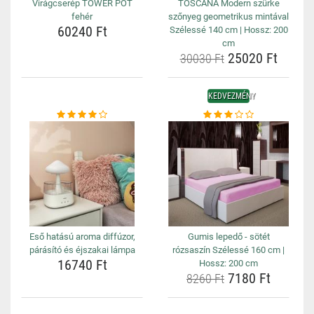
Virágcserép TOWER POT
TOSCANA Modern szürke
fehér
szőnyeg geometrikus mintával
60240 Ft
Szélessé 140 cm | Hossz: 200
cm
25020 Ft
30030 Ft
KEDVEZMÉNY
Eső hatású aroma diffúzor,
Gumis lepedő - sötét
párásító és éjszakai lámpa
rózsaszín Szélessé 160 cm |
16740 Ft
Hossz: 200 cm
7180 Ft
8260 Ft