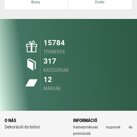
Bonu
Dodo
15784
TERMÉKEK
317
KATEGÓRIÁK
12
MÁRKÁK
O NÁS
INFORMÁCIÓ
Dekoráció és bútor
Kedvezményes kuponok és
promóciók