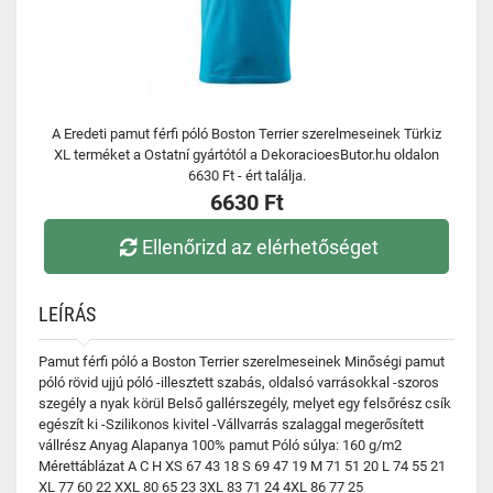
A Eredeti pamut férfi póló Boston Terrier szerelmeseinek Türkiz
XL terméket a Ostatní gyártótól a DekoracioesButor.hu oldalon
6630 Ft - ért találja.
6630 Ft
Ellenőrizd az elérhetőséget
LEÍRÁS
Pamut férfi póló a Boston Terrier szerelmeseinek Minőségi pamut
póló rövid ujjú póló -illesztett szabás, oldalsó varrásokkal -szoros
szegély a nyak körül Belső gallérszegély, melyet egy felsőrész csík
egészít ki -Szilikonos kivitel -Vállvarrás szalaggal megerősített
vállrész Anyag Alapanya 100% pamut Póló súlya: 160 g/m2
Mérettáblázat A C H XS 67 43 18 S 69 47 19 M 71 51 20 L 74 55 21
XL 77 60 22 XXL 80 65 23 3XL 83 71 24 4XL 86 77 25