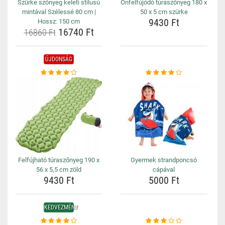
Szürke szőnyeg keleti stílusú
Önfelfújódó túraszőnyeg 180 x
mintával Szélessé 80 cm |
50 x 5 cm szürke
9430 Ft
Hossz: 150 cm
16740 Ft
16860 Ft
ÚJDONSÁG
Felfújható túraszőnyeg 190 x
Gyermek strandponcsó
56 x 5,5 cm zöld
cápával
9430 Ft
5000 Ft
KEDVEZMÉNY