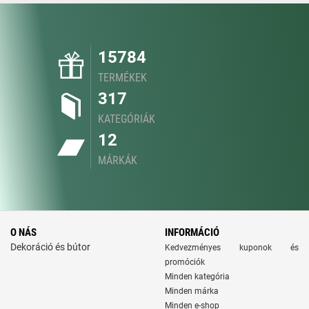
15784
TERMÉKEK
317
KATEGÓRIÁK
12
MÁRKÁK
O NÁS
INFORMÁCIÓ
Dekoráció és bútor
Kedvezményes kuponok és
promóciók
Minden kategória
Minden márka
Minden e-shop