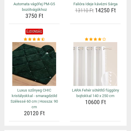
Automata vágófej PM-G5
Falióra Ideje kávézni Sárga
14250 Ft
bozótvágókhoz
13110 Ft
3750 Ft
ÚJDONSÁG
Luxus szőnyeg CHIC
LARA Fehér sötétítő függöny
kristályokkal - smaragdzöld
bojtokkal 140 x 250 cm
10600 Ft
Szélessé 60 cm | Hossza: 90
cm
20120 Ft