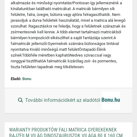
alkalmazás és minőségi nyomtatás!Pontosan így jellemeznénk a
kínálatunkban található matricákat. A matricák bármilyen sík
felületre, falra, üvegre, bútorra vagy ajtóra felragaszthatók. Nem
javasoljuk a durva felületek használatát, mivel a matrica alá levegő
szorulhat. Ragasztáskor ne feledje, hogy a felületnek száraznak és
zsírmentesnek kell lennie. A több elemet tartalmazó matricákból
bármilyen kompozíciót elkészíthet a saját fantáziája szerint.A
falmatricák jellemzői:Gyermekek számára biztonságos tintával
nyomtatva Kiváló minőségű matt felületÖntapadó Élénk
színekTöbbféle méretben kaphatóNedves szivaccsal vagy
ronggyal tisztíthatóA falmatricák kizárólag zsír- és pormentes,
tiszta felületen tapadnak meg tökéletesen.
Eladó:
Bonu
További információkért az eladótól
WARIANTY PRODUKTÓW FALI MATRICA GYEREKEKNEK
RAJZFILM VILÁG DINOSZAURUSZOK VILÁGA 80 X 160 CM