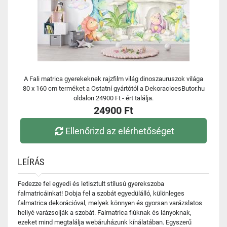
A Fali matrica gyerekeknek rajzfilm világ dinoszauruszok világa
80 x 160 cm terméket a Ostatní gyártótól a DekoracioesButor.hu
oldalon 24900 Ft - ért találja.
24900 Ft
Ellenőrizd az elérhetőséget
LEÍRÁS
Fedezze fel egyedi és letisztult stílusú gyerekszoba
falmatricáinkat! Dobja fel a szobát egyedülálló, különleges
falmatrica dekorációval, melyek könnyen és gyorsan varázslatos
hellyé varázsolják a szobát. Falmatrica fiúknak és lányoknak,
ezeket mind megtalálja webáruházunk kínálatában. Egyszerű