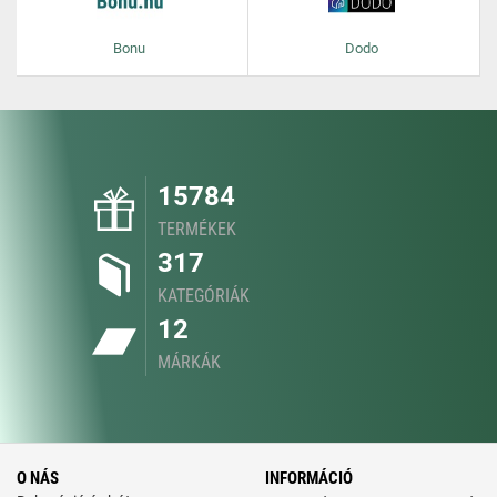
Bonu
Dodo
15784
TERMÉKEK
317
KATEGÓRIÁK
12
MÁRKÁK
O NÁS
INFORMÁCIÓ