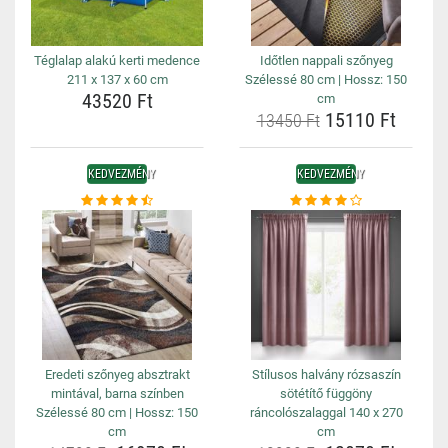
Téglalap alakú kerti medence
Időtlen nappali szőnyeg
211 x 137 x 60 cm
Szélessé 80 cm | Hossz: 150
43520 Ft
cm
15110 Ft
13450 Ft
KEDVEZMÉNY
KEDVEZMÉNY
Eredeti szőnyeg absztrakt
Stílusos halvány rózsaszín
mintával, barna színben
sötétítő függöny
Szélessé 80 cm | Hossz: 150
ráncolószalaggal 140 x 270
cm
cm