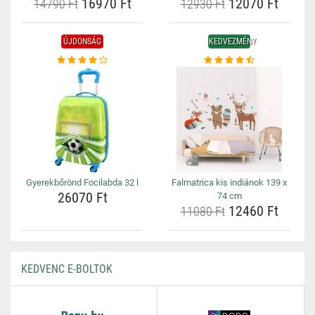
16970 Ft
12070 Ft
14790 Ft
12930 Ft
ÚJDONSÁG
KEDVEZMÉNY
Gyerekbőrönd Focilabda 32 l
Falmatrica kis indiánok 139 x
26070 Ft
74 cm
12460 Ft
11080 Ft
KEDVENC E-BOLTOK