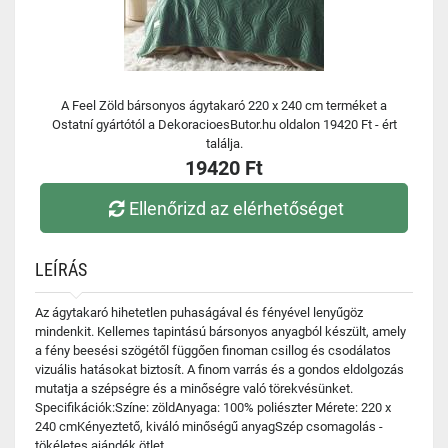
A Feel Zöld bársonyos ágytakaró 220 x 240 cm terméket a
Ostatní gyártótól a DekoracioesButor.hu oldalon 19420 Ft - ért
találja.
19420 Ft
Ellenőrizd az elérhetőséget
LEÍRÁS
Az ágytakaró hihetetlen puhaságával és fényével lenyűgöz
mindenkit. Kellemes tapintású bársonyos anyagból készült, amely
a fény beesési szögétől függően finoman csillog és csodálatos
vizuális hatásokat biztosít. A finom varrás és a gondos eldolgozás
mutatja a szépségre és a minőségre való törekvésünket.
Specifikációk:Színe: zöldAnyaga: 100% poliészter Mérete: 220 x
240 cmKényeztető, kiváló minőségű anyagSzép csomagolás -
tökéletes ajándék ötlet