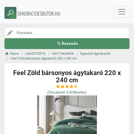
DEKORACIOESBUTOR.HU
Keresés
Home
LAKÁSTEXTIL
ÁGYTAKARÓK
Egyszínű ágytakarók
Feel Zöld bársonyos ágytakaró 220 x 240 cm
Feel Zöld bársonyos ágytakaró 220 x
240 cm
(Összesen
5
értékelés)