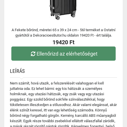
A Fekete bőrönd, méretei 65 x 39 x 24 cm - 56l terméket a Ostatní
gyártótól a DekoracioesButor.hu oldalon 19420 Ft - ért találja.
19420 Ft
Ellenőrizd az elérhetőséget
LEÍRÁS
Nem számít, hová utazik, a felszerelését valahogyan el kell
juttatnia oda. Ez lehet bármi: egy kis hátizsák a személyes
holmiknak, egy utazási hátizsák, egy zsák vagy egy utazási
poggyász. Egy szolid bőrönd sokféle színválasztékkal, hogy
tökéletesen illeszkedjen a stílusodhoz. Akár valami elegánsat, akár
élénk színűt keresel, itt van egy lehetőség számodra. Könnyű
bőrönd négy forgatható görgőn. Kemény, karcálló ABS műanyagból
készült. Egyik része további zsebekkel ellátott válaszfallal záródik,
a másik részét rögzítő pántok rögzítik. Kényelmes fogantyú, belső