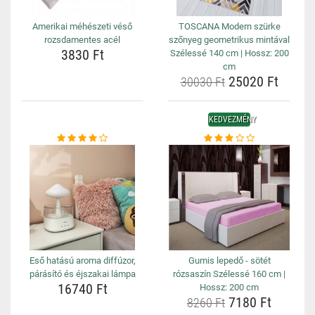
Amerikai méhészeti véső
TOSCANA Modern szürke
rozsdamentes acél
szőnyeg geometrikus mintával
3830 Ft
Szélessé 140 cm | Hossz: 200
cm
25020 Ft
30030 Ft
KEDVEZMÉNY
Eső hatású aroma diffúzor,
Gumis lepedő - sötét
párásító és éjszakai lámpa
rózsaszín Szélessé 160 cm |
16740 Ft
Hossz: 200 cm
7180 Ft
8260 Ft