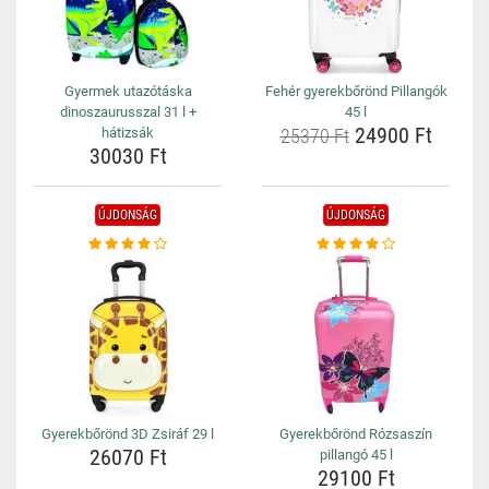
Gyermek utazótáska
Fehér gyerekbőrönd Pillangók
dinoszaurusszal 31 l +
45 l
24900 Ft
hátizsák
25370 Ft
30030 Ft
ÚJDONSÁG
ÚJDONSÁG
Gyerekbőrönd 3D Zsiráf 29 l
Gyerekbőrönd Rózsaszín
26070 Ft
pillangó 45 l
29100 Ft