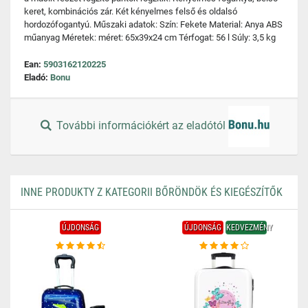
keret, kombinációs zár. Két kényelmes felső és oldalsó
hordozófogantyú. Műszaki adatok: Szín: Fekete Material: Anya ABS
műanyag Méretek: méret: 65x39x24 cm Térfogat: 56 l Súly: 3,5 kg
Ean:
5903162120225
Eladó:
Bonu
További információkért az eladótól
INNE PRODUKTY Z KATEGORII BŐRÖNDÖK ÉS KIEGÉSZÍTŐK
ÚJDONSÁG
ÚJDONSÁG
KEDVEZMÉNY