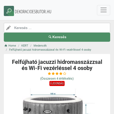
DEKORACIOESBUTOR.HU
Keresés
Home
KERT
Medencék
Felfújható jacuzzi hidromasszázzsal és Wi-Fi vezérléssel 4 osoby
Felfújható jacuzzi hidromasszázzsal
és Wi-Fi vezérléssel 4 osoby
(Összesen
4
értékelés)
ÚJDONSÁG