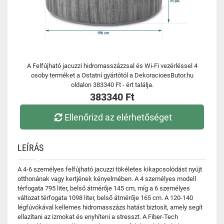
A Felfújható jacuzzi hidromasszázzsal és Wi-Fi vezérléssel 4
osoby terméket a Ostatní gyártótól a DekoracioesButor.hu
oldalon 383340 Ft - ért találja.
383340 Ft
Ellenőrizd az elérhetőséget
LEÍRÁS
A 4-6 személyes felfújható jacuzzi tökéletes kikapcsolódást nyújt
otthonának vagy kertjének kényelmében. A 4 személyes modell
térfogata 795 liter, belső átmérője 145 cm, míg a 6 személyes
változat térfogata 1098 liter, belső átmérője 165 cm. A 120-140
légfúvókával kellemes hidromasszázs hatást biztosít, amely segít
ellazítani az izmokat és enyhíteni a stresszt. A Fiber-Tech