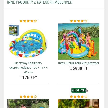
INNE PRODUKTY Z KATEGORII MEDENCÉK
BestWay Felfújható
Intex DINOLAND Vízi játszótér
35980 Ft
gyerekmedence 120 x 117 x
46 cm
11760 Ft
KEDVEZMÉNY