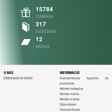
15784
TERMÉKEK
317
KATEGÓRIÁK
12
MÁRKÁK
O NÁS
INFORMÁCIÓ
Dekoráció és bútor
Kedvezményes kuponok és
promóciók
Minden kategória
Minden márka
Minden e-shop
Újdonságok
Kedvezmények