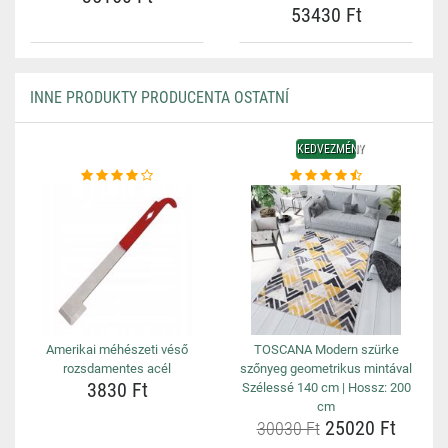
53430 Ft
INNE PRODUKTY PRODUCENTA OSTATNÍ
KEDVEZMÉNY
Amerikai méhészeti véső
TOSCANA Modern szürke
rozsdamentes acél
szőnyeg geometrikus mintával
3830 Ft
Szélessé 140 cm | Hossz: 200
cm
25020 Ft
30030 Ft