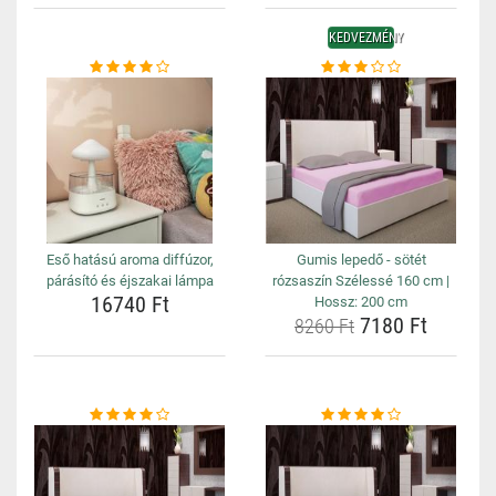
KEDVEZMÉNY
Eső hatású aroma diffúzor,
Gumis lepedő - sötét
párásító és éjszakai lámpa
rózsaszín Szélessé 160 cm |
16740 Ft
Hossz: 200 cm
7180 Ft
8260 Ft