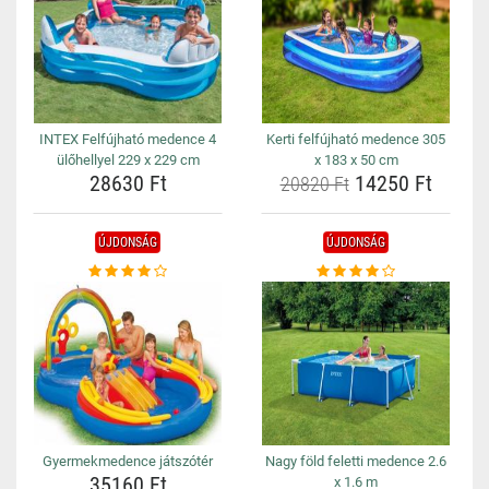
INTEX Felfújható medence 4
Kerti felfújható medence 305
ülőhellyel 229 x 229 cm
x 183 x 50 cm
28630 Ft
14250 Ft
20820 Ft
ÚJDONSÁG
ÚJDONSÁG
Gyermekmedence játszótér
Nagy föld feletti medence 2.6
35160 Ft
x 1.6 m