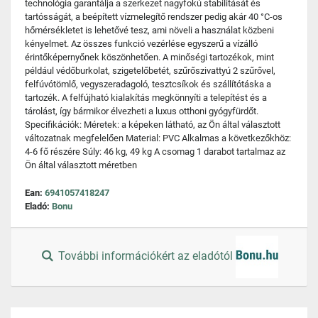
technológia garantálja a szerkezet nagyfokú stabilitását és
tartósságát, a beépített vízmelegítő rendszer pedig akár 40 °C-os
hőmérsékletet is lehetővé tesz, ami növeli a használat közbeni
kényelmet. Az összes funkció vezérlése egyszerű a vízálló
érintőképernyőnek köszönhetően. A minőségi tartozékok, mint
például védőburkolat, szigetelőbetét, szűrőszivattyú 2 szűrővel,
felfúvótömlő, vegyszeradagoló, tesztcsíkok és szállítótáska a
tartozék. A felfújható kialakítás megkönnyíti a telepítést és a
tárolást, így bármikor élvezheti a luxus otthoni gyógyfürdőt.
Specifikációk: Méretek: a képeken látható, az Ön által választott
változatnak megfelelően Material: PVC Alkalmas a következőkhöz:
4-6 fő részére Súly: 46 kg, 49 kg A csomag 1 darabot tartalmaz az
Ön által választott méretben
Ean:
6941057418247
Eladó:
Bonu
További információkért az eladótól