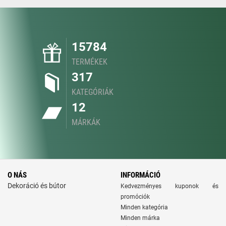
15784
TERMÉKEK
317
KATEGÓRIÁK
12
MÁRKÁK
O NÁS
INFORMÁCIÓ
Dekoráció és bútor
Kedvezményes kuponok és
promóciók
Minden kategória
Minden márka