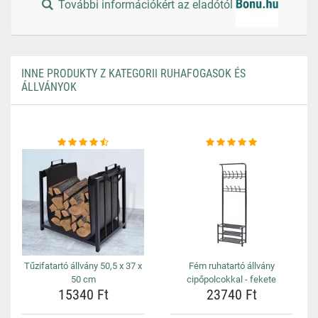
További információkért az eladótól
INNE PRODUKTY Z KATEGORII RUHAFOGASOK ÉS
ÁLLVÁNYOK
Tűzifatartó állvány 50,5 x 37 x
Fém ruhatartó állvány
50 cm
cipőpolcokkal - fekete
15340 Ft
23740 Ft