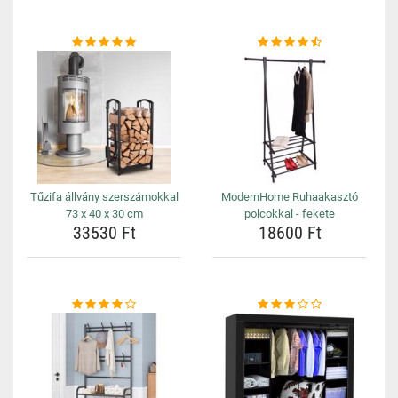
Tűzifa állvány szerszámokkal
ModernHome Ruhaakasztó
73 x 40 x 30 cm
polcokkal - fekete
33530 Ft
18600 Ft