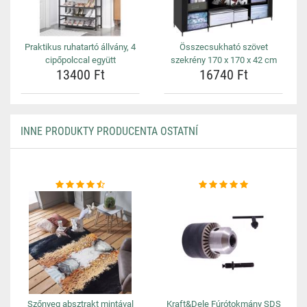
Praktikus ruhatartó állvány, 4
Összecsukható szövet
cipőpolccal együtt
szekrény 170 x 170 x 42 cm
13400 Ft
16740 Ft
INNE PRODUKTY PRODUCENTA OSTATNÍ
Szőnyeg absztrakt mintával
Kraft&Dele Fúrótokmány SDS