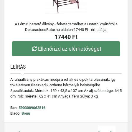
A Fém ruhatartó állvány - fekete terméket a Ostatní gyártótól a
DekoracioesButor.hu oldalon 17440 Ft - ért találja.
17440 Ft
Ellenőrizd az elérhetőséget
LEÍRÁS
A ruhaállvány praktikus módja a ruhák és cipők tárolásának, így
tökéletesen illeszkedik otthona bármelyik helyiségébe.
Specifikációk: Méretek: 150 x 43,5 x 107 cm Az alj szélessége: 64,5
cm Polc méretei: 62 x 41 cm Anyaga: fém Súlya: 3 kg
Ean:
5903089062516
Eladó:
Bonu