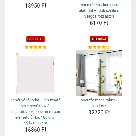
18950 Ft
macskáknak bambusz
alátéttel – több színben
világos rózsaszín
6170 Ft
ÚJDONSÁG
ÚJDONSÁG
Fehér védőkorlát – lehúzható
Kaparófa macskáknak -
roló lépcsőkhöz és
kaktusz
32720 Ft
bejáratokhoz, több méretben
elérhető Šírka: 180 cm |
Výška: 85 cm
16860 Ft