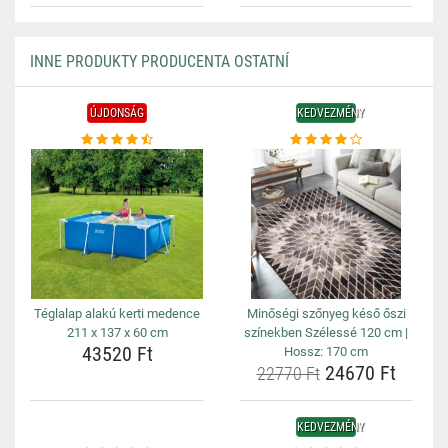
INNE PRODUKTY PRODUCENTA OSTATNÍ
ÚJDONSÁG
KEDVEZMÉNY
Téglalap alakú kerti medence
Minőségi szőnyeg késő őszi
211 x 137 x 60 cm
színekben Szélessé 120 cm |
43520 Ft
Hossz: 170 cm
24670 Ft
22770 Ft
KEDVEZMÉNY