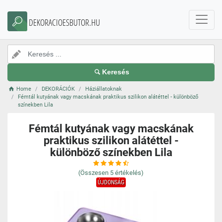
DEKORACIOESBUTOR.HU
Keresés
Home
DEKORÁCIÓK
Háziállatoknak
Fémtál kutyának vagy macskának praktikus szilikon alátéttel - különböző
színekben Lila
Fémtál kutyának vagy macskának
praktikus szilikon alátéttel -
különböző színekben Lila
(Összesen
5
értékelés)
ÚJDONSÁG