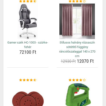
Gamer szék HC-1003 - szürke-
Stílusos halvány rózsaszín
fehér
sötétítő függöny
72100 Ft
ráncolószalaggal 140 x 270
cm
12070 Ft
12930 Ft