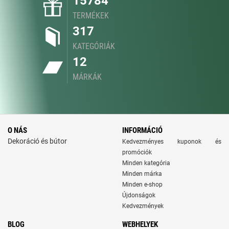
15784
TERMÉKEK
317
KATEGÓRIÁK
12
MÁRKÁK
O NÁS
INFORMÁCIÓ
Dekoráció és bútor
Kedvezményes kuponok és
promóciók
Minden kategória
Minden márka
Minden e-shop
Újdonságok
Kedvezmények
BLOG
WEBHELYEK