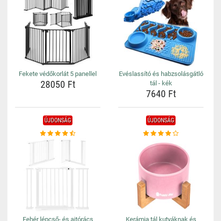
Fekete védőkorlát 5 panellel
Evéslassító és habzsolásgátló
28050 Ft
tál - kék
7640 Ft
ÚJDONSÁG
ÚJDONSÁG
Fehér lépcső- és ajtórács
Kerámia tál kutyáknak és