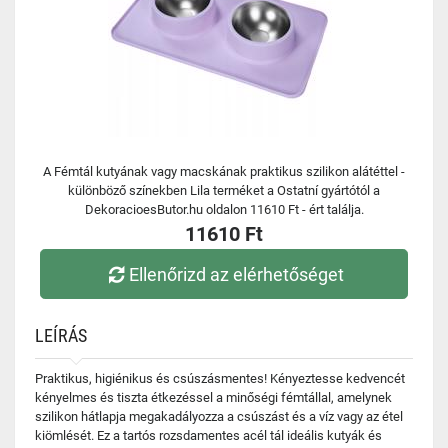
A Fémtál kutyának vagy macskának praktikus szilikon alátéttel -
különböző színekben Lila terméket a Ostatní gyártótól a
DekoracioesButor.hu oldalon 11610 Ft - ért találja.
11610 Ft
Ellenőrizd az elérhetőséget
LEÍRÁS
Praktikus, higiénikus és csúszásmentes! Kényeztesse kedvencét
kényelmes és tiszta étkezéssel a minőségi fémtállal, amelynek
szilikon hátlapja megakadályozza a csúszást és a víz vagy az étel
kiömlését. Ez a tartós rozsdamentes acél tál ideális kutyák és