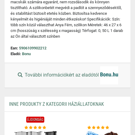
macskák számára egyaránt, nem rozsdásodik és könnyen
tisztítható. A szilikonbetét megvédi a padlót a szennyeződésektől,
és stabilitást biztosít etetés közben. Biztosítsa kedvence
kényelmét és higiéniáját minden étkezéskor! Specifikációk: Szín:
több szín közül választhat Anya Fém, szilikon Méretek: 46 x 27 x 6
cm (hosszúság x szélesség x magasság) Térfogat: 0, 50 L 1 darab
az Ön által választott színben
Ean:
5906109902212
Eladó:
Bonu
További információkért az eladótól
INNE PRODUKTY Z KATEGORII HÁZIÁLLATOKNAK
ÚJDONSÁG