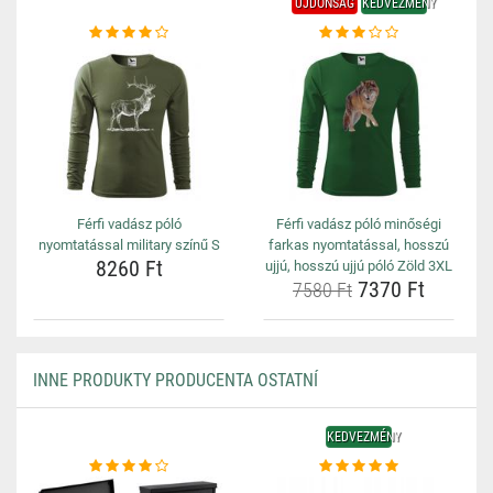
ÚJDONSÁG
KEDVEZMÉNY
Férfi vadász póló
Férfi vadász póló minőségi
nyomtatással military színű S
farkas nyomtatással, hosszú
8260 Ft
ujjú, hosszú ujjú póló Zöld 3XL
7370 Ft
7580 Ft
INNE PRODUKTY PRODUCENTA OSTATNÍ
KEDVEZMÉNY