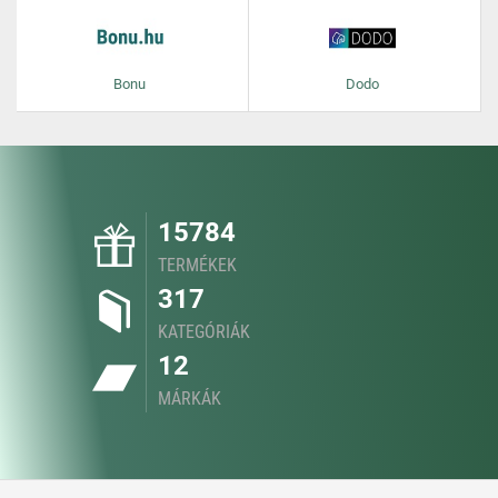
Bonu
Dodo
15784
TERMÉKEK
317
KATEGÓRIÁK
12
MÁRKÁK