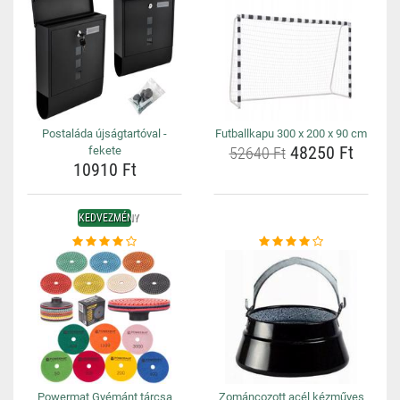
Postaláda újságtartóval -
Futballkapu 300 x 200 x 90 cm
48250 Ft
fekete
52640 Ft
10910 Ft
KEDVEZMÉNY
Powermat Gyémánt tárcsa
Zománcozott acél kézműves