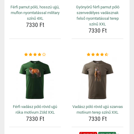
Férfi pamut póló, hosszú ujjú,
Gyönyörű férfi pamut póló
muflon nyomtatással military
szenvedélyes vadásznak
színű 4XL
felső nyomtatással terep
7330 Ft
színű XXL
7330 Ft
Férfi vadász póló rövid ujjú
Vadász póló rövid ujjú szarvas
róka motívum Zöld XXL
motívum terep színű XXL
7330 Ft
7330 Ft