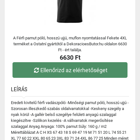
A Férfi pamut póló, hosszú ujjú, muflon nyomtatással Fekete 4XL
terméket a Ostatní gyártótól a DekoracioesButor.hu oldalon 6630
Ft - ért találja.
6630 Ft
Ellenőrizd az elérhetőséget
LEÍRÁS
Eredeti kivitelű férfi vadászpóló -Minőségi pamut póló, hosszú ujjú -
Szorosan illeszkedő szabás oldalvarratokkal -Keskeny szegély a
nyak körül -A gallér belső szegélye felületi anyagú szalaggal
kiegészítve -Szilikon kezelés -A vállvarratok megerősítése
szalaggal Anyag Anyaga: 100% pamut Súly: 160 g / m2
Mérettáblázat A C H XS 67 43 18 S 69 47 19 M 71 51 20 L 74 55 21
XL 77 60 22 XXL 80 65 23 3XL 83 71 24 4XL 86 77 25 Minden méret