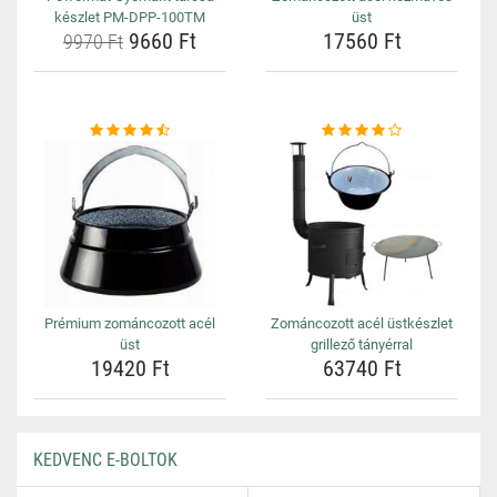
készlet PM-DPP-100TM
üst
9660 Ft
17560 Ft
9970 Ft
Prémium zománcozott acél
Zománcozott acél üstkészlet
üst
grillező tányérral
19420 Ft
63740 Ft
KEDVENC E-BOLTOK