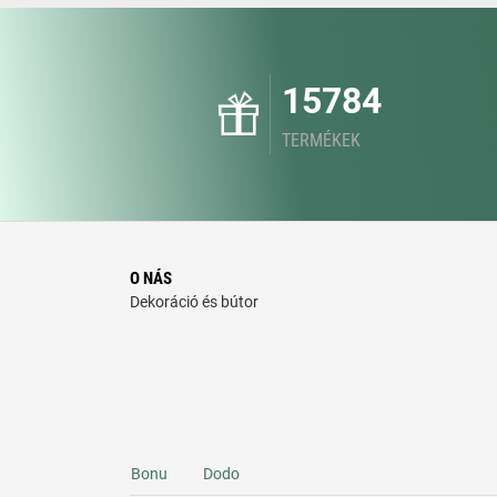
15784
TERMÉKEK
O NÁS
Dekoráció és bútor
Bonu
Dodo