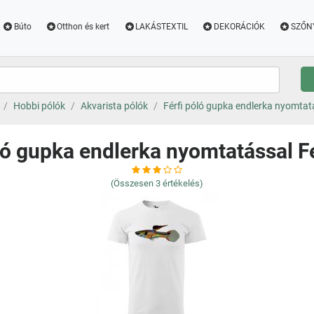
Búto
Otthon és kert
LAKÁSTEXTIL
DEKORÁCIÓK
SZŐN
Hobbi pólók
Akvarista pólók
Férfi póló gupka endlerka nyomtat
óló gupka endlerka nyomtatással F
(Összesen
3
értékelés)