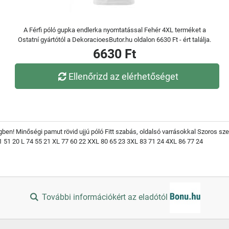
A Férfi póló gupka endlerka nyomtatással Fehér 4XL terméket a
Ostatní gyártótól a DekoracioesButor.hu oldalon 6630 Ft - ért találja.
6630 Ft
Ellenőrizd az elérhetőséget
gben! Minőségi pamut rövid ujjú póló Fitt szabás, oldalsó varrásokkal Szoros sz
1 51 20 L 74 55 21 XL 77 60 22 XXL 80 65 23 3XL 83 71 24 4XL 86 77 24
További információkért az eladótól