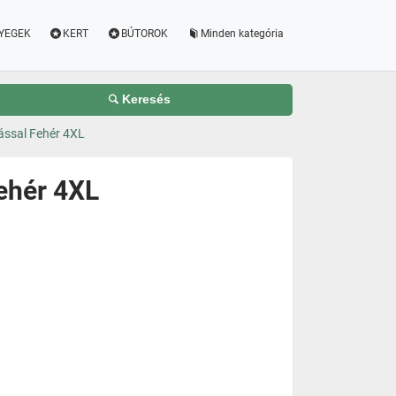
YEGEK
KERT
BÚTOROK
Minden kategória
Keresés
ással Fehér 4XL
ehér 4XL