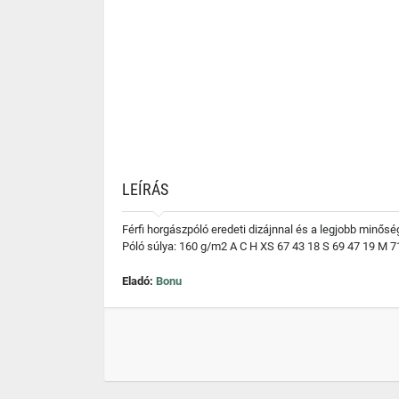
LEÍRÁS
Férfi horgászpóló eredeti dizájnnal és a legjobb minősé
Póló súlya: 160 g/m2 A C H XS 67 43 18 S 69 47 19 M 7
Eladó:
Bonu