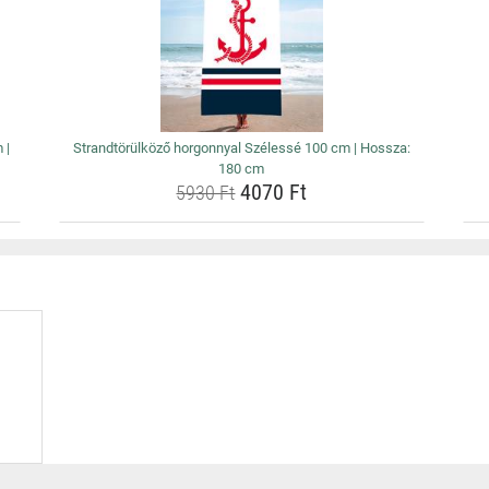
 |
Strandtörülköző horgonnyal Szélessé 100 cm | Hossza:
180 cm
4070 Ft
5930 Ft