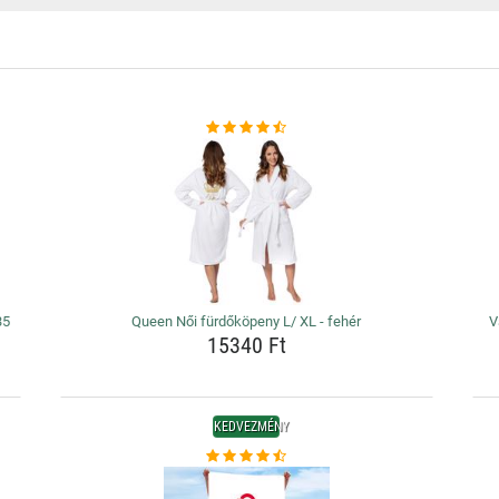
35
Queen Női fürdőköpeny L/ XL - fehér
V
15340 Ft
KEDVEZMÉNY