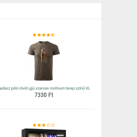
adász póló rövid ujjú szarvas motívum terep színű XL
7330 Ft