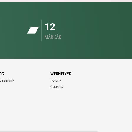
12
MÁRKÁK
OG
WEBHELYEK
gazinunk
Rólunk
Cookies