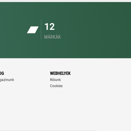
12
MÁRKÁK
OG
WEBHELYEK
gazinunk
Rólunk
Cookies