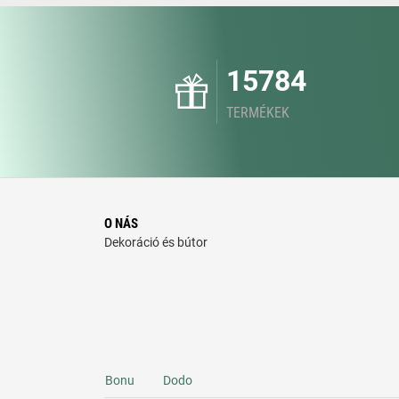
15784
TERMÉKEK
O NÁS
Dekoráció és bútor
Bonu
Dodo