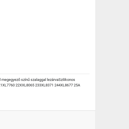
al megegyező színű szalaggal lezárvaSzilikonos
5 21XL7760 22XXL8065 233XL8371 244XL8677 25A