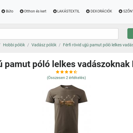
Búto
Otthon és kert
LAKÁSTEXTIL
DEKORÁCIÓK
SZŐN
Hobbi pólók
Vadász pólók
Férfi rövid ujjú pamut póló lelkes va
jjú pamut póló lelkes vadászokna
(Összesen
2
értékelés)