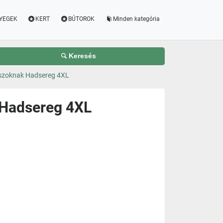
YEGEK
KERT
BÚTOROK
Minden kategória
Keresés
dászoknak Hadsereg 4XL
k Hadsereg 4XL