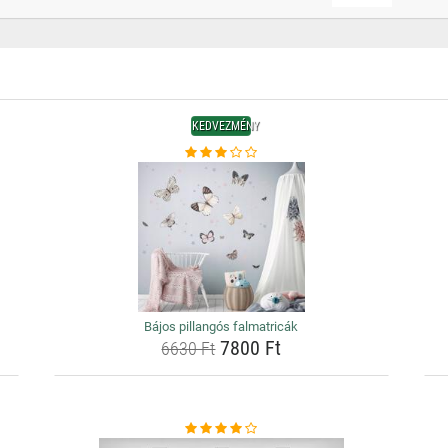
KEDVEZMÉNY
Bájos pillangós falmatricák
7800 Ft
6630 Ft