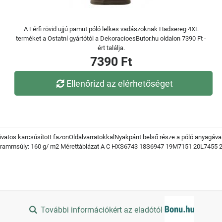
A Férfi rövid ujjú pamut póló lelkes vadászoknak Hadsereg 4XL
terméket a Ostatní gyártótól a DekoracioesButor.hu oldalon 7390 Ft -
ért találja.
7390 Ft
Ellenőrizd az elérhetőséget
Divatos karcsúsított fazonOldalvarratokkalNyakpánt belső része a póló anyagáv
utGrammsúly: 160 g/ m2 Mérettáblázat A C HXS6743 18S6947 19M7151 20L745
További információkért az eladótól