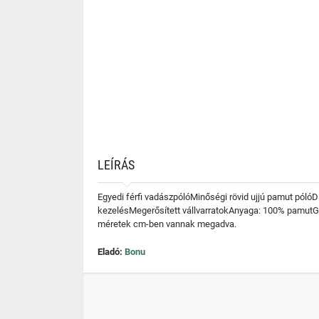
LEÍRÁS
Egyedi férfi vadászpólóMinőségi rövid ujjú pamut póló
kezelésMegerősített vállvarratokAnyaga: 100% pam
méretek cm-ben vannak megadva.
Eladó:
Bonu