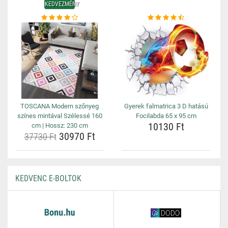
KEDVEZMÉNY
TOSCANA Modern szőnyeg
Gyerek falmatrica 3 D hatású
színes mintával Szélessé 160
Focilabda 65 x 95 cm
10130 Ft
cm | Hossz: 230 cm
30970 Ft
37730 Ft
KEDVENC E-BOLTOK