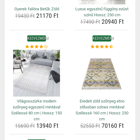
Gyerek falióra Betűk Zöld
Luxus egyszínű függöny ezüst
21170 Ft
19430 Ft
színű Hossz: 250 cm
20940 Ft
17490 Ft
KEDVEZMÉNY
KEDVEZMÉNY
Világosszürke modern
Eredeti zöld szőnyeg etno
szőnyeg egyszerű mintával
stílusban színes mintával
Szélessé 80 cm | Hossz: 150
Szélessé 160 cm | Hossz: 230
cm
cm
13940 Ft
70160 Ft
15690 Ft
52550 Ft