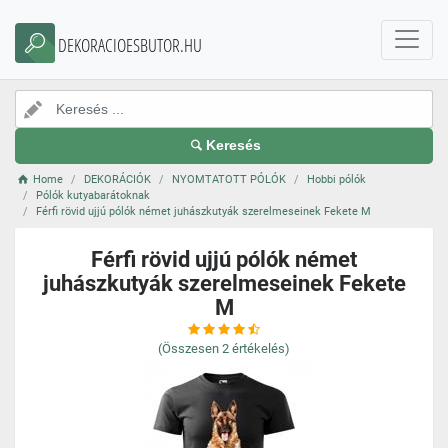
DEKORACIOESBUTOR.HU
Keresés
Home
DEKORÁCIÓK
NYOMTATOTT PÓLÓK
Hobbi pólók
Pólók kutyabarátoknak
Férfi rövid ujjú pólók német juhászkutyák szerelmeseinek Fekete M
Férfi rövid ujjú pólók német
juhászkutyák szerelmeseinek Fekete
M
(Összesen
2
értékelés)