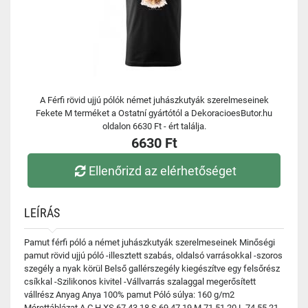
A Férfi rövid ujjú pólók német juhászkutyák szerelmeseinek
Fekete M terméket a Ostatní gyártótól a DekoracioesButor.hu
oldalon 6630 Ft - ért találja.
6630 Ft
Ellenőrizd az elérhetőséget
LEÍRÁS
Pamut férfi póló a német juhászkutyák szerelmeseinek Minőségi
pamut rövid ujjú póló -illesztett szabás, oldalsó varrásokkal -szoros
szegély a nyak körül Belső gallérszegély kiegészítve egy felsőrész
csíkkal -Szilikonos kivitel -Vállvarrás szalaggal megerősített
vállrész Anyag Anya 100% pamut Póló súlya: 160 g/m2
Mérettáblázat A C H XS 67 43 18 S 69 47 19 M 71 51 20 L 74 55 21