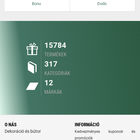
Bonu
Dodo
15784
TERMÉKEK
317
KATEGÓRIÁK
12
MÁRKÁK
O NÁS
INFORMÁCIÓ
Dekoráció és bútor
Kedvezményes kuponok és
promóciók