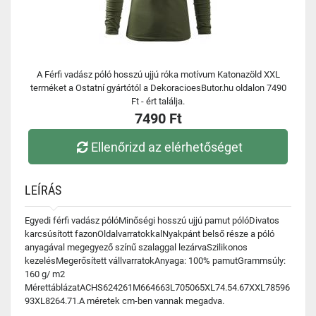
A Férfi vadász póló hosszú ujjú róka motívum Katonazöld XXL
terméket a Ostatní gyártótól a DekoracioesButor.hu oldalon 7490
Ft - ért találja.
7490 Ft
Ellenőrizd az elérhetőséget
LEÍRÁS
Egyedi férfi vadász pólóMinőségi hosszú ujjú pamut pólóDivatos
karcsúsított fazonOldalvarratokkalNyakpánt belső része a póló
anyagával megegyező színű szalaggal lezárvaSzilikonos
kezelésMegerősített vállvarratokAnyaga: 100% pamutGrammsúly:
160 g/ m2
MérettáblázatACHS624261M664663L705065XL74.54.67XXL78596
93XL8264.71.A méretek cm-ben vannak megadva.