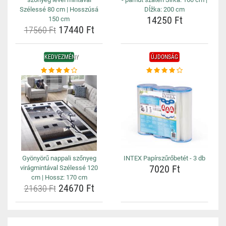
Szélessé 80 cm | Hosszúsá
Dĺžka: 200 cm
14250 Ft
150 cm
17440 Ft
17560 Ft
KEDVEZMÉNY
ÚJDONSÁG
Gyönyörű nappali szőnyeg
INTEX Papírszűrőbetét - 3 db
7020 Ft
virágmintával Szélessé 120
cm | Hossz: 170 cm
24670 Ft
21630 Ft