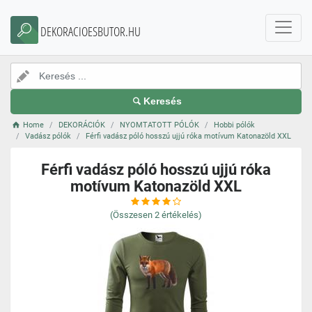
DEKORACIOESBUTOR.HU
Keresés
Home
DEKORÁCIÓK
NYOMTATOTT PÓLÓK
Hobbi pólók
Vadász pólók
Férfi vadász póló hosszú ujjú róka motívum Katonazöld XXL
Férfi vadász póló hosszú ujjú róka
motívum Katonazöld XXL
(Összesen
2
értékelés)