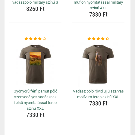
vadászpóló military színű S
muflon nyomtatással military
8260 Ft
színű 4XL
7330 Ft
Gyönyörű férfi pamut póló
Vadász póló rövid ujjú szarvas
szenvedélyes vadásznak
motívum terep színű XXL
7330 Ft
felső nyomtatással terep
színű XXL
7330 Ft