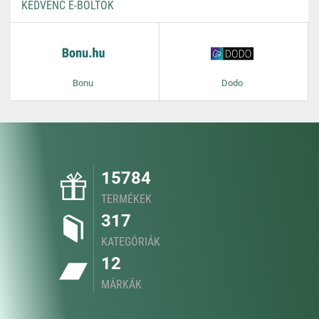
KEDVENC E-BOLTOK
Bonu
Dodo
15784
TERMÉKEK
317
KATEGÓRIÁK
12
MÁRKÁK