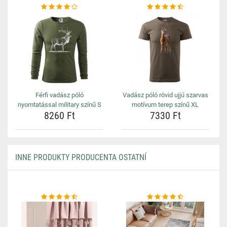
Férfi vadász póló
Vadász póló rövid ujjú szarvas
nyomtatással military színű S
motívum terep színű XL
8260 Ft
7330 Ft
INNE PRODUKTY PRODUCENTA OSTATNÍ