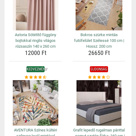
Astoria Sötétítő függöny
Bokros szürke mintás
bojtokkal ringlis világos
futófelület Szélessé 100 cm |
rózsaszín 140 x 260 cm
Hossz: 200 cm
12000 Ft
26650 Ft
KEDVEZMÉNY
ÚJDONSÁG
AVENTURA Színes kültéri
Grafit lepedő rugalmas pánttal
szőnyeg levél mintával
- pamut szatén Šírka: 160 cm |