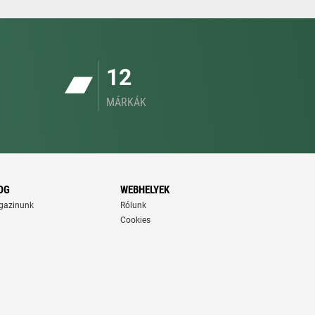
12
MÁRKÁK
OG
WEBHELYEK
gazinunk
Rólunk
Cookies