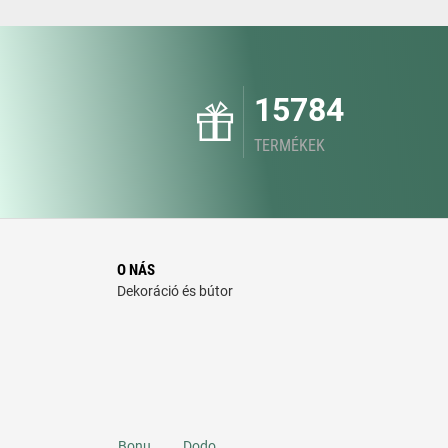
15784
TERMÉKEK
O NÁS
Dekoráció és bútor
Bonu
Dodo