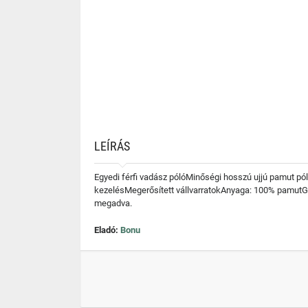
LEÍRÁS
Egyedi férfi vadász pólóMinőségi hosszú ujjú pamut pó
kezelésMegerősített vállvarratokAnyaga: 100% pam
megadva.
Eladó:
Bonu