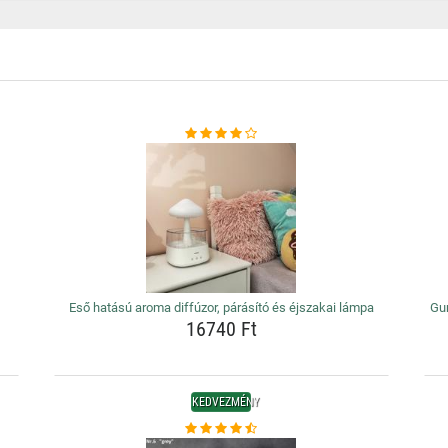
Eső hatású aroma diffúzor, párásító és éjszakai lámpa
Gum
16740 Ft
KEDVEZMÉNY