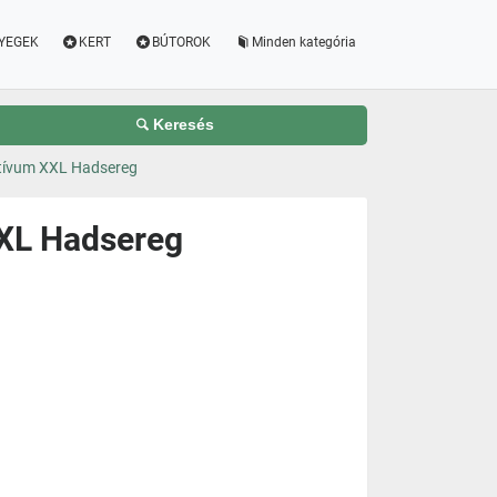
YEGEK
KERT
BÚTOROK
Minden kategória
Keresés
otívum XXL Hadsereg
XXL Hadsereg