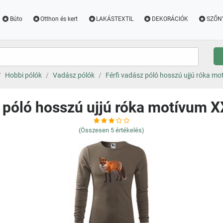
Búto
Otthon és kert
LAKÁSTEXTIL
DEKORÁCIÓK
SZŐN
Hobbi pólók
Vadász pólók
Férfi vadász póló hosszú ujjú róka m
z póló hosszú ujjú róka motívum 
(Összesen
5
értékelés)