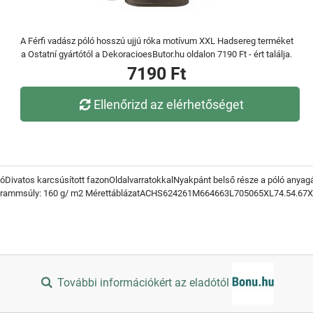
A Férfi vadász póló hosszú ujjú róka motívum XXL Hadsereg terméket
a Ostatní gyártótól a DekoracioesButor.hu oldalon 7190 Ft - ért találja.
7190 Ft
Ellenőrizd az elérhetőséget
lóDivatos karcsúsított fazonOldalvarratokkalNyakpánt belső része a póló anyag
utGrammsúly: 160 g/ m2 MérettáblázatACHS624261M664663L705065XL74.54.67
További információkért az eladótól