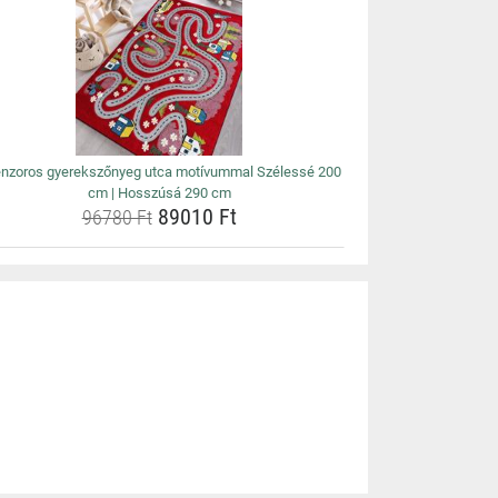
nzoros gyerekszőnyeg utca motívummal Szélessé 200
cm | Hosszúsá 290 cm
89010 Ft
96780 Ft