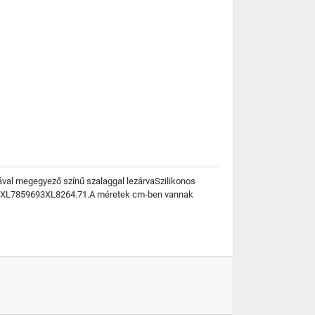
ával megegyező színű szalaggal lezárvaSzilikonos
XXL7859693XL8264.71.A méretek cm-ben vannak