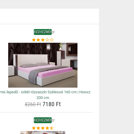
KEDVEZMÉNY
is lepedő - sötét rózsaszín Szélessé 160 cm | Hossz:
200 cm
7180 Ft
8260 Ft
KEDVEZMÉNY