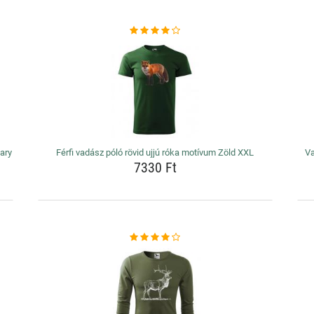
tary
Férfi vadász póló rövid ujjú róka motívum Zöld XXL
Va
7330 Ft