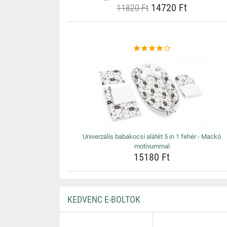
14720 Ft
11820 Ft
Univerzális babakocsi alátét 5 in 1 fehér - Mackó
motívummal
15180 Ft
KEDVENC E-BOLTOK