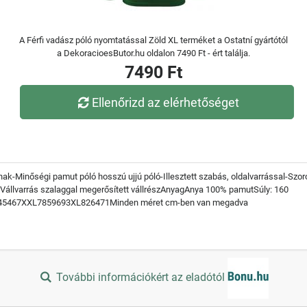
A Férfi vadász póló nyomtatással Zöld XL terméket a Ostatní gyártótól
a DekoracioesButor.hu oldalon 7490 Ft - ért találja.
7490 Ft
Ellenőrizd az elérhetőséget
ak-Minőségi pamut póló hosszú ujjú póló-Illesztett szabás, oldalvarrással-Szoro
el-Vállvarrás szalaggal megerősített vállrészAnyagAnya 100% pamutSúly: 160
5467XXL7859693XL826471Minden méret cm-ben van megadva
További információkért az eladótól