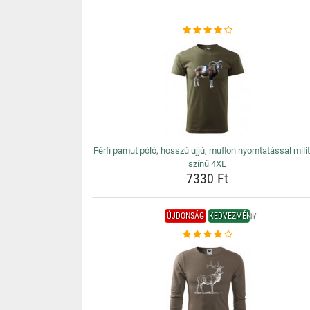
Férfi pamut póló, hosszú ujjú, muflon nyomtatással mili
színű 4XL
7330 Ft
ÚJDONSÁG
KEDVEZMÉNY