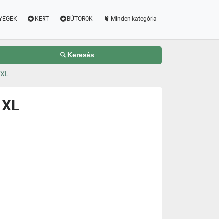
YEGEK
KERT
BÚTOROK
Minden kategória
Keresés
 XL
 XL