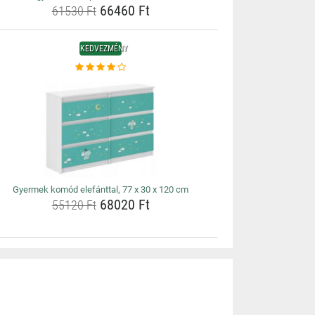
66460 Ft
61530 Ft
KEDVEZMÉNY
Gyermek komód elefánttal, 77 x 30 x 120 cm
68020 Ft
55120 Ft