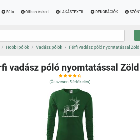
Búto
Otthon és kert
LAKÁSTEXTIL
DEKORÁCIÓK
SZŐN
Hobbi pólók
Vadász pólók
Férfi vadász póló nyomtatással Zöld
rfi vadász póló nyomtatással Zöld
(Összesen
5
értékelés)