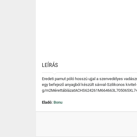
LEÍRÁS
Eredeti pamut póló hosszú ujjal a szenvedélyes vadászn
egy befejező anyagból készült sávval-Szilikonos kivit
g/m2MérettáblázatACHS624261M664663L705065XL74
Eladó:
Bonu