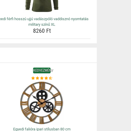
yedi férfi hosszú ujjú vadászpóló vaddisznó nyomtatás
military színű XL
8260 Ft
KEDVEZMÉNY
Egyedi falióra ipari stílusban 80 cm