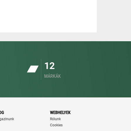
12
MÁRKÁK
OG
WEBHELYEK
gazinunk
Rólunk
Cookies