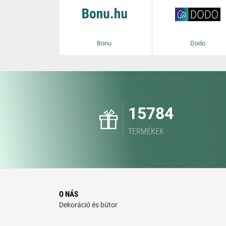
Bonu
Dodo
15784
TERMÉKEK
O NÁS
Dekoráció és bútor