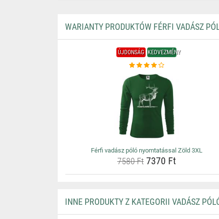
WARIANTY PRODUKTÓW FÉRFI VADÁSZ PÓ
ÚJDONSÁG
KEDVEZMÉNY
Férfi vadász póló nyomtatással Zöld 3XL
7370 Ft
7580 Ft
INNE PRODUKTY Z KATEGORII VADÁSZ PÓL