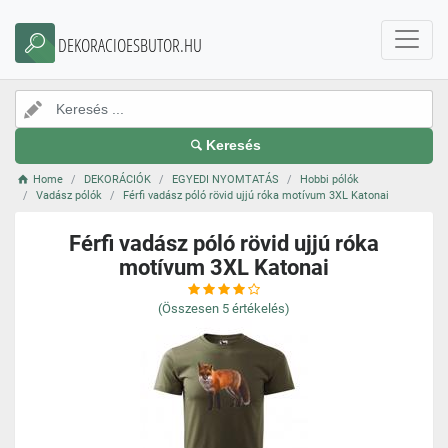
DEKORACIOESBUTOR.HU
Keresés
Home
DEKORÁCIÓK
EGYEDI NYOMTATÁS
Hobbi pólók
Vadász pólók
Férfi vadász póló rövid ujjú róka motívum 3XL Katonai
Férfi vadász póló rövid ujjú róka
motívum 3XL Katonai
(Összesen
5
értékelés)