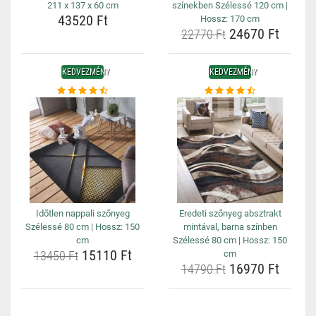
211 x 137 x 60 cm
színekben Szélessé 120 cm |
43520 Ft
Hossz: 170 cm
24670 Ft
22770 Ft
KEDVEZMÉNY
KEDVEZMÉNY
Időtlen nappali szőnyeg
Eredeti szőnyeg absztrakt
Szélessé 80 cm | Hossz: 150
mintával, barna színben
cm
Szélessé 80 cm | Hossz: 150
15110 Ft
13450 Ft
cm
16970 Ft
14790 Ft