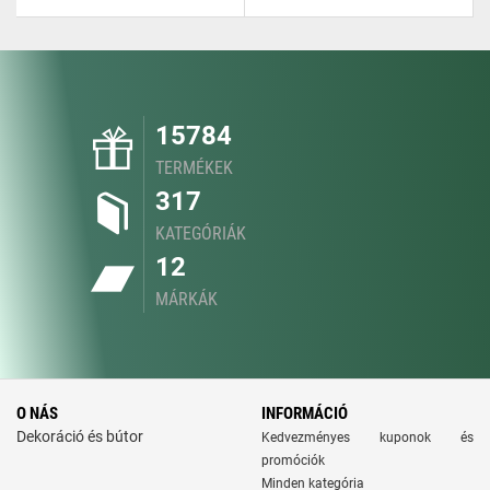
15784
TERMÉKEK
317
KATEGÓRIÁK
12
MÁRKÁK
O NÁS
INFORMÁCIÓ
Dekoráció és bútor
Kedvezményes kuponok és
promóciók
Minden kategória