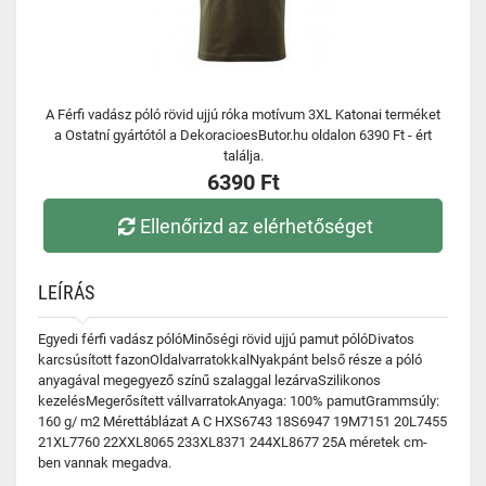
A Férfi vadász póló rövid ujjú róka motívum 3XL Katonai terméket
a Ostatní gyártótól a DekoracioesButor.hu oldalon 6390 Ft - ért
találja.
6390 Ft
Ellenőrizd az elérhetőséget
LEÍRÁS
Egyedi férfi vadász pólóMinőségi rövid ujjú pamut pólóDivatos
karcsúsított fazonOldalvarratokkalNyakpánt belső része a póló
anyagával megegyező színű szalaggal lezárvaSzilikonos
kezelésMegerősített vállvarratokAnyaga: 100% pamutGrammsúly:
160 g/ m2 Mérettáblázat A C HXS6743 18S6947 19M7151 20L7455
21XL7760 22XXL8065 233XL8371 244XL8677 25A méretek cm-
ben vannak megadva.