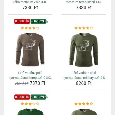
róka motívum Zöld XXL
motívum terep színű XXL
7330 Ft
7330 Ft
ÚJDONSÁG
KEDVEZMÉNY
Férfi vadász póló
Férfi vadász póló
nyomtatással terep színű 3XL
nyomtatással military színű S
7370 Ft
8260 Ft
7580 Ft
ÚJDONSÁG
KEDVEZMÉNY