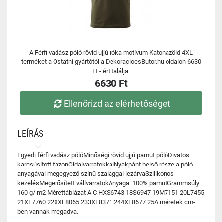
A Férfi vadász póló rövid ujjú róka motívum Katonazöld 4XL
terméket a Ostatní gyártótól a DekoracioesButor.hu oldalon 6630
Ft - ért találja.
6630 Ft
Ellenőrizd az elérhetőséget
LEÍRÁS
Egyedi férfi vadász pólóMinőségi rövid ujjú pamut pólóDivatos
karcsúsított fazonOldalvarratokkalNyakpánt belső része a póló
anyagával megegyező színű szalaggal lezárvaSzilikonos
kezelésMegerősített vállvarratokAnyaga: 100% pamutGrammsúly:
160 g/ m2 Mérettáblázat A C HXS6743 18S6947 19M7151 20L7455
21XL7760 22XXL8065 233XL8371 244XL8677 25A méretek cm-
ben vannak megadva.