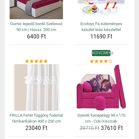
Gumis lepedő bordó Szélessé
Ecotoys Fa süteményes
90 cm | Hossz: 200 cm
készlet teás készlettel
6400 Ft
11690 Ft
KEDVEZMÉNY
FRILLA Fehér függöny fodorral
Gyerek kanapéágy 98 x 170
fémkarikákon 400 x 250 cm
cm - Cuki kiscicák
23040 Ft
37610 Ft
39710 Ft