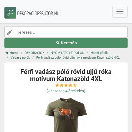
DEKORACIOESBUTOR.HU
Keresés
Home
DEKORÁCIÓK
NYOMTATOTT PÓLÓK
Hobbi pólók
Vadász pólók
Férfi vadász póló rövid ujjú róka motívum Katonazöld 4XL
Férfi vadász póló rövid ujjú róka
motívum Katonazöld 4XL
(Összesen
4
értékelés)