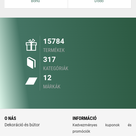
Bonu
Dodo
15784
TERMÉKEK
317
KATEGÓRIÁK
12
MÁRKÁK
O NÁS
INFORMÁCIÓ
Dekoráció és bútor
Kedvezményes kuponok és
promóciók