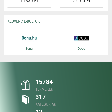
11530 Ft
72100 Ft
KEDVENC E-BOLTOK
Bonu
Dodo
15784
TERMÉKEK
317
KATEGÓRIÁK