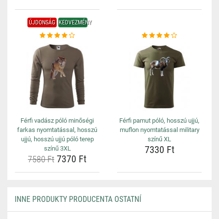
ÚJDONSÁG
KEDVEZMÉNY
Férfi vadász póló minőségi
Férfi pamut póló, hosszú ujjú,
farkas nyomtatással, hosszú
muflon nyomtatással military
ujjú, hosszú ujjú póló terep
színű XL
7330 Ft
színű 3XL
7370 Ft
7580 Ft
INNE PRODUKTY PRODUCENTA OSTATNÍ