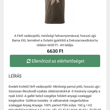
A Férfi vadászpóló, minőségi farkasnyomással, hosszú ujjú
Barna XXL terméket a Ostatní gyártótól a DekoracioesButor.hu
oldalon 6630 Ft - ért találja.
6630 Ft
Ellenőrizd az elérhetőséget
LEÍRÁS
Eredeti kivitelű férfi vadászpóló -Minőségi pamut póló, hosszú ujjú -
Szorosan illeszkedő szabás oldalvarratokkal -S Keskeny szegély a
nyak körül -A gallér belső szegélye felületi anyagú szalaggal
kiegészítve -Szilikon kezelés -A vállvarratok megerősítése
szalaggal Anyag Anyaga: 100% pamut Póló súlya: 160 g / m2
Mérettáblázat Méret A C H VAL VEL 62 42 61 M 66 46 63 L 70 50 65