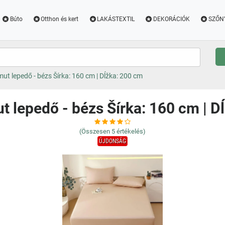
Búto
Otthon és kert
LAKÁSTEXTIL
DEKORÁCIÓK
SZŐN
t lepedő - bézs Šírka: 160 cm | Dĺžka: 200 cm
 lepedő - bézs Šírka: 160 cm | D
(Összesen
5
értékelés)
ÚJDONSÁG