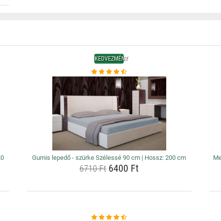
KEDVEZMÉNY
20
Gumis lepedő - szürke Szélessé 90 cm | Hossz: 200 cm
Me
6400 Ft
6710 Ft