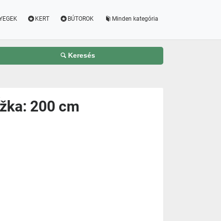
YEGEK
KERT
BÚTOROK
Minden kategória
Keresés
ĺžka: 200 cm