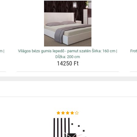
m |
Világos bézs gumis lepedő - pamut szatén Šírka: 160 cm |
Fro
Dĺžka: 200 cm
14250 Ft