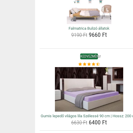
Falmatrica Bulizó állatok
9660 Ft
9190 Ft
KEDVEZMÉNY
Gumis lepedő világos lila Szélessé 90 cm | Hossz: 200
6400 Ft
6630 Ft