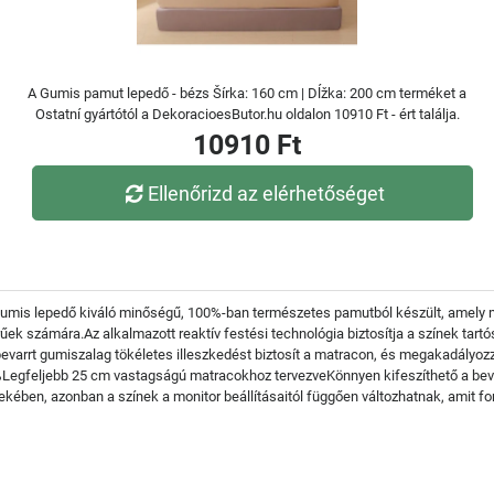
A Gumis pamut lepedő - bézs Šírka: 160 cm | Dĺžka: 200 cm terméket a
Ostatní gyártótól a DekoracioesButor.hu oldalon 10910 Ft - ért találja.
10910 Ft
Ellenőrizd az elérhetőséget
gumis lepedő kiváló minőségű, 100%-ban természetes pamutból készült, amely m
rűek számára.Az alkalmazott reaktív festési technológia biztosítja a színek tart
 bevarrt gumiszalag tökéletes illeszkedést biztosít a matracon, és megakadályoz
Legfeljebb 25 cm vastagságú matracokhoz tervezveKönnyen kifeszíthető a bev
ben, azonban a színek a monitor beállításaitól függően változhatnak, amit fonto