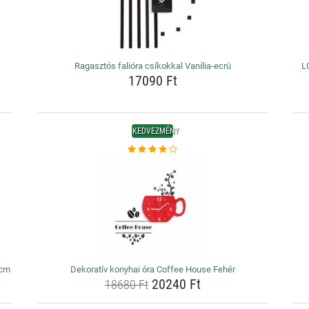
Ragasztós falióra csíkokkal Vanília-ecrü
L
17090 Ft
KEDVEZMÉNY
 cm
Dekoratív konyhai óra Coffee House Fehér
20240 Ft
18680 Ft