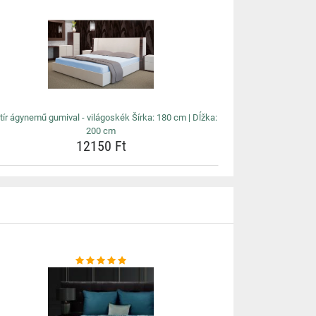
ttír ágynemű gumival - világoskék Šírka: 180 cm | Dĺžka:
200 cm
12150 Ft