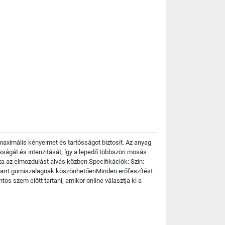
aximális kényelmet és tartósságot biztosít. Az anyag
ósságát és intenzitását, így a lepedő többszöri mosás
za az elmozdulást alvás közben.Specifikációk: Szín:
arrt gumiszalagnak köszönhetőenMinden erőfeszítést
s szem előtt tartani, amikor online választja ki a