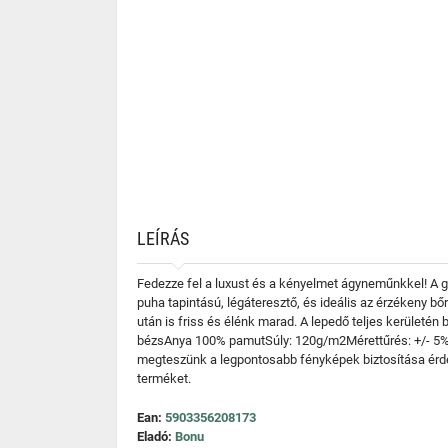
LEÍRÁS
Fedezze fel a luxust és a kényelmet ágyneműnkkel! A 
puha tapintású, légáteresztő, és ideális az érzékeny bő
után is friss és élénk marad. A lepedő teljes kerületén
bézsAnya 100% pamutSúly: 120g/m2Mérettűrés: +/- 5%
megteszünk a legpontosabb fényképek biztosítása érdeké
terméket.
Ean:
5903356208173
Eladó:
Bonu