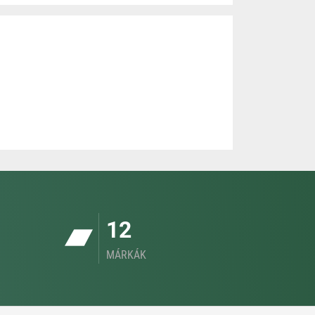
12
MÁRKÁK