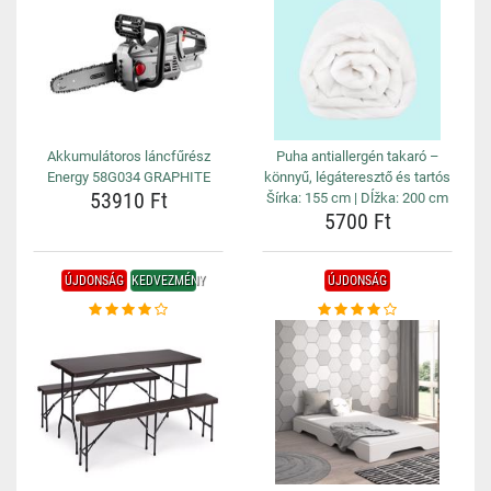
Akkumulátoros láncfűrész
Puha antiallergén takaró –
Energy 58G034 GRAPHITE
könnyű, légáteresztő és tartós
53910 Ft
Šírka: 155 cm | Dĺžka: 200 cm
5700 Ft
ÚJDONSÁG
KEDVEZMÉNY
ÚJDONSÁG