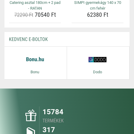
Catering asztal 180cm + 2 pad
SIMPI gyermekágy 140 x 70
- RATAN
cm fehér
70540 Ft
62380 Ft
72290 Ft
KEDVENC E-BOLTOK
Bonu
Dodo
15784
TERMÉKEK
317