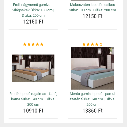
Frottír ágynemű gumival -
Makoszatén lepedő - csíkos
világoskék Šírka: 180 cm |
Šírka: 180 cm | Dĺžka: 200 cm
12150 Ft
Dĺžka: 200 cm
12150 Ft
Frottír lepedő rugalmas - fahéj
Menta gumis lepedő - pamut
barna Šírka: 140 cm | Dĺžka:
szatén Šírka: 140 cm | Dĺžka:
200 cm
200 cm
10910 Ft
13860 Ft