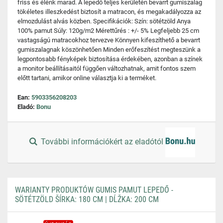
friss és élénk marad. A lepedő teljes kerületén bevarrt gumiszalag
tökéletes illeszkedést biztosít a matracon, és megakadályozza az
elmozdulást alvás közben. Specifikációk: Szín: sötétzöld Anya
100% pamut Súly: 120g/m2 Mérettűrés : +/- 5% Legfeljebb 25 cm
vastagságú matracokhoz tervezve Könnyen kifeszíthető a bevarrt
gumiszalagnak köszönhetően Minden erőfeszítést megteszünk a
legpontosabb fényképek biztosítása érdekében, azonban a színek
a monitor beállításaitól függően változhatnak, amit fontos szem
előtt tartani, amikor online választja ki a terméket.
Ean:
5903356208203
Eladó:
Bonu
További információkért az eladótól
WARIANTY PRODUKTÓW GUMIS PAMUT LEPEDŐ -
SÖTÉTZÖLD ŠÍRKA: 180 CM | DĹŽKA: 200 CM