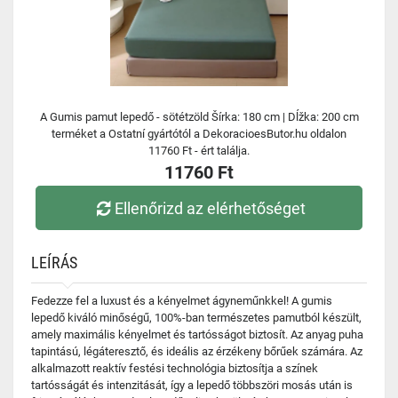
A Gumis pamut lepedő - sötétzöld Šírka: 180 cm | Dĺžka: 200 cm
terméket a Ostatní gyártótól a DekoracioesButor.hu oldalon
11760 Ft - ért találja.
11760 Ft
Ellenőrizd az elérhetőséget
LEÍRÁS
Fedezze fel a luxust és a kényelmet ágyneműnkkel! A gumis
lepedő kiváló minőségű, 100%-ban természetes pamutból készült,
amely maximális kényelmet és tartósságot biztosít. Az anyag puha
tapintású, légáteresztő, és ideális az érzékeny bőrűek számára. Az
alkalmazott reaktív festési technológia biztosítja a színek
tartósságát és intenzitását, így a lepedő többszöri mosás után is