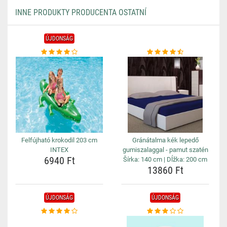
INNE PRODUKTY PRODUCENTA OSTATNÍ
ÚJDONSÁG
Felfújható krokodil 203 cm
Gránátalma kék lepedő
INTEX
gumiszalaggal - pamut szatén
6940 Ft
Šírka: 140 cm | Dĺžka: 200 cm
13860 Ft
ÚJDONSÁG
ÚJDONSÁG