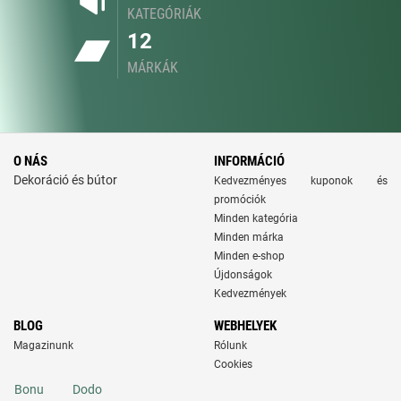
KATEGÓRIÁK
12
MÁRKÁK
O NÁS
INFORMÁCIÓ
Dekoráció és bútor
Kedvezményes kuponok és
promóciók
Minden kategória
Minden márka
Minden e-shop
Újdonságok
Kedvezmények
BLOG
WEBHELYEK
Magazinunk
Rólunk
Cookies
Bonu
Dodo