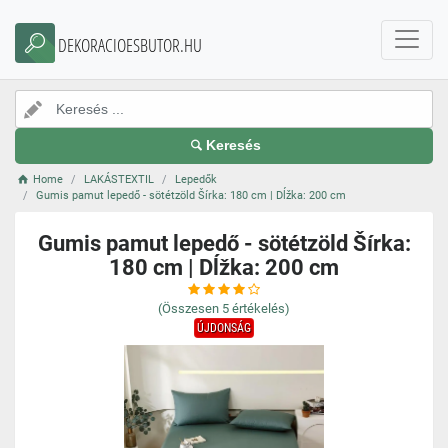
DEKORACIOESBUTOR.HU
Keresés
Home
LAKÁSTEXTIL
Lepedők
Gumis pamut lepedő - sötétzöld Šírka: 180 cm | Dĺžka: 200 cm
Gumis pamut lepedő - sötétzöld Šírka:
180 cm | Dĺžka: 200 cm
(Összesen
5
értékelés)
ÚJDONSÁG