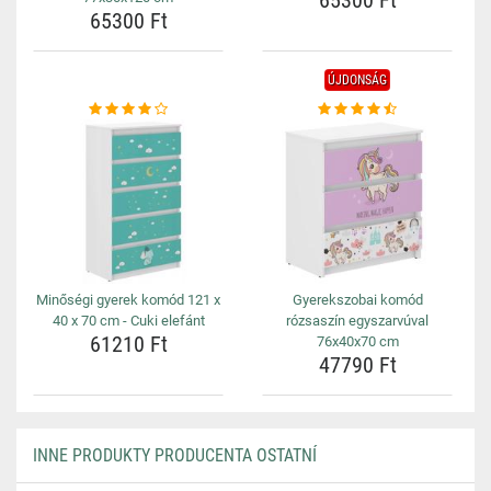
65300 Ft
65300 Ft
ÚJDONSÁG
Minőségi gyerek komód 121 x
Gyerekszobai komód
40 x 70 cm - Cuki elefánt
rózsaszín egyszarvúval
61210 Ft
76x40x70 cm
47790 Ft
INNE PRODUKTY PRODUCENTA OSTATNÍ