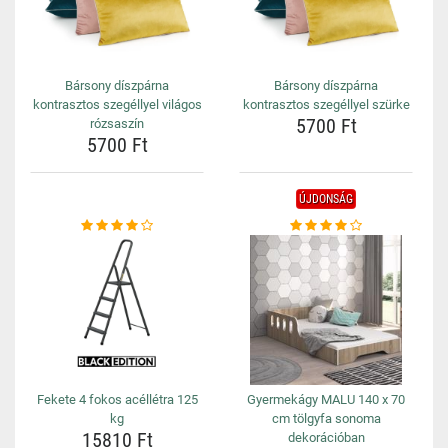
Bársony díszpárna
Bársony díszpárna
kontrasztos szegéllyel világos
kontrasztos szegéllyel szürke
5700 Ft
rózsaszín
5700 Ft
ÚJDONSÁG
Fekete 4 fokos acéllétra 125
Gyermekágy MALU 140 x 70
kg
cm tölgyfa sonoma
15810 Ft
dekorációban