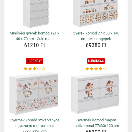
Minőségi gyerek komód 121 x
Gyerek komód 77 x 30 x 140
40 x 70 cm - Cuki maci
cm - Munkagépek
61210 Ft
69380 Ft
ÚJDONSÁG
ÚJDONSÁG
Gyermek komód szivárványos
Gyermek komód majom
egyszarvú motívummal
motívummal 77x30x120 cm
77x30x120 cm