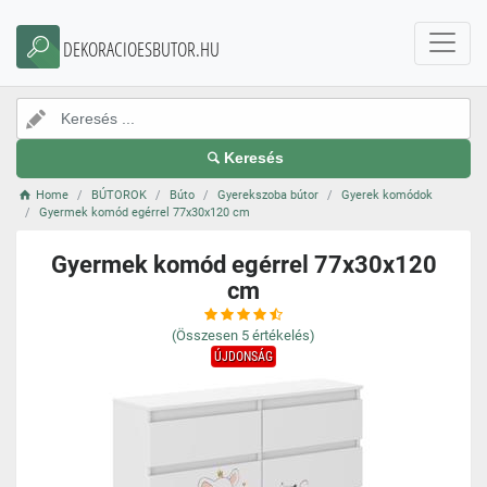
DEKORACIOESBUTOR.HU
Keresés
Home
BÚTOROK
Búto
Gyerekszoba bútor
Gyerek komódok
Gyermek komód egérrel 77x30x120 cm
Gyermek komód egérrel 77x30x120
cm
(Összesen
5
értékelés)
ÚJDONSÁG