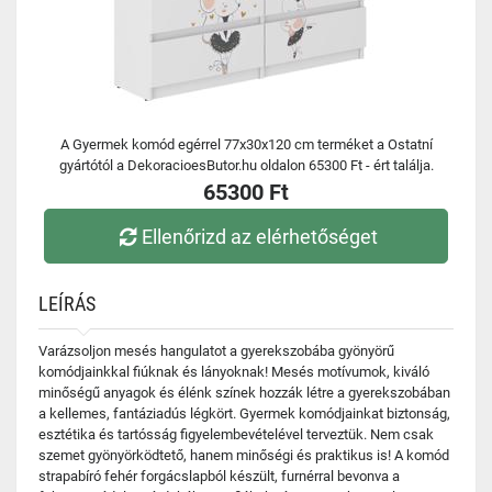
A Gyermek komód egérrel 77x30x120 cm terméket a Ostatní
gyártótól a DekoracioesButor.hu oldalon 65300 Ft - ért találja.
65300 Ft
Ellenőrizd az elérhetőséget
LEÍRÁS
Varázsoljon mesés hangulatot a gyerekszobába gyönyörű
komódjainkkal fiúknak és lányoknak! Mesés motívumok, kiváló
minőségű anyagok és élénk színek hozzák létre a gyerekszobában
a kellemes, fantáziadús légkört. Gyermek komódjainkat biztonság,
esztétika és tartósság figyelembevételével terveztük. Nem csak
szemet gyönyörködtető, hanem minőségi és praktikus is! A komód
strapabíró fehér forgácslapból készült, furnérral bevonva a