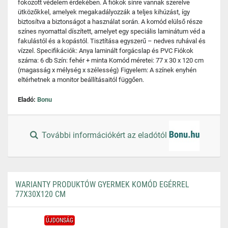
fokozott védelem érdekében. A fiókok sínre vannak szerelve
ütközőkkel, amelyek megakadályozzák a teljes kihúzást, így
biztosítva a biztonságot a használat során. A komód elülső része
színes nyomattal díszített, amelyet egy speciális laminátum véd a
fakulástól és a kopástól. Tisztítása egyszerű – nedves ruhával és
vízzel. Specifikációk: Anya laminált forgácslap és PVC Fiókok
száma: 6 db Szín: fehér + minta Komód méretei: 77 x 30 x 120 cm
(magasság x mélység x szélesség) Figyelem: A színek enyhén
eltérhetnek a monitor beállításaitól függően.
Eladó:
Bonu
További információkért az eladótól
WARIANTY PRODUKTÓW GYERMEK KOMÓD EGÉRREL
77X30X120 CM
ÚJDONSÁG