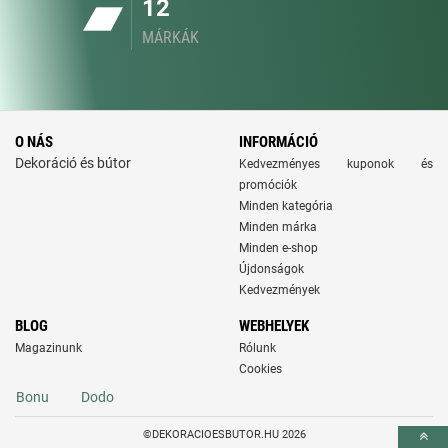
12
MÁRKÁK
O NÁS
INFORMÁCIÓ
Dekoráció és bútor
Kedvezményes kuponok és
promóciók
Minden kategória
Minden márka
Minden e-shop
Újdonságok
Kedvezmények
BLOG
WEBHELYEK
Magazinunk
Rólunk
Cookies
Bonu
Dodo
©DEKORACIOESBUTOR.HU 2026