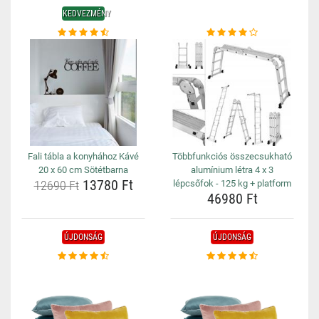
KEDVEZMÉNY
Fali tábla a konyhához Kávé
Többfunkciós összecsukható
20 x 60 cm Sötétbarna
alumínium létra 4 x 3
13780 Ft
12690 Ft
lépcsőfok - 125 kg + platform
46980 Ft
ÚJDONSÁG
ÚJDONSÁG