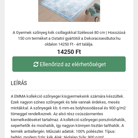
A Gyermek szőnyeg kék csillagokkal Szélessé 80 cm | Hosszúsá
150 cm terméket a Ostatní gyártótól a DekoracioesButor.hu
oldalon 14250 Ft - ért találja.
14250 Ft
Ellenőrizd az elérhetőséget
LEÍRÁS
A EMMA kollekció szőnyegei kisgyermekeink számára készültek.
Ezek nagyon színes szőnyegek és tele vannak érdekes, mesés
mintákkal. A szőnyegek kb. 6 mm-es bolyhosodással és 900 g/m2
tömeggel rendelkeznek. Az alsó rész csúszásmentes
kiemelkedéseket tartalmaz. A kollekció szőnyegei porszívózhatók,
seperhetők és moshatók, így nagyon könnyen tisztán tarthatók. A
termék antiallergén. Műszaki adatok: 100% poliészter. Típus:
beltéri, modern Szín: kék Alak: téglalap Súly: 900 g/m²