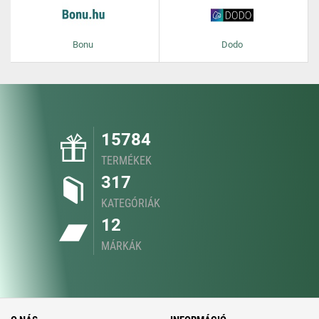
Bonu
Dodo
15784
TERMÉKEK
317
KATEGÓRIÁK
12
MÁRKÁK