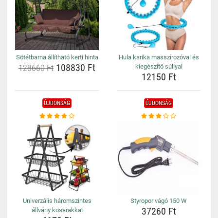
Sötétbarna állítható kerti hinta
Hula karika masszírozóval és
108830 Ft
128660 Ft
kiegészítő súllyal
12150 Ft
ÚJDONSÁG
ÚJDONSÁG
Univerzális háromszintes
Styropor vágó 150 W
37260 Ft
állvány kosarakkal