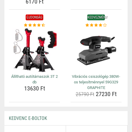
6170 Ft
ÚJDONSÁG
KEDVEZMÉNY
Állítható autótámaszok 3T 2
Vibrációs csiszológép 380W-
db
os teljesítménnyel 59G329
13630 Ft
GRAPHITE
27230 Ft
25790 Ft
KEDVENC E-BOLTOK