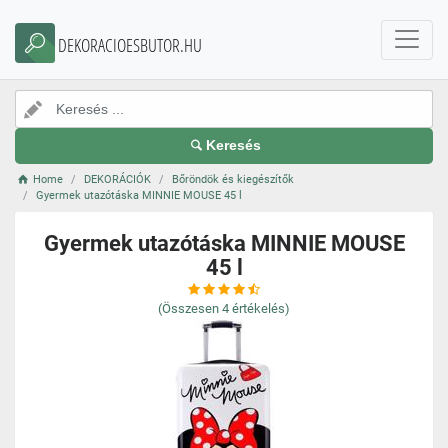
DEKORACIOESBUTOR.HU
Keresés
Home
DEKORÁCIÓK
Bőröndök és kiegészítők
Gyermek utazótáska MINNIE MOUSE 45 l
Gyermek utazótáska MINNIE MOUSE
45 l
(Összesen
4
értékelés)