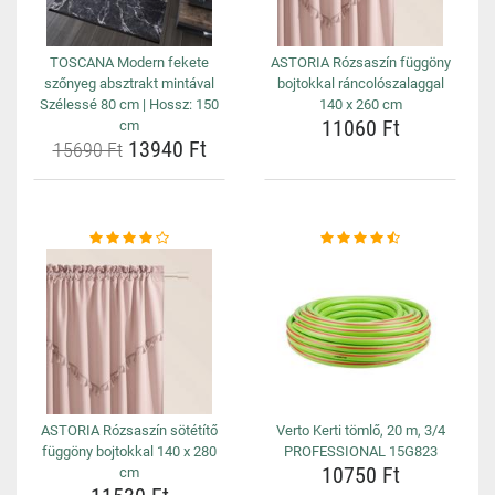
TOSCANA Modern fekete
ASTORIA Rózsaszín függöny
szőnyeg absztrakt mintával
bojtokkal ráncolószalaggal
Szélessé 80 cm | Hossz: 150
140 x 260 cm
11060 Ft
cm
13940 Ft
15690 Ft
ASTORIA Rózsaszín sötétítő
Verto Kerti tömlő, 20 m, 3/4
függöny bojtokkal 140 x 280
PROFESSIONAL 15G823
10750 Ft
cm