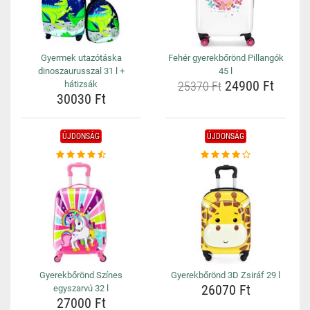
Gyermek utazótáska
Fehér gyerekbőrönd Pillangók
dinoszaurusszal 31 l +
45 l
24900 Ft
hátizsák
25370 Ft
30030 Ft
ÚJDONSÁG
ÚJDONSÁG
Gyerekbőrönd Színes
Gyerekbőrönd 3D Zsiráf 29 l
26070 Ft
egyszarvú 32 l
27000 Ft