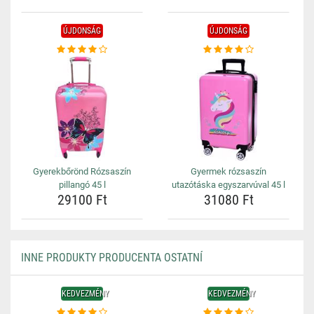
ÚJDONSÁG
ÚJDONSÁG
Gyerekbőrönd Rózsaszín
Gyermek rózsaszín
pillangó 45 l
utazótáska egyszarvúval 45 l
29100 Ft
31080 Ft
INNE PRODUKTY PRODUCENTA OSTATNÍ
KEDVEZMÉNY
KEDVEZMÉNY