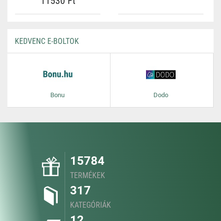
11530 Ft
KEDVENC E-BOLTOK
Bonu
Dodo
15784
TERMÉKEK
317
KATEGÓRIÁK
12