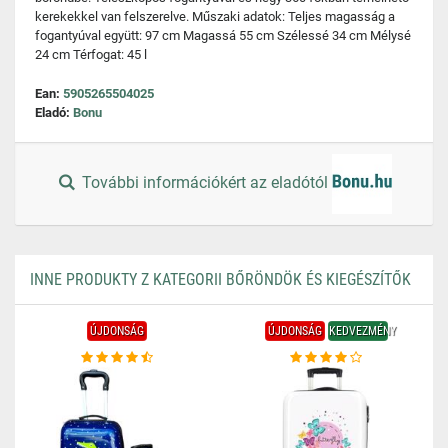
kerekekkel van felszerelve. Műszaki adatok: Teljes magasság a
fogantyúval együtt: 97 cm Magassá 55 cm Szélessé 34 cm Mélysé
24 cm Térfogat: 45 l
Ean:
5905265504025
Eladó:
Bonu
További információkért az eladótól
INNE PRODUKTY Z KATEGORII BŐRÖNDÖK ÉS KIEGÉSZÍTŐK
ÚJDONSÁG
ÚJDONSÁG
KEDVEZMÉNY