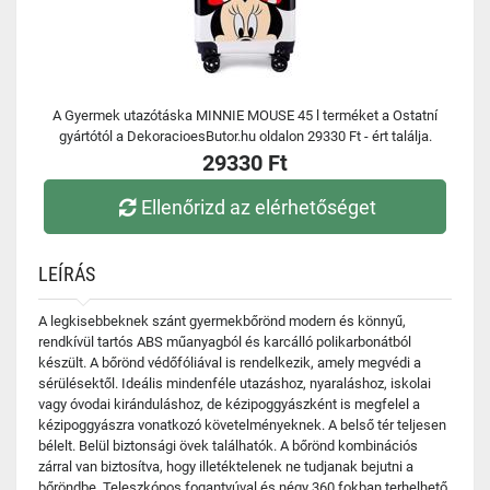
A Gyermek utazótáska MINNIE MOUSE 45 l terméket a Ostatní
gyártótól a DekoracioesButor.hu oldalon 29330 Ft - ért találja.
29330 Ft
Ellenőrizd az elérhetőséget
LEÍRÁS
A legkisebbeknek szánt gyermekbőrönd modern és könnyű,
rendkívül tartós ABS műanyagból és karcálló polikarbonátból
készült. A bőrönd védőfóliával is rendelkezik, amely megvédi a
sérülésektől. Ideális mindenféle utazáshoz, nyaraláshoz, iskolai
vagy óvodai kiránduláshoz, de kézipoggyászként is megfelel a
kézipoggyászra vonatkozó követelményeknek. A belső tér teljesen
bélelt. Belül biztonsági övek találhatók. A bőrönd kombinációs
zárral van biztosítva, hogy illetéktelenek ne tudjanak bejutni a
bőröndbe. Teleszkópos fogantyúval és négy 360 fokban terhelhető