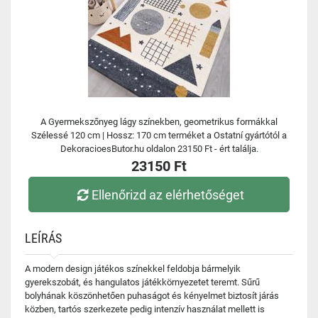
A Gyermekszőnyeg lágy színekben, geometrikus formákkal
Szélessé 120 cm | Hossz: 170 cm terméket a Ostatní gyártótól a
DekoracioesButor.hu oldalon 23150 Ft - ért találja.
23150 Ft
Ellenőrizd az elérhetőséget
LEÍRÁS
A modern design játékos színekkel feldobja bármelyik
gyerekszobát, és hangulatos játékkörnyezetet teremt. Sűrű
bolyhának köszönhetően puhaságot és kényelmet biztosít járás
közben, tartós szerkezete pedig intenzív használat mellett is