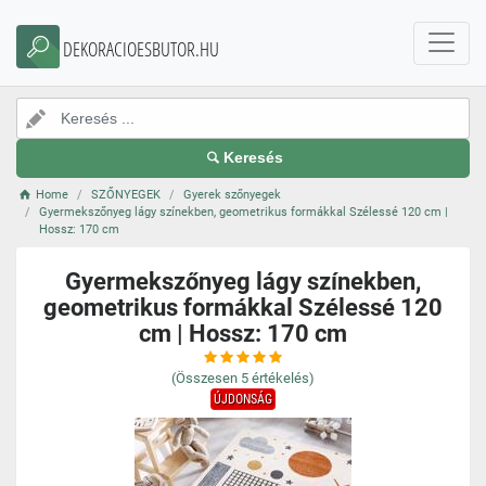
DEKORACIOESBUTOR.HU
Keresés
Home
SZŐNYEGEK
Gyerek szőnyegek
Gyermekszőnyeg lágy színekben, geometrikus formákkal Szélessé 120 cm |
Hossz: 170 cm
Gyermekszőnyeg lágy színekben,
geometrikus formákkal Szélessé 120
cm | Hossz: 170 cm
(Összesen
5
értékelés)
ÚJDONSÁG