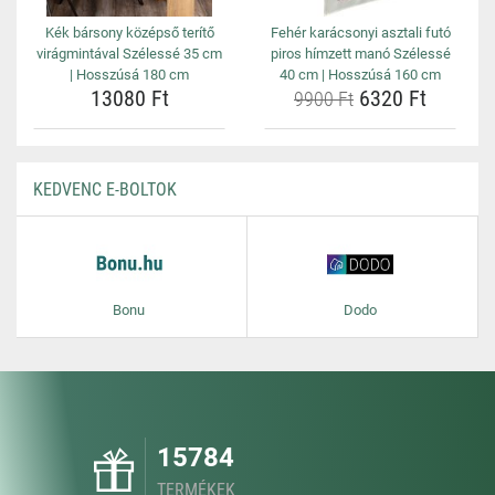
Kék bársony középső terítő
Fehér karácsonyi asztali futó
virágmintával Szélessé 35 cm
piros hímzett manó Szélessé
| Hosszúsá 180 cm
40 cm | Hosszúsá 160 cm
13080 Ft
6320 Ft
9900 Ft
KEDVENC E-BOLTOK
Bonu
Dodo
15784
TERMÉKEK