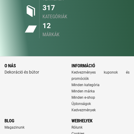
317
KATEGÓRIÁK
12
MÁRKÁK
O NÁS
INFORMÁCIÓ
Dekoráció és bútor
Kedvezményes kuponok és
promóciók
Minden kategória
Minden márka
Minden e-shop
Újdonságok
Kedvezmények
BLOG
WEBHELYEK
Magazinunk
Rólunk
Cookies