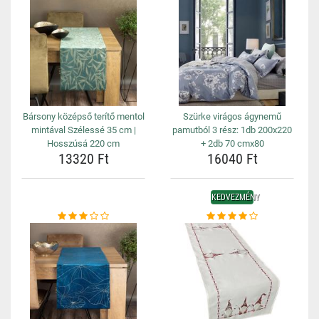
Bársony középső terítő mentol
Szürke virágos ágynemű
mintával Szélessé 35 cm |
pamutból 3 rész: 1db 200x220
Hosszúsá 220 cm
+ 2db 70 cmx80
13320 Ft
16040 Ft
KEDVEZMÉNY