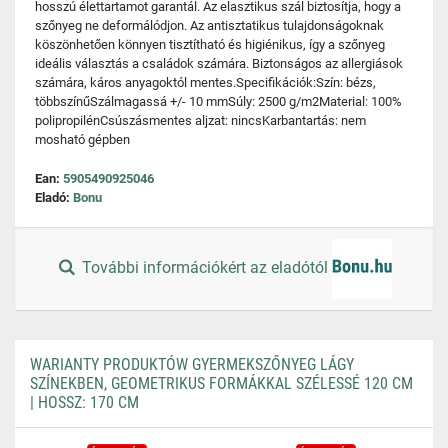
hosszú élettartamot garantál. Az elasztikus szál biztosítja, hogy a
szőnyeg ne deformálódjon. Az antisztatikus tulajdonságoknak
köszönhetően könnyen tisztítható és higiénikus, így a szőnyeg
ideális választás a családok számára. Biztonságos az allergiások
számára, káros anyagoktól mentes.Specifikációk:Szín: bézs,
többszínűSzálmagassá +/- 10 mmSúly: 2500 g/m2Material: 100%
polipropilénCsúszásmentes aljzat: nincsKarbantartás: nem
mosható gépben
Ean:
5905490925046
Eladó:
Bonu
További információkért az eladótól
WARIANTY PRODUKTÓW GYERMEKSZŐNYEG LÁGY
SZÍNEKBEN, GEOMETRIKUS FORMÁKKAL SZÉLESSÉ 120 CM
| HOSSZ: 170 CM